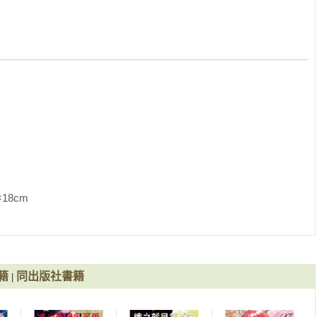
               
籍
同出版社書籍
|