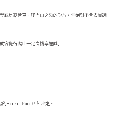
睡覺或是露營車、爬雪山之類的影片，但絕對不會去實踐」

，就會覺得爬山一定高機率遇難」

cket Punch!!》出道。
