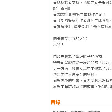
★感謝讀者支持，《總之就是很可
說」銀賞!!

★2022年動畫第二季製作決定！

★《旋風管家》作者畑健二郎強勢回
★胃痛NO！黨爭OUT！毫不掩飾
向著位於京丸的大宅

出發！

由崎夫妻為了整理時子的遺物，

得去司曾經住過一段時間的「京丸宅
另一方面，幾位女高中生也為了取景
決定前往人煙罕至的祕村。

司與輝夜的相會，又將交織出怎樣的命
目錄