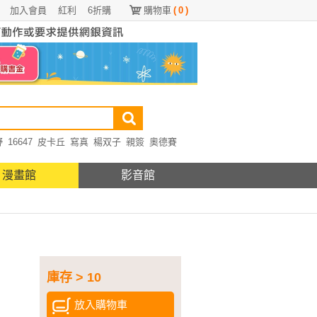
加入會員
紅利
6折購
購物車
(
0
)
野
16647
皮卡丘
寫真
楊双子
親簽
奧德賽
漫畫館
影音館
庫存 > 10
放入購物車