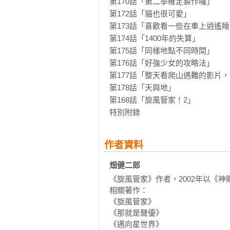
第170話「第二季確定製作囉」

第172話「貓也很可愛」

第173話「喜歡看一些在車上逍遙
第174話「1400年的失算」

第175話「同樣地點不同時間」

第176話「好強少女的攻略法」

第177話「整天看爬山遇難的影片
第178話「天與地」

第168話「旋風管家！2」

特別附錄
作者資料
畑健二郎 
《旋風管家》作者，2002年以《神賜的Ro
相關著作：

《旋風管家》

《那就是聲優》

《邁向星世界》