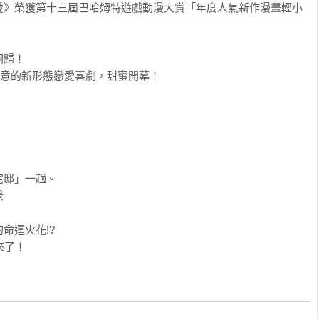
愛》榮獲第十三屆巴哈姆特遊戲動漫大賞「年度人氣新作漫畫輕小
歸！

愛意的新形態戀愛喜劇，甜蜜開幕！

邸」一趟。



運火花!?
