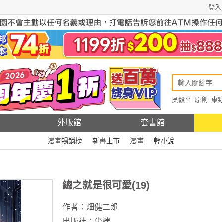
登入
吳毅平
原創
東
原創
Rewire
外版館
套書館
漫畫暢銷榜
新書上市
漫畫
輕小說
總之就是很可愛(19)
作者：
畑健二郎
出版社：
尖端