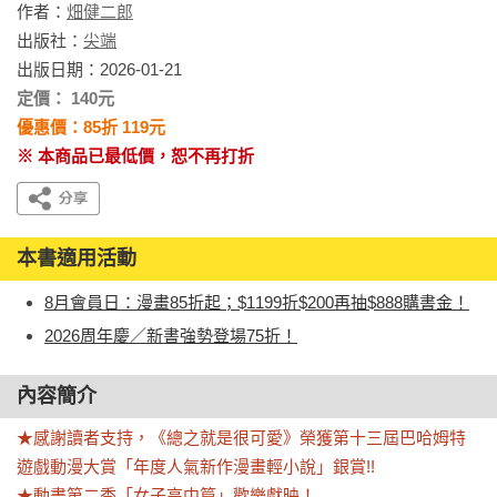
作者：
畑健二郎
出版社：
尖端
出版日期：2026-01-21
定價： 140元
優惠價：85折 119元
※ 本商品已最低價，恕不再打折
本書適用活動
8月會員日：漫畫85折起；$1199折$200再抽$888購書金！
2026周年慶／新書強勢登場75折！
內容簡介
★感謝讀者支持，《總之就是很可愛》榮獲第十三屆巴哈姆特
遊戲動漫大賞「年度人氣新作漫畫輕小說」銀賞!!

★動畫第二季「女子高中篇」歡樂獻映！
