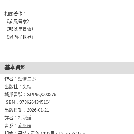
相關著作：

《旋風管家》

《那就是聲優》

《邁向星世界》
基本資料
作者：
畑健二郎
出版社：
尖端
城邦書號：SPP6Q000276

ISBN：9786264345194

出版日期：2026-01-21

譯者：
柯冠廷
書系：
旋風館
規格：平裝 / 單色 / 192頁 / 12.5cm×18cm                