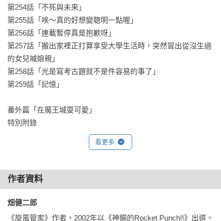
第254話「不死與未來」

第255話「唉～真的好想變聰明一點喔」

第256話「連載暫停真是抱歉呀」

第257話「搬出家裡正打算享受大學生活時，突然冒出從沒生過
的女兒喊娘親」

第258話「光是寫考古題就不是件容易的事了」

第259話「記憶」

番外篇「在魔王城耍可愛」

特別附錄
看更多
作者資料
畑健二郎 
《旋風管家》作者，2002年以《神賜的Rocket Punch!!》出道。
