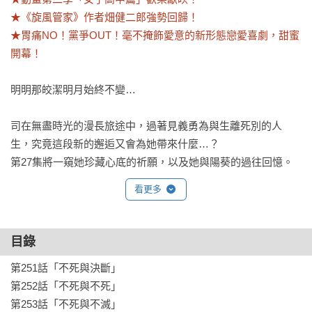
★《旋風管家》作者畑健二郎強勢回歸！

★胃痛NO！黨爭OUT！毫不掩飾愛意的新形態戀愛喜劇，甜蜜
開幕！
明明那皎潔明月始終不變…

司在無盡時光的漫長旅途中，過著見義勇為與生離死別的人
生，究竟這段新的邂逅又會為她帶來什麼…？

第27集將一窺她珍藏心底的祈願，以及她與陽葵的過往回憶。
看更多
目錄
第251話「不死與決斷」

第252話「不死與不死」

第253話「不死與不滅」
