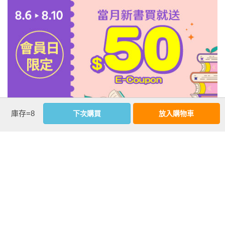
庫存=8
下次購買
放入購物車
注意事項
若有任何購書問題，請參考
FAQ
花園快訊
︱
FAQ
︱
大量團購
︱
隱私權政策
︱
防詐騙提醒
客服信箱
︱客服專線：(02) 2500-7718
■ 版權所有，禁止轉載 ■