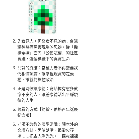
先看見人，再談看不見的病：台灣
精神醫療照護現場的思辨，從「機
構全控」面向「公民賦權」的社區
實踐，體悟標籤下的真實生命
共識的終結：當權力者不再需要我
們相信謊言，誰掌握現實的定義
權，誰就能操控政治
正是時候讀康德：寫給擁有愈多就
愈不安的人，跟著康德活出平靜規
律的人生
觀看的方式【約翰‧伯格百年誕辰
紀念版】
老師不敢教的國學常識：課本外的
文壇八卦、黑暗朝堂、追愛火葬
場……把古人剝光光，一探赤裸裸