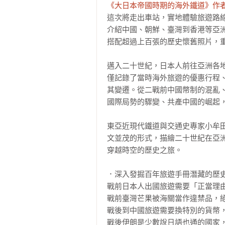
《大日本帝國時期的海外鐵道》作
這次將走出車站，實地體驗旅遊路線
介紹中國、朝鮮、臺灣到香港等亞洲
搭配超過上百張的歷史懷舊照片，重
邁入二十世紀，日本人前往亞洲各
僅記錄了當時海外旅遊的優惠行程
其變遷。從二戰前中國幣制的混亂
國際局勢的驟變、共產中國的崛起，
東亞近現代鐵道與交通史專家小牟
文並茂的形式，描繪二十世紀在亞
穿越時空的歷史之旅。

．深入發掘百年旅遊手冊潛藏的歷史
戰前日本人出國旅遊需要「正當理由
戰前臺灣芒果被海關當作違禁品，絕
戰後到中國旅遊需要換特別的貨幣，
戰後伊朗是少數說日語也通的國家，