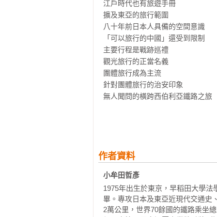
江戶時代也有旅遊手冊

擴及東亞的旅行範圍

八十年前日本人具備的空間意識

「可以旅行的中國」還受到限制

主要行程是戰跡巡禮

觀光旅行的正當名義

團體旅行成為主流

針對團體旅行的治安印象

無人聞問的橫跨西伯利亞鐵路之旅

不同於今日的亞洲旅行環境

從標準行程的比較來看外地旅行費用
中國旅行不需要護照

日本國內的跨境手續

作者資料
從滿洲國跨境到中華民國

小牟田哲彥
出入蘇聯國境的嚴格，亦同於戰後

1975年出生於東京，早稻田大學
充實的廣域優惠票制度

畢。專攻日本及東亞近現代交通史、
搭豪華列車和優雅船旅的大陸旅行

2萬公里，世界70餘國的鐵路乘坐
驚異趨近外地的長空之旅
