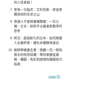
的人性真相！
寧為一日猛虎：艾利克斯．麥金泰
爾與他的生命之山
普通人不會揹著機關槍：一位父
親、丈夫、前和平主義者對戰爭的
思考
終活：超高齡化的日本，如何規畫
人生最終章，讓生命優雅地留白
植物學繪畫全書：微觀一花一葉到
樹木的枝芽結構，帶你掌握從風
格、構圖、色彩到透視的繪圖技巧
指南
more