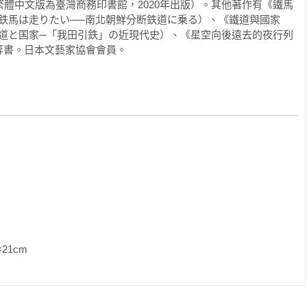
繁體中文版為臺灣商務印書館，2020年出版）。其他著作有《鐵馬
鉄馬は走りたい──南北朝鮮分断鉄道に乗る）、《鐵道與國家
鉄道と国家─「我田引鉄」の近現代史）、《星空向後遠去的夜行列
等書。日本文藝家協會會員。
貨幣情勢

濟鐵路

               

