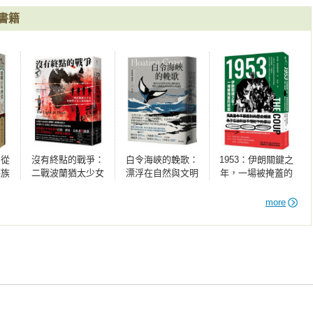
書籍
：從
沒有終點的戰爭：
白令海峽的輓歌：
1953：伊朗關鍵之
德族
二戰波蘭猶太少女
漂浮在自然與文明
年，一場被掩蓋的
，歷
和她們不為人知的
之間的海岸，現代
政變
議題
戰鬥
人類殖民萬物的野
more
心與潰敗
記述的變遷

」名義重開大門
