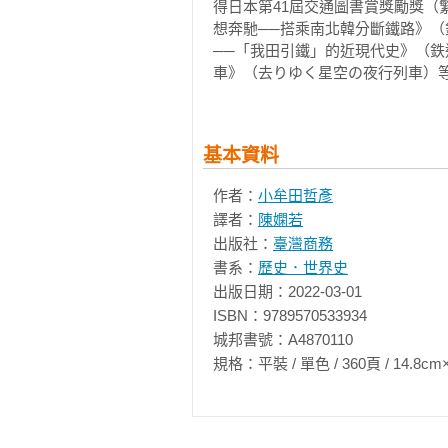
得日本第41屆交通圖書賞獎勵獎（
用日語旅行的新領土

想奔馳──搭乘南北韓分斷鐵路》（
旅行會話情況彰顯的國際情勢

──「我田引鐵」的近現代史》（
滿洲國成立後，日幣成為主力貨幣

車》（去りゆく星空の夜行列車）
全世界最複雜──滿洲國以前的中國
通行日本軍票的中支與大正時期的膠
設定以分單位的時差

基本資料
日本觀光客在外地的遊樂方式

作者：
小牟田哲彥
在外地參加的戶外活動

譯者：
陳嫻若
日本人不論到哪兒都開發溫泉

出版社：
臺灣商務
飯店有西式、日式、當地式可以選

書系：
歷史．世界史
從餐廳看到的飲食享受

出版日期：2022-03-01

火車便當文化未能在大陸紮根

ISBN：9789570533934

臺灣有鴉片的販賣處

城邦書號：A4870110

遊廓為夜生活的一部分

規格：平裝 / 單色 / 360頁 / 14.8cm×21cm 
東亞旅行頻繁的時代

第二章  戰後日本人的亞洲旅行

海外旅行自由化之前遠渡外國的環境