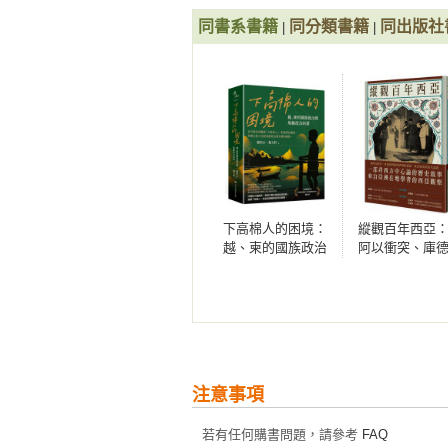
戰爭結束後的旅行態勢

同書系書籍
同分類書籍
同出版社
|
|
外幣條件限制出國條件

東京奧運前夕開放自由海外旅行

是否需要旅行正當名義的爭議

護照不能多次使用

款項攜帶方法的變化

外國旅行比戰前更加遙不可及

旅遊手冊述說的團體旅行主流時代

巨無霸噴射機出現，船旅消失

下高棉人的困境：
縱觀百年西亞
亞洲旅行一度人氣低迷？

越、柬的國族政治
阿以衝突、庫
集中在亞洲特定地區的原因

與地緣政治糾葛
到伊朗核協議
準外國待遇的沖繩旅行

史糾葛與當代
日本人亞洲觀的轉變

《外國旅行導覽》看到的中國和臺灣
中國旅行在文革後，以「社會科參觀
注意事項
字裡行間看中國社會價值觀的變化

戰後亞洲的旅行會話狀況

若有任何購書問題，請參考
FAQ