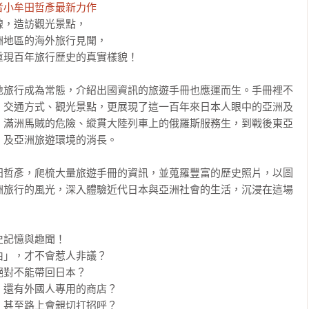
者小牟田哲彥最新力作
，造訪觀光景點，

地區的海外旅行見聞，

現百年旅行歷史的真實樣貌！

地旅行成為常態，介紹出國資訊的旅遊手冊也應運而生。手冊裡不
、交通方式、觀光景點，更展現了這一百年來日本人眼中的亞洲及
、滿洲馬賊的危險、縱貫大陸列車上的俄羅斯服務生，到戰後東亞
及亞洲旅遊環境的消長。

田哲彥，爬梳大量旅遊手冊的資訊，並蒐羅豐富的歷史照片，以圖
洲旅行的風光，深入體驗近代日本與亞洲社會的生活，沉浸在這場
記憶與趣聞！

」，才不會惹人非議？

對不能帶回日本？

還有外國人專用的商店？

甚至路上會親切打招呼？
