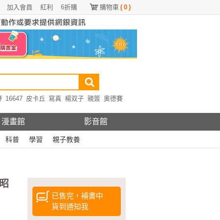
加入會員
紅利
6折購
購物車
(
0
)
野
16647
皮卡丘
寫真
楊双子
親簽
奧德賽
漫畫館
影音館
科普
學習
親子教養
昭
已售完，補書中
貨到通知我