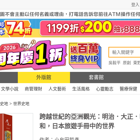
登入
吳毅平
原創
東
原創
Rewire
外版館
套書館
文學小說
商管理財
人文藝術
生活風格
心靈勵志
醫療保健
史地
>
世界史地
跨越世紀的亞洲觀光：明治．大正．
和，日本旅遊手冊中的世界
作者：
小牟田哲彥