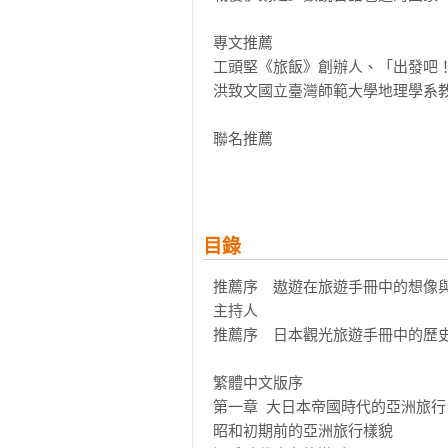
專文推薦

工頭堅《旅飯》創辦人、「出發吧！
洪致文國立臺灣師範大學地理學系教
聯名推薦

林氏璧  日本自助旅遊中毒者

謝哲青作家、知名節目主持人
目錄
推薦序　遨遊在旅遊手冊中的想像
主持人

推薦序　日本觀光旅遊手冊中的歷史
繁體中文版序

第一章  大日本帝國時代的亞洲旅行

昭和初期前的亞洲旅行樣貌
