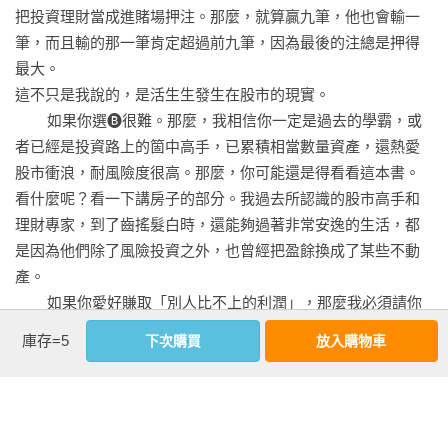
把投資理財當成進賭場押注。那麼，就算贏九筆，他也會輸一
筆，而且輸的那一筆肯定超過前九筆，因為最後的注總是押得
最大。

這不只是我說的，是活生生發生在股市的現實。

        如果你選🅑很難。那麼，我相信你一定是過去的學霸，或
者已經是投資路上的箇中高手，已累積相當數量資產，還熱愛
股市衝浪，耐風險度很高。那麼，你可能還是得看看這本書。
看什麼呢？看一下講房子的部分。我過去所認識的股市高手和
理財專家，到了齒搖髮白時，還能夠過著非常安逸的生活，都
是因為他們除了風險投資之外，也曾經把盈餘換成了某些不動
產。

        如果你愛好賺取「別人比不上的利潤」，那麼我必須請你
回顧一下歷史。除了巴菲特能夠證明他有稍微打敗大盤之外
庫存=5
下次購買
放入購物車
（並不是每一年），其實誰也沒真能「長期」做到過。那些市
場叱吒風雲的股神，如安德列．科斯托蘭尼、市川銀藏、傑
看更多
西．李佛摩（本土的我不好指名道姓）等等，都曾經破產！

        還有，不要以為會賺錢就會理財；不會理財，再會賺錢也