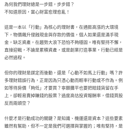
為何我們理財總是一步錯，步步錯？

不知道原因，當心財富愈理愈亂！

這是一本以「行動」為核心的理財書，在通膨高漲的大環境
下，物價飆升侵蝕現金與存款的價值，個人如果還是滿手現
金，缺乏資產，在趨勢大浪下恐怕不夠穩固。唯有堅持不懈，
直接迎戰，不論是累積資產，或是創業打造事業，行動已經是
必然過程。

但你的理財是謀定而後動，還是「心動不如馬上行動」嗎？許
多理財錯誤行為，正是因為只憑心動而輕率行動或不作為。例
如等待房價「夠低」才要買？寧願攤平也要把賠錢貨留在手
上，卻輕易賣掉賺錢的股票？過度高估投資報酬率，借錢買股
反而兩頭空？

什麼才是行動成功的關鍵？是知識、機運還是資本？這些要素
雖然有幫助，但不一定是我們可選擇與掌握的；唯有堅持，是