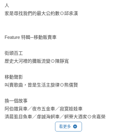
人

家是尋找我們的最大公約數⊙邱承漢

Feature 特輯─移動販賣車

街頭百工

歷史大河裡的攤販流變⊙陳靜寬

移動聲影

叫賣歌曲，曾是生活主旋律⊙熊儒賢

換一個故事

阿伯雜貨車／夜市五金車／寂寞娃娃車

清晨虱目魚車／虔誠海蚵車／蚵寮大酒家⊙余嘉榮

看更多
記憶‧販賣車
