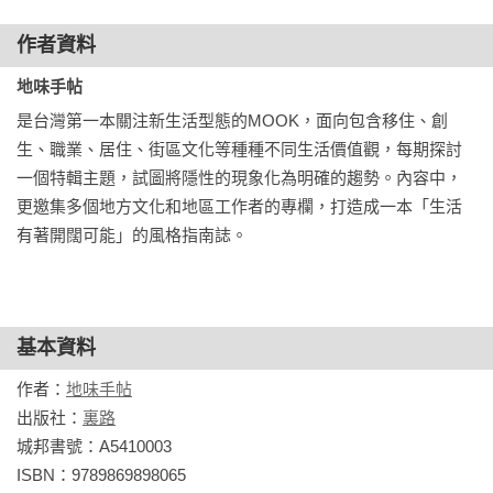
賣菜事業移動中⊙洪愛珠

車子的輪跡，印著人生足跡⊙彭顯惠

作者資料
賣一個想望的村落移動車⊙吳明季

地味手帖
是台灣第一本關注新生活型態的MOOK，面向包含移住、創
行動超市一日誌

生、職業、居住、街區文化等種種不同生活價值觀，每期探討
叮咚！沒問題，商品會幫你送過去！⊙施清元

一個特輯主題，試圖將隱性的現象化為明確的趨勢。內容中，
更邀集多個地方文化和地區工作者的專欄，打造成一本「生活
行動就是進擊

有著開闊可能」的風格指南誌。
ACTION1｜港口邊的東南亞書情記⊙李盈瑩

ACTION2｜跟著披薩裡的山羌，走進南迴⊙王巧惠

ACTION3｜冰淇淋魔法，從對家人的愛開始⊙邱宗怡

基本資料
遊牧攤味

謝仕淵×林阿炮⊙是味道，是生命，也是地方活力的攤車⊙曾怡
作者：
地味手帖
陵

出版社：
裏路
城邦書號：A5410003

Another Life 另一種可能

ISBN：9789869898065
