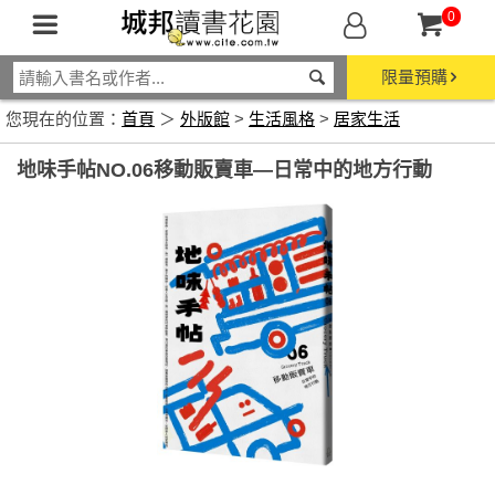
0
限量預購
您現在的位置：
首頁
＞
外版館
>
生活風格
>
居家生活
地味手帖NO.06移動販賣車—日常中的地方行動