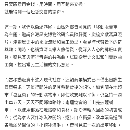
只要願意用金錢、用時間、用互動來交換，

就能得到一個短暫交會的驚奇。

這一期，我們以街頭巷尾、山區郊鄉皆可見的「移動販賣車」
為主題，邀請台灣歷史博物館研究員陳靜寬，爬梳文獻寫真照
片，淺談歷史中的攤販流變和百工類型，看見時代背景下的奇
與趣；同時，也請資深音樂人熊儒賢，從深入人心的攤販叫賣
聲，聽見其與流行音樂的共鳴曲，試圖從歷史文獻和叫賣歌曲
面向，拉出常民生活裡的文化意涵。

而當移動販賣車進入現代社會，這類商業模式已不僅出自謀生
買賣需求，更值得關注的是其移動背後的想法。如宜蘭在地超
市「喜互惠」的行動購物車，即使收支難以平衡，仍堅持一週
出車五天、天天不同鄉鎮路線；南迴協會的「山羌披薩餐
車」，以使用部落在地穀物和食材，期盼年輕人回鄉的初衷成
立；從為家人製作冰淇淋開始，逐步自立擺攤、改車環島送到
各地弱勢單位的「小鎮冰淇淋」，皆可見每一次的出車移動，