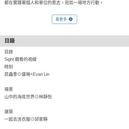
都在實踐著個人和單位的意志，宛如一場地方行動。

最後，也邀請成功大學歷史學系的謝仕淵，和成功大學台文學
看更多
系的林阿炮，一起談談對於移動販賣車的生活觀察、攤車飲食
文化和所學田調中的雜談，從中看見攤車的必要性和社會性，
在個人創造行動的同時，也是一種與地方連結的方式。
目錄
目錄

Sight 觀看的視線

時刻

昆蟲季⊙盛琳×Evan Lin

場景

山中的海底世界⊙林靜怡

建築

一起去洗衣服⊙邱家驊
