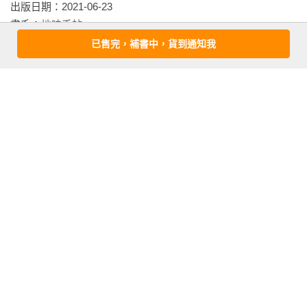
移住者告白

出版日期：2021-06-23

種下和熟成，慢慢讓生活回來⊙謝欣珈

書系：
地味手帖
規格：平裝 / 全彩 / 144頁 / 16cm×23cm                
已售完，補書中，貨到通知我
Inside of Place 走進地方

相關書籍
鐵皮屋探奇

國道旁的圓頂廠房⊙盧昱瑞

同作者
同書系
同分類
同出版社
野書簡

東方臘蟬←→苑裡藺⊙黃瀚嶢×陳柏璋

腔口微微

最親也最遠的父母話⊙鄭順聰

地味手帖NO.16：
地味手帖NO.12鄉
地味手帖NO.11村
腳下踩著的ˍˍ

地方刊物行不行
村博物館：尋找
之寫真：凝視而
岩石與冰，儲存地球深層記憶⊙蓋瑞

我們是誰的方法
後改變的力量
more