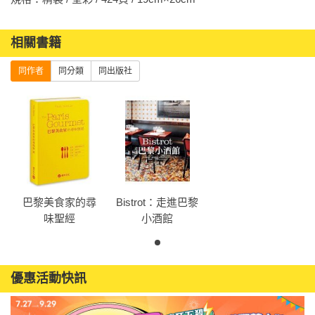
法蘭朔．西蒙(François Simon)
法國知名作家，為《費加洛報》（Le Figaro）執筆「酥脆筆
記」（Le Croque-notes）、「食不厭精」（Haché Menu）、
相關書籍
「胡椒磨」（Le Moulin à poivre）等專欄奠定其美食評論家的
同作者
同分類
同出版社
名聲。作風低調，不願成為公眾焦點，寫書之外每週六早上亦
在法國Direct 8電台主持「餐桌之下」（Les dessous de 
tables）美食節目。
巴黎美食家的尋
Bistrot：走進巴黎
味聖經
小酒館
優惠活動快訊