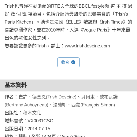
Trish也曾經在愛爾蘭的RTE與全球的BBCLifestyle頻 道 主 持 過 
好 幾 個 電 視節目，包括介紹她最熱愛的巴黎美食的「Trish’s 
Paris Kitchen」。她也是法國《ELLE》雜誌與《Irsh Times》的
食譜專欄作家，並在2010年時，入選《Vogue Paris》十年來最
出色的40位女性之列。

想要認識更多的Trish，請上：www.trishdeseine.com
收合
貝爾東．歐布瓦諾(Bertrand Auboyneau)
巴黎傳奇小酒館Bistrot Paul Bert的老闆，跟隨著法國著名餐廳
Chez Astier和Le Villartet的老闆Michel Pcquart發起的「現代小
基本資料
酒館運動」（Modern Bistronomy），成功擄獲巴黎人的心，打
造出連外國人都忍不住一再造訪的難忘小酒館。透過這本書，
作者：
崔許．德塞恩(Trish Deseine)
、
貝爾東．歐布瓦諾
他將和我們分享這十二年來的點滴心得，以及與廚師、餐飲業
(Bertrand Auboyneau)
、
法蘭朔．西蒙(François Simon)
者、酒商、客人以及這間老派風格的Bistrot餐館所共度的幸福時
出版社：
積木文化
光。
城邦書號：VX0031CSC

出版日期：2014-07-15

規格：精裝 / 全彩 / 424頁 / 19cm×26cm                