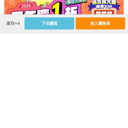
庫存=4
下次購買
放入購物車
注意事項
若有任何購書問題，請參考
FAQ
花園快訊
︱
FAQ
︱
大量團購
︱
隱私權政策
︱
防詐騙提醒
客服信箱
︱客服專線：(02) 2500-7718
■ 版權所有，禁止轉載 ■