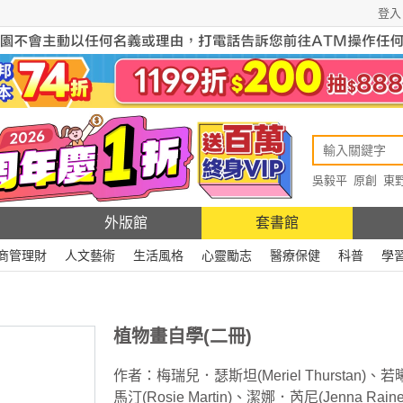
登入
吳毅平
原創
東
原創
Rewire
外版館
套書館
商管理財
人文藝術
生活風格
心靈勵志
醫療保健
科普
學
植物畫自學(二冊)
作者：
梅瑞兒．瑟斯坦(Meriel Thurstan)
、
若
馬汀(Rosie Martin)
、
潔娜．芮尼(Jenna Raine