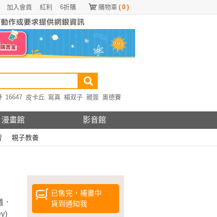
加入會員
紅利
6折購
購物車
(
0
)
野
16647
皮卡丘
寫真
楊双子
親簽
奧德賽
漫畫館
影音館
習
親子教養
已售完，補書中
曦．
貨到通知我
y)