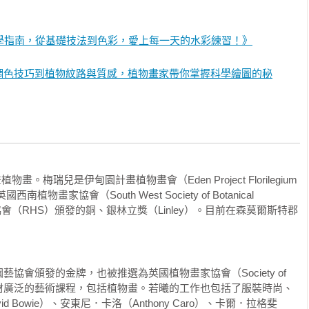
學指南，從基礎技法到色彩，愛上每一天的水彩練習！》
調色技巧到植物紋路與質感，植物畫家帶你掌握科學繪圖的秘
畫。梅瑞兒是伊甸園計畫植物畫會（Eden Project Florilegium 
物畫家協會（South West Society of Botanical 
藝協會（RHS）頒發的銅、銀林立獎（Linley）。目前在森莫爾斯特郡
會頒發的金牌，也被推選為英國植物畫家協會（Society of 
員，並教授素材廣泛的藝術課程，包括植物畫。若曦的工作也包括了服裝時尚、
 Bowie）、安東尼．卡洛（Anthony Caro）、卡爾．拉格斐