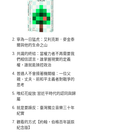
寧為一日猛虎：艾利克斯．麥金泰
爾與他的生命之山
共識的終結：當權力者不再需要我
們相信謊言，誰掌握現實的定義
權，誰就能操控政治
普通人不會揹著機關槍：一位父
親、丈夫、前和平主義者對戰爭的
思考
唯紅花綻放:習近平時代的認同與歸
屬
就是要躁反：臺灣獨立音樂三十年
紀實
觀看的方式【約翰‧伯格百年誕辰
紀念版】