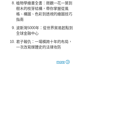
植物學繪畫全書：微觀一花一葉到
樹木的枝芽結構，帶你掌握從風
格、構圖、色彩到透視的繪圖技巧
指南
波斯灣5000年：從世界貿易起點到
全球金融中心
君子報仇：一場橫跨十年的布局，
一次改寫媒體史的法律攻防
more