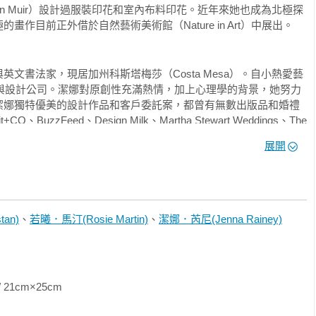
爾（Jean Muir）設計過服裝印花和室內布料印花。近年來她也成為北極探
作目前正外借於自然藝術美術館（Nature in Art）中展出。
文書法家，現居加州科斯塔梅莎（Costa Mesa）。自小熱愛藝
 插畫與設計公司。潔娜對原創性充滿熱情，加上心理學的背景，她努力
潔娜獨特優美的設計作品和客戶委託案，都曾有無數出版品和婚禮
BuzzFeed、Design Milk、Martha Stewart Weddings、The 
分享她的才華與故事，包括Connecting Things、Brit+CO、
展開
an)
、
若曦．馬汀(Rosie Martin)
、
潔娜．芮尼(Jenna Rainey)
25cm                