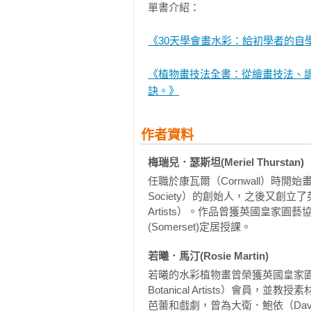
單書介紹：

《30天學會畫水彩：給初學者的自
《植物畫技法全書：從繪畫技法、
訣。》
作者資料
梅瑞兒．瑟斯坦(Meriel Thurstan)
任職於康瓦爾（Cornwall）時開始畫植物
Society）的創始人，之後又創立了英國西南植
Artists）。作品曾獲英國皇家園
(Somerset)定居授課。
若曦．馬汀(Rosie Martin)
若曦的水彩植物畫曾榮獲英國皇家園藝協
Botanical Artists）會
芭蕾和戲劇，曾為大衛．鮑依（David