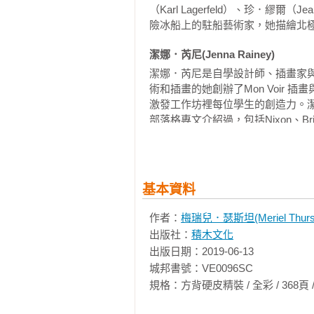
（Karl Lagerfeld）、珍．繆
險冰船上的駐船藝術家，她描繪北極的畫
潔娜．芮尼(Jenna Rainey)
潔娜．芮尼是自學設計師、插畫家與英
術和插畫的她創辦了Mon Voir
激發工作坊裡每位學生的創造力。
部落格專文介紹過，包括Nixon、Brit+CO、
Knot、The Lane，並在全國各地授課
Re:Make Summit等。
基本資料
作者：
梅瑞兒．瑟斯坦(Meriel Thurst
出版社：
積木文化
出版日期：2019-06-13

城邦書號：VE0096SC

規格：方背硬皮精裝 / 全彩 / 368頁 / 21cm×