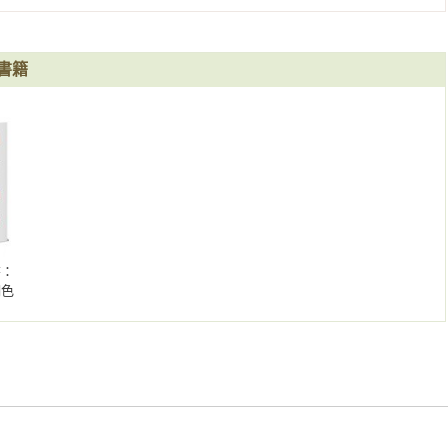
書籍
書：
調色
路與
家帶
圖的