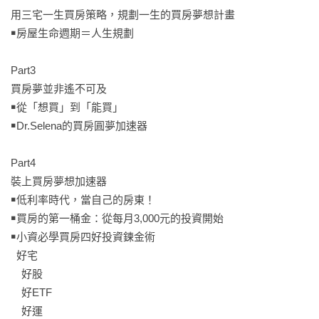
知名Youtuber　壽司張佳瑩

用三宅一生買房策略，規劃一生的買房夢想計畫

東吳大學講座教授　劉忠賢

￭房屋生命週期＝人生規劃

Money雜誌董事暨共同創辦人　謝明宏

知名講師、作家　謝文憲

Part3

買房夢並非遙不可及

──自富推薦（依姓氏筆劃順序排列）
￭從「想買」到「能買」

￭Dr.Selena的買房圓夢加速器

Part4

裝上買房夢想加速器

￭低利率時代，當自己的房東！

￭買房的第一桶金：從每月3,000元的投資開始

￭小資必學買房四好投資鍊金術

  好宅

　好股

　好ETF

　好運
