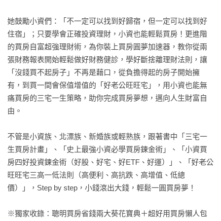
她鼓勵小資們：「不一定可以找到好歸宿，但一定可以找到好
住宿」；只要學會正確投資理財，小資也能輕鬆買房！更進階
的買房自富超強理財術，為你裝上買房圓夢加速器，教你從兩
張財務報表開始輕鬆做好財務健診，學好斷捨離理財法則，讓
「沒錢買不起房子」不再是藉口，從負擔得起的房子開始擁
有，到買一間會保值增值的「好老公旺旺宅」，用小資也能無
痛買房的三宅一生策略，助你完成買房夢想，邁向人生財富自
由。

不管是小資族、北漂族、新婚族或輕熟族，跟著書中「三宅一
生買房計畫」、「史上最強小資必學買房鍊金術」、「小資買
房四好投資鍊金術（好股、好宅、好ETF、好運）」、「好老公
旺旺宅三高一低法則（高便利、高抗跌、高增值、低總
價）」，Step by step，小錢滾出大錢，輕鬆一圓買房夢！

※獨家收錄：聰明買房省錢兩大葵花寶典＋超好用買房懶人包
