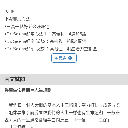
Part5

小資買房心法

￭三高一低好老公旺旺宅

￭Dr. Selena好宅心法１：高便利　4道加5鐵

￭Dr. Selena好宅心法2：高抗跌　抗跌4區宅

￭Dr. Selena好宅心法3：高增值　明星潛力重劃區

￭Step by step買進好老公旺旺宅

看更多
Part6

完美買房的10個流程

內文試閱
￭10個流程帶你擁抱夢想好宅

房屋生命週期＝人生規劃
Part7

    我們每一個人大概的基本人生三階段：努力打拼→成家立業
聰明買房省錢葵花寶典

→退休享樂；而房屋跟我們的人生一樣也有生命週期，一般來
￭聰明議價15招

說，人的一生通常會經手三間房屋：「一便」→「二保」
￭聰明得出買房斡旋金、簽買房要約書

→「三舒適」。
