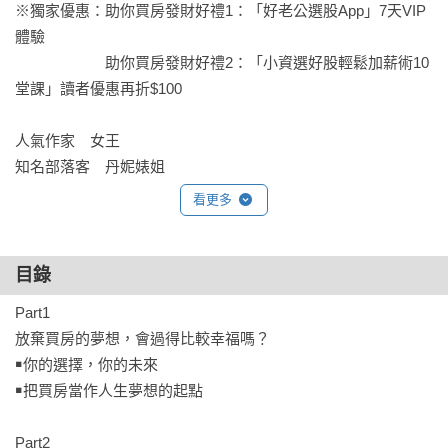
※獨家優惠：助你買房發財好禮1：「好老公選股App」7天VIP
體驗

　　　　　　助你買房發財好禮2：「小資選好股輕鬆加薪術10
堂課」讀者優惠再折$100

人氣作家　女王

知名部落客　丹妮婊姐

科技財經主持人、作家　朱楚文

看更多
知名部落客　花花

知名雙胞胎藝人　佩佩 

青年作家　冒牌生　

目錄
SmartM創辦人　許景泰

Part1

OK忠訓國際集團董事長　陳訓弘

放棄買房的夢想，會過得比較幸福嗎？

知名主播　陳海茵

￭你的選擇，你的未來

知名部落客　崔咪

￭把買房當作人生夢想的起點

自媒體經營者　張恩嬅

知名部落客　愛愛

Part2
