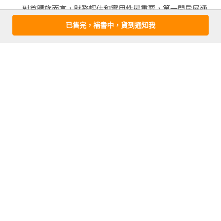
　　對首購族而言，財務評估和實用性最重要，第一間房屋通
常是暫時性居住，其增值程度決定了未來的第二間房屋。以可
已售完，補書中，貨到通知我
承受的負擔範圍內，挑選交通便捷的物件，從蛋白區或蛋黃區
邊緣沿大眾交通建設、通勤路線，挑選小坪數、好路段、好格
局的房屋。正所謂「捷運一響，黃金萬兩」，不但方便、週邊
自成商圈、保值佳，貸款成數也好。

　　＞第二宅：四區宅（學區、園區、鬧區、社區）　

看更多
　　人生：40 土5 歲　居住5～12年

　　這階段人生收入較穩定、子女尚未長大，利用家庭雙份資
金或出售第一間房屋的價差，可以選擇空間更大的物件。第二
作者資料
間房屋挑選環境、地段和抗跌保值性最重要，因為第二間房屋
Dr. Selena 楊倩琳 博士
住時間長，有可能直到退休，或是小孩長大成家、未來有可能
Dr.Selena楊倩琳，上海財經大學博士與英國University of 
換屋，因此要將物件10～20年後的轉手性納入考量。

Surrey碩士，現為上班族財富翻轉學院院長及發起人、福州外
　　如要兼具空間、環境與負擔能力，建議從好地段的蛋殼
語外貿大學副教授及易飛網集團策略長。

區、重劃區、蛋白區小物件去尋找，區中鄰近學區、社區、鬧
區或園區的地段最佳，因為明星學區、民生消費機能強的商