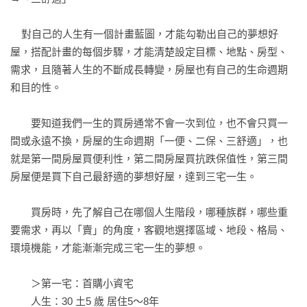
￭聰明申請低率貸款

￭聰明弄懂房貸還款方式

    對自己的人生有一個計畫藍圖，才能勾勒出自己的夢想好
￭聰明掌握影響房貸的因素

屋，搭配計畫的每個步驟，才能清楚設定目標、地點、房型、
需求，且隨著人生的不斷成長轉變，房屋也有自己的生命週期
Part8

和目的性。

買房超好用懶人包攻略

￭買房前必讀文件

　　要知道我們一生的買房通常不會一次到位，也不會只買一
￭買房簽約付款六大流程

間或永遠不換，房屋的生命週期「一便、二保、三舒適」，也
￭看屋住屋事項及必備小工具

就是第一間房屋買便利性，第二間房屋買抗跌保值性，第三間
　看屋Check list

房屋便是買下自己最舒適的夢想好屋，達到三宅一生。

　交屋Check list
　　買房時，先了解自己在哪個人生階段，哪種族群，哪些重
要需求，再以「賣」的角度，客觀地選擇區域、地段、格局、
環境機能，才能漸漸完成三宅一生的夢想。

　　＞第一宅：首購小資宅

　　人生：30 土5 歲 居住5～8年
