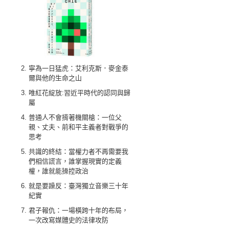
寧為一日猛虎：艾利克斯．麥金泰
爾與他的生命之山
唯紅花綻放:習近平時代的認同與歸
屬
普通人不會揹著機關槍：一位父
親、丈夫、前和平主義者對戰爭的
思考
共識的終結：當權力者不再需要我
們相信謊言，誰掌握現實的定義
權，誰就能操控政治
就是要躁反：臺灣獨立音樂三十年
紀實
君子報仇：一場橫跨十年的布局，
一次改寫媒體史的法律攻防