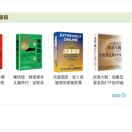
格蘭對300個人指派了一項任務：將一條訊息傳給居住在美國波士頓附近
實際行動就容易得多。這對行銷人員形成挑戰。行銷活動或許帶來
紀人。最後，有64人找到目標，其中有1/4的訊息途經同一位中介者轉
望的終究是消費者掏錢購買產品，或是相信行銷內容，而非只是和
地從事服飾生意，顯然是證券經紀人和外界間的最大接點；米爾格
不見得就能大量帶動分享潮，行銷內容的點閱或分享次數再多，也
書籍
當驚訝。如果一位沒有裙帶關係的商人在傳達訊息一事上，竟如此
有類似影響力？

種版本：「有個版本很有趣，不過是假的；另一個版本是真的，但
在特定人士（如米爾格蘭實驗中的服飾商），他們在社會傳染現象
絲，為她注射一劑「維生素」。隨後數週珍妮絲出現類流感症狀，
能找到這種人，則不需大筆行銷預算和名人代言，便能達到宣傳效
特注射的其實是HIV病毒，便將他告上法庭。當時雖已普遍採用
格審視。2003年，華茲的哥大團隊重新執行米爾格蘭的實驗，訊
案更為棘手。HIV一類的病毒演化進程相對較快，因此珍妮絲血液中
大。團隊挑了18位不同的目標對象，所在地橫跨13國，接著建立2
施密特面對指控時辯稱，珍妮絲體內的 HIV病毒與遭懷疑的原患
加者都將訊息寄給一名特定目標。在米爾格蘭的小規模實驗中，服飾
染源並不合理。演化生物學家大衛．希爾斯團隊拿珍妮絲與施密特
一顆
賺快錢：賭場資本
流量國度：從人氣
兆億大戰：指數型
茲設計的電郵鏈中，未觀察到相同情形，而是訊息透過一群不同的
IV患者身上的其他病毒相比較。對於施密特病患和珍妮絲身上的病
的億
主義時代，加密貨
變現到掌握影響
基金與ETF如何崛
有同樣一群「高影響力人士」不斷現身。此外，針對如何選擇收信
分析中序列最相近的，並且是從兩個個體身上所分離出來的病毒序
角力
幣詐騙現場遊記
力，網紅如何造就
起成為大眾致富金
參加者。結果顯示，他們偏好考量位置或職業等特徵，而非以特殊
施密特因而獲判有罪，此案為親緣關係分析首次用於美國刑事案件
自媒體盛世
鑰，並改變全球投
more
資樣貌
陸續採用此項技術。

至特定目標，不一定需要有大量人脈的民眾。不過，如果我們只關
網絡中擁有更多人脈者（如名人），是否有助於確保引發擴散現
Twitter上的網路連結傳播方式。結果顯示，如果內容的張貼人擁
對了什麼，而是發現哪裡搞錯。認知到有東西看起來不對勁，像是
形成轉推熱潮，可能更有助於協助事物傳播。然而，也無法因此保
為是法則，卻發生例外。隨著我們日益認識有傳染力的擴散現象，