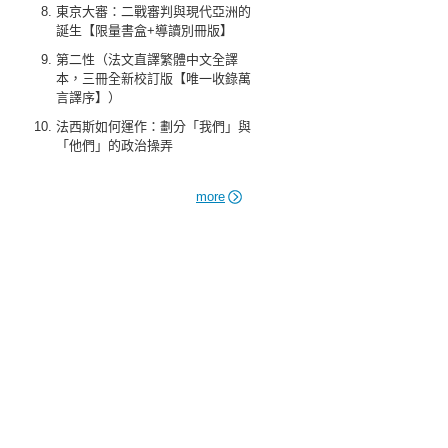
東京大審：二戰審判與現代亞洲的
誕生【限量書盒+導讀別冊版】
第二性（法文直譯繁體中文全譯
本，三冊全新校訂版【唯一收錄萬
言譯序】）
法西斯如何運作：劃分「我們」與
「他們」的政治操弄
more