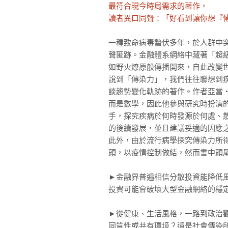
最符合現今時局需求的著作，

讀者異口同聲：「好看到讓你想『
一種致命病毒蟄伏多年，於人群中
聲匿跡。金融體系網絡中藏著「超
如野火燎原般傳播開來，自此改變世
說到「傳染力」，我們往往聯想到
談趨勢變化軌跡的著作。作者亞當
而是數學，因此他參與研究時扮演
手，探究疾病於何時發源於何處、
的後續發展，並且建議妥適的因應之
此外，由於流行病學探究傳染力所
頭，以疫情控制做結，然而書中頭尾
►金融界普遍相信分散投資能降低
投資可能會破壞大型金融網絡的穩定
►從健康、生活風格，一路到政治
同質性或共有環境？還是社會傳染所致