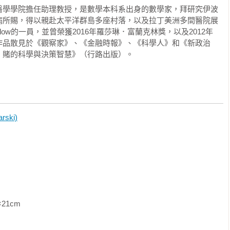
醫學學院擔任助理教授，是數學本科系出身的數學家，拜研究伊波
「轉推」的選項，Facebook移除「分享」按鍵，結果會有何不同？裴
罪，必須根據預測採取行動。」

病所賜，得以親赴太平洋群島多座村落，以及拉丁美洲多間醫院展
》（Huffington Post）發展業務，但早期的傳染力試驗卻在腦
llow的一員，並曾榮獲2016年羅莎琳．富蘭克林獎，以及2012年
yebeam年事已高的老闆提出建議，建立新型態的媒體公司，專攻
作品散見於《觀察家》、《金融時報》、《科學人》和《新政治
網路人氣的見解，大規模展開應用。他們的想法是不斷滾動生成能
：賭的科學與決策智慧》（行路出版）。
eed」。

ke）下了戰帖——他訂購幾雙客製化球鞋，要求印上「血汗工廠」。耐
他訂單無法成立。雙方以電子郵件交手數回後，耐吉不動如山，於
後不久，進入哥倫比亞大學社會學系。在這段期間，他對線上內容
干朋友。其中許多人再次轉發，沒幾天便送到數千人手上，3月時此
Feed的早期顧問。儘管華茲最初的研究方向是電影演員和蟲腦等網絡
體非營利機構聘用裴瑞帝擔任「傳染力媒體實驗室」主管，針對線
wide web）蘊含大量新型數據。2000年代初期時，華茲團隊開始探討
，他著手研究網路人氣的特徵，像是搭上新聞潮流如何驅動網站流
ski)
們推翻了外界長期以來對資訊傳播方式的認知。

容求新求變則能增加使用者的黏著度。裴瑞帝團隊甚至新創了「轉
力人士」這個概念，即能引發社會傳染現象的一般人。在這個年
上內容傳播的基本功能。想像一下：如果Twitter拿掉「轉推」的
演變為泛稱，指的是有影響力的一般民眾、名流和媒體名人，但原概念形容
鍵，結果會有何不同？

十、十傳百的擴散現象。影響力行銷的理念，是由企業鎖定一些意
以較少的成本，加大想法傳播的範圍。企業不依靠歐普拉‧溫芙蕾
人來宣傳產品，反而能從零建立民眾的熱情。華茲目前主要任職於美國賓州
作，探討Twitter使用者提到的主流新聞報導，發現有將近60%的
到這個概念吸引，主要原因在於他們能以小預算，達到歐普拉代言
中有些報導持續傳播。說穿了，許多人樂在分享，而不是閱讀文
               
科學家的迪恩．艾克斯指出，想要讓人與社交媒體簡單互動，不用太傷腦
米爾格蘭（Stanley Milgram）著名的「小世界」（small-
行為。我們這邊在談的行為，是在說你的朋友會不會對貼文按讚或