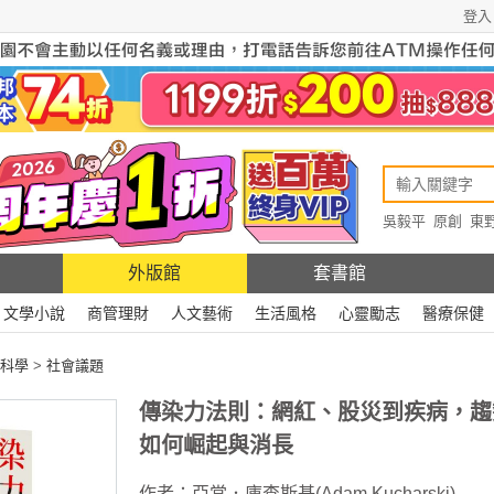
登入
吳毅平
原創
東
原創
Rewire
外版館
套書館
文學小說
商管理財
人文藝術
生活風格
心靈勵志
醫療保健
科學
>
社會議題
傳染力法則：網紅、股災到疾病，趨
如何崛起與消長
作者：
亞當．庫查斯基(Adam Kucharski)