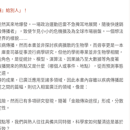
傳』給別人」！
突然其來地爆發。一場政治運動迅雷不急掩耳地展開，隨後快速銷
級傳播者」，致使乍見小小的危機擴及為全球市場崩盤。一個想法
界的樣貌……

疾病傳播，然而本書並非探討疾病擴散的生物學，而毋寧更是一本
・庫查司基從事流行病學研究，但他的學術專業並非生物學相關，
的角色，是從統計、模型、演算法、因果論乃至大數據等角度著
散播開來的熱點又是什麼（哪個人或事件、地點），從而預測事態
道。

得的成果，已廣泛應用至諸多領域，因此本書內容雖以疾病傳播起
之間的篇幅，則切入相當廣泛的領域，像是：

風險，然而已有多項研究發現，隨著「金融傳染途徑」形成，分散
性。

觀點等，我們與熟人往往具備共同特徵，科學家如何釐清這是基於
？ 
