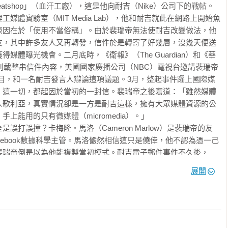
tshop」（血汗工廠），這是他向耐吉（Nike）公司下的戰帖。

曼兄弟會拖垮金融體系。」

媒體實驗室（MIT Media Lab），他和耐吉就此在網路上開始魚
原因在於「使用不當俗稱」。由於裴瑞帝無法使耐吉改變做法，他
友，其中許多友人又再轉發，信件於是轉寄了好幾層，沒幾天便送
將感染傳到其他地方。2009年流感大流行初期，病毒並未在各國
媒體曝光機會。二月底時，《衛報》（The Guardian）和《華
發時，迅速到達中國等遠處，但花了更長的時間才在巴貝多等附近國
ournal）刊載整串信件內容，美國國家廣播公司（NBC）電視台邀請裴瑞帝
置來定義「近」、「遠」，代表使用了錯誤的距離觀念。感染的傳
w）節目，和一名耐吉發言人辯論這項議題。3月，整起事件躍上國際媒
要航線，數量多於往返巴貝多等地的航線，如果改為根據航空公司
。這一切，都起因於當初的一封信。裴瑞帝之後寫道：「雖然媒體
的蔓延會更容易解釋。社交連結的重要性很容易遭到低估。20世紀
人歌利亞，真實情況卻是一方是耐吉這樣，擁有大眾媒體資源的公
」論文時，認為意外、離婚和慢性疾病等事情是獨立事件，即如果
能用的只有微媒體（micromedia）。」

他人面臨同一件事的機率，也就說人際之間沒有傳播因子。在21世
誤打誤撞？卡梅隆‧馬洛（Cameron Marlow）是裴瑞帝的友
此。

cebook數據科學主管。馬洛儼然相信這只是僥倖，他不認為憑一己
裴瑞帝倒是以為他能複製當初模式。耐吉電子郵件事件不久後，
體非營利機構延攬了裴瑞帝，聘他擔任「傳染力媒體實驗室」
。蘭德公司研究人員曾歸納了有關預測型警務監察的四大迷思。一
展開
ab）主管，針對線上內容展開網路實驗。他想觀察的是：什麼造就傳染力？又是
事。研究人員補充：「演算法預測的是未來事件的風險，而不是事
提出適當建議，電腦無所不能。實際上，電腦在協助人類執行警政
路人氣的特徵，像是搭上新聞潮流如何驅動網站流量，標題兩極化
全面取代人類。三是警力需要一個強大模型來做出優良決策，而問
增加使用者的固著度。裴瑞帝團隊甚至新創了一種「轉發」
蘭姆解釋：「有時候你手上的那組數據裡面，並沒有你預測時所需
分享其他人的張貼內容。這項概念日後成為社群網路上內容傳播的基本功
消滅，就是預測得準，犯罪也會自動減少。蘭德團隊表示：「預測