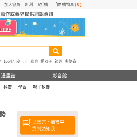
加入會員
紅利
6折購
購物車
(
0
)
野
16647
皮卡丘
寫真
楊双子
親簽
奧德賽
漫畫館
影音館
科普
學習
親子教養
勢
已售完，補書中
貨到通知我