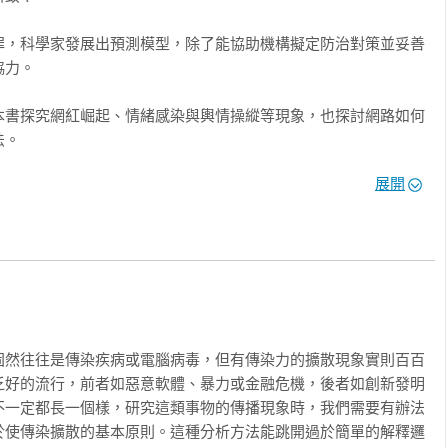
罪，科學家發展出預測模型，除了能協助機構擬定防治對策並妥善
力。

本書探究網紅崛起、情緒感染與輿情操縱等現象，也探討網路如何
。

展開
駭客藉電腦系統控制科技設備，乃至程式碼共享難溯源等情形，一


新傳播、金融趨勢、罪案偵察，乃至暴力事件等等，作者皆以引人
從出現、發展到消亡的種種線索。

多現象牽一髮動全身，

播特質的事物之更迭，

固然往往是傳染疾病或電腦病毒，但有傳染力的擴散現象實則百百
之道，你不能不知道！ 

乏好的流行，前者如惡意軟體、暴力或金融危機，後者如創新發明
不一定都長一個樣，研究這類事物的傳播現象時，我們需要有辦法
閱〈目錄〉的各章引文 ▎
於使傳染擴散的基本原則。這種分析方法能跳開過於簡單的解釋邏