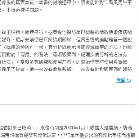
開背後的真實本質。本書的討論過程中，讀者能針對乍看風馬牛不
，串接這種種問題。

地蚊子猖獗，瘧疾盛行。返英後他探訪萬巴德醫師請教傳染疾病問
的媒介，羅斯先前便已耳聞這項關聯，但萬巴德的論點是第一個說
了《瘧疾的預防》一書，其分析既顯示可能撲滅瘧疾的方法，也蘊
我們對於「傳播」的看法。羅斯觀察到，處理疾病分析的方法有
分析法」。當時多數研究都使用前者，即開始作業時使用真實數
斯採用了後者，他一來沒有收集數據，二來沒有針對觀察到的趨勢
做法，是概述過去影響了疾病傳播的主要過程……

展開
丹指出，SARS疫情可堪比擬2008年金融危機的不良影響。他指
情：逃或藏。金融界的「逃跑」之舉比如：為了停損而出清所有資
身」方式則可能是囤積資金。霍爾丹早在2004年便指出，我們已
金融網絡在某些情況下可能很健全，而在另一些情況下卻非常脆
帳號訂單已取消。」來信時間是2001年1月，收信人是喬納‧裴瑞
念，不幸的是，等到大型崩潰發生時，大家才終於聽進這樣的概
件內容是裴瑞帝想購買幾雙客製化球鞋，但訂單因他要求的客製化字樣而遭取
下下都開始思考傳染病學的概念。霍爾丹指出，「如果不從感染傳