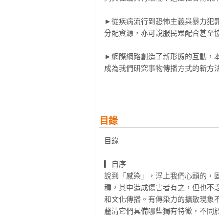
►從疾病流行到恐怖主義與暴力犯
分配資源，亦可說服民眾配合甚至協
►網際網路創造了新形態的互動，
成為我們研究事物傳播方式的新方法
►惡意軟體鑽漏洞潛入私人電腦、
旦出現「疫情」可能會怎麼樣發展？
目錄
……舉凡網紅現象、政治風向、創
入勝的故事解讀各類型「擴散現象」
目錄

現今的世界比以往更加環環相扣，許
▎自序

「傳染力法則」能夠解釋這些具備傳
說到「感染」，浮上我們心頭的，
想要解讀眾多現象與趨勢，擬出因應
種，其中造成傷害者有之，但也不
和文化傳播。有傳染力的擴散現象
▎本書內容涵蓋廣泛，所跨領域請參
釐清它們具備哪些獨有特徵，不同