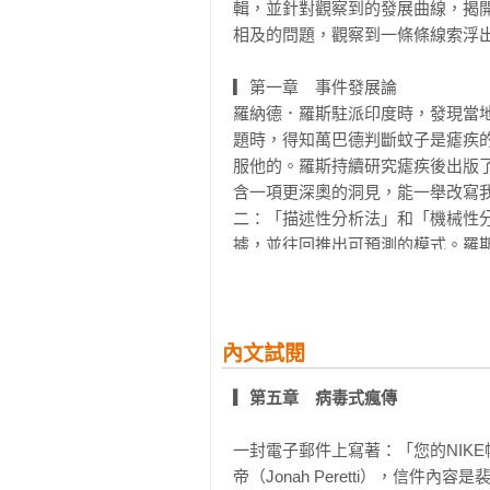
輯，並針對觀察到的發展曲線，揭
相及的問題，觀察到一條條線索浮出
▎第一章　事件發展論

羅納德．羅斯駐派印度時，發現當
題時，得知萬巴德判斷蚊子是瘧疾
服他的。羅斯持續研究瘧疾後出版
含一項更深奧的洞見，能一舉改寫
二：「描述性分析法」和「機械性
據，並往回推出可預測的模式。羅
找出能加以描述的模式，他一開始的
▎第二章　恐慌與大流行

英格蘭銀行首席經濟學家安迪．霍爾
內文試閱
出，大眾通常會以兩種方式面對疫
▎第五章　病毒式瘋傳
產，導致資產價格崩跌；銀行的「藏
經進入「超系統性風險」的時代。
一封電子郵件上寫著：「您的NIKE
弱。這在生態學已經是個成熟的概
帝（Jonah Peretti），信
念。雷曼兄弟垮台後，銀行業上上