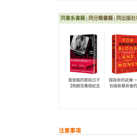
world）試驗。1967年，米爾
留言。」一旦做起來不用太費事，
夏倫鎮（Sharon）的某個證券經
高按讚與點閱次數，但行銷人員希
給該證券經紀人，這名中介者於當
活動本身互動。就好比追隨者多，
同書系書籍
同分類書籍
同出版社
|
|
蘭表示，證券經紀人得知這事後相
無法自動轉換成獲利或支持度。

舉足輕重，那麼會不會還有其他人具
華茲指出影響力的假說事實上有多
▎第七章　溯源追追追

是不有趣。」在有趣的版本中，存
施密特醫生某夜造訪外遇對象珍妮
上具有不成比例的重要性。如果你
數月後確診愛滋病，她懷疑該夜施密
果。此假說雖然吸引人，但未受到嚴
DNA檢測來協助辦案，但珍妮絲一
息改以電子郵件傳遞，規模也更加擴
的病毒不見得就是當初感染的病毒。
萬5千條電郵寄送鏈，請每一位參
者病毒大不相同，因此說後者是感
我發瘋的那段日子
錢與命的試煉:
商儼然是連結訊息的要角，但在華
病患兩人的病毒，與拉法葉當地 H
【熱銷百萬冊紀念
抗癌新藥背後
人，在每一條電郵鏈中流傳，並非
毒，希爾斯在證詞中說：「兩者是
版】：一則自體免
萬豪賭與金權
人，哥大研究團隊也就此詢問實驗
列中，所能找到最密切相關的。」
疫腦炎患者的記錄
名氣或人脈廣闊作為依據。

的例子。自此，全球各地其他審案也
華茲團隊的實驗顯示，要傳遞訊息
注讓事物傳播得愈遠愈好呢？人際
▎第八章　亂中整亂

象？電郵鏈實驗數年後，華茲團隊檢視
分析擴散現象時，重中之重並非做
注意事項
有許多追蹤者，或是先前的貼文曾
注意到發展曲線很特別，或是原以