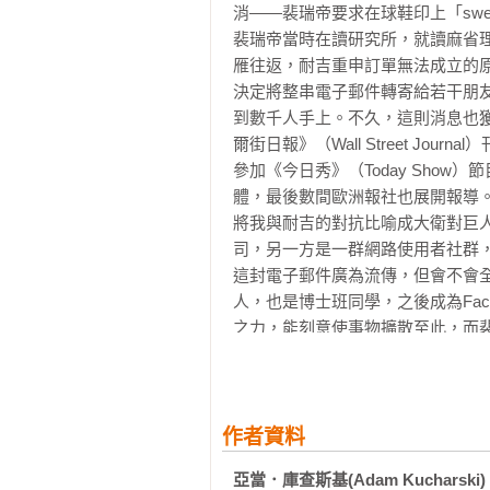
消——裴瑞帝要求在球鞋印上「swea
播的角度切入，你很難講清楚為何雷
裴瑞帝當時在讀研究所，就讀麻省理工
雁往返，耐吉重申訂單無法成立的
▎第三章　社會傳染「友」關係

決定將整串電子郵件轉寄給若干朋
社交互動不僅會促進社區傳播，還能
到數千人手上。不久，這則消息也獲得
間直線傳播。當3月份在墨西哥爆
爾街日報》（Wall Street J
家現身。究其原因，如果以地圖位
參加《今日秀》（Today Sho
播者是人，連接墨西哥和中國的主
體，最後數間歐洲報社也展開報導
乘客流量來定義距離，則此次流感
將我與耐吉的對抗比喻成大衛對巨
初羅斯和哈德森撰寫「事件發展論
司，另一方是一群網路使用者社群，手上
某人發生了這件事，並不會影響其
這封電子郵件廣為流傳，但會不會全是
紀初，研究人員開始質疑是否真是如
人，也是博士班同學，之後成為Fa
之力，能刻意使事物擴散至此，而
▎第四章　事情醞釀中

「Eyebeam」這家紐約的多媒
犯罪演算法的侷限超出人們的想像
（contagious media l
是電腦能確切知道未來會發生什麼
什麼維持擴散的熱度？

件本身。」二是從收集犯罪數據到
在接下來數年，裴瑞帝著手研究網
作者資料
分析和決策時的表現最佳，而無法
如何增加露出，內容求新求變則能
題往往出在是否能掌握正確數據。
亞當．庫查斯基(Adam Kucharski)
（reblog）功能，網友能藉此
的資訊。」第四個迷思或許最難以