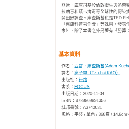
亞當．庫查司基於倫敦衛生與熱帶
能。想像一下：如果Twitter拿掉
的本質，就只是預測。要實際減少犯
拉病毒和茲卡病毒等全球性的傳染
瑞帝最終轉戰新聞界，幫助《赫芬頓郵報
開田野調查。庫查斯基也是TED Fe
海中揮之不去。最終，他向前東家E
「惠康科普著作獎」等殊榮，發表
有傳染力的擴散現象，運用他們對
▎第五章　病毒式瘋傳

家》，除了本書之外另著有《勝算
病毒式瘋傳的內容，並稱之為「BuzzF
2001年1月，裴瑞帝向耐吉（Ni
＊＊＊＊＊

吉以「使用不當俗稱」為由，通知
鄧肯・華茲發表小世界網絡的研究
是裴瑞帝將整串電子郵件轉寄給若
基本資料
愈感興味盎然，最後也擔任Buzz
事件躍上國際媒體。後來一家多媒
中的連接，但全球資訊網（world 
上內容展開網路實驗。接下來數年
作者：
亞當．庫查斯基(Adam Kuchar
全球資訊網的線上連結。過程中，他
量，標題兩極化如何增加露出，內
譯者：
高子璽（Tzu-hsi KAO）
當時，行銷界愈來愈關注「高影響
發」功能，這項概念日後成為社群網路
出版社：
行路
頭，原文「influencer」已
選項，Facebook移除「分享」按
書系：
FOCUS
的是名不見經傳的人，能引起一傳
出版日期：2020-11-04

料之外擁有緊密連結的民眾，藉此
▎第六章　如何宰制網際網路

ISBN：9789869891356

（Oprah Winfrey）這類名
美國哥倫比亞大學與法國國家研究院合
城邦書號：A3740031

大學，他表示：「行銷界的人會受
連結，其他使用者從未點選，但其
規格：平裝 / 單色 / 368頁 / 14.8cm×21cm 
等級的大效果。」

章。曾於Facebook擔任數據
影響力行銷的概念啟迪自心理學家史坦利‧
筋。他說：「那是相對容易產生的