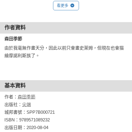
不知不覺中，竟然長出了狐耳（與狐尾）！？
看更多
「我想要摸起來毛茸茸的姊姊大人」

結果害我被魔王惡作劇……（臭魔王！）

作者資料
導致無法反抗本能的我，為了追求「油炸豆皮」，

森田季節
居然在魔王城內鬧得天翻地覆——！？

由於我毫無作畫天分，因此以前只會畫史萊姆，但現在也會描
還有與當初讓我轉生的女神大人重逢（感動！），

繪摩諾利斯族了。
在像是金字塔的遺跡內解讀夢幻古代文明喔！

卷尾同樣收錄別西卜的歡樂工作物語：

「持續當小公務員一千五百年，在魔王的力量下被迫擔任大
基本資料
臣」！
作者：
森田季節
出版社：
尖端
城邦書號：SPP7B000721

ISBN：9789571089232

出版日期：2020-08-04
