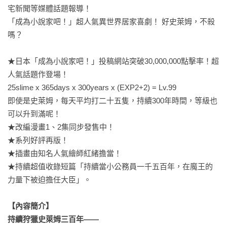
宅新聞等媒體話題報導！

「成為小說家吧！」超人氣異世界居家喜劇！ 好史萊姆，不殺
嗎？

★日本「成為小說家吧！」投稿網站突破30,000,000點擊率！超
人氣話題作登場！

25slime x 365days x 300years x (EXP2+2) = Lv.99

即使是史萊姆，每天平均打二十五隻，持續300年時間，等級也
可以升到滿呢！

★改編漫畫1、2集同步發售中！

★系列好評再版！

★插畫由知名人氣繪師紅緒擔當！

★持續超值收錄短篇「持續當小公務員一千五百年，在魔王的
力量下被迫擔任大臣」。

【內容簡介】

持續狩獵史萊姆三百年——
