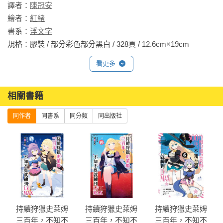
譯者：
陳冠安
繪者：
紅緒
書系：
浮文字
規格：膠裝 / 部分彩色部分黑白 / 328頁 / 12.6cm×19cm                
看更多
相關書籍
同作者
同書系
同分類
同出版社
持續狩獵史萊姆
持續狩獵史萊姆
持續狩獵史萊姆
三百年，不知不
三百年，不知不
三百年，不知不