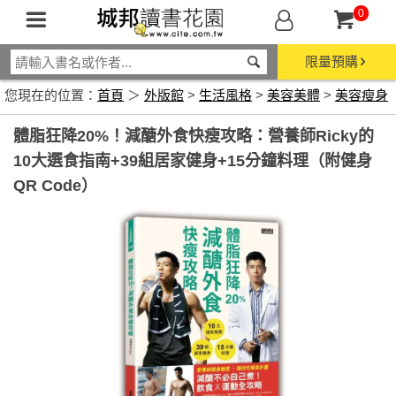
0
限量預購
您現在的位置：
首頁
＞
外版館
>
生活風格
>
美容美體
>
美容瘦身
體脂狂降20%！減醣外食快瘦攻略：營養師Ricky的
10大選食指南+39組居家健身+15分鐘料理（附健身
QR Code）