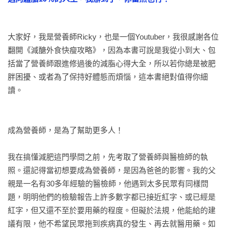
圈

【好評推薦】
（依姓氏筆畫排序）

坐著練核心，小腹不再來！

「Ricky以營養師專業背景提供大眾正確減脂觀念，透過他親身
椅上踩踏｜大腿夾紙｜椅子轉體｜椅上大鵬展翅｜站姿下腹訓
大家好，我是營養師Ricky，也是一個Youtuber，我很感謝各位
對比照與故事分享，證實他的方式絕對有效！」

練

翻開《減醣外食快瘦攻略》，因為本書可說是我從小到大、包
——人氣健身部落客 May Liu

不說不知道，辦公室瘦腿運動！

括當了營養師跟進修過後的減脂心得大全，所以若你總是被肥
股四頭伸展｜後抬腿｜靜止深蹲｜小腿提踵｜翹臀圈開腿

胖困擾、或者為了保持好體態而煩惱，這本書絕對值得你細
「胖是宿命！但瘦是一種選擇！

讀。

不要再編織謊言安慰胖子了，可以瘦下來的話沒人想要變胖！
PART 6 有效增肌！居家健身

我們活在以貌取人的社會，擁有高顏值似乎比擁有高學歷還來
用阻力，生成更強的肌肉！

的重要，因此，不論年齡、不論男女都在追求美的道路上努力
30分鐘鍛鍊上半身＋核心運動

成為營養師，是為了幫助更多人！

著，而美麗健康追根究柢其實就一個關鍵字～瘦！這本書從最
伏地挺身｜彈力帶夾胸｜側平舉｜彈力帶肩推｜彈力帶划船｜
基礎而且最重要的營養學觀念出發，先教你怎麼吃，接著再教
地板超人式｜仰臥捲腹｜腳踏車捲腹

我在搞懂減肥這門學問之前，先考取了營養師與醫檢師的執
你怎麼動！是一個非常有系統有計劃的工具書，透過Ricky超強
30分鐘鍛鍊下半身＋核心運動

照。還記得當初想要成為營養師，是因為爸爸的影響。我的父
的專業知識和經驗，陪伴著我們大家一起找回健美體態，期許
深蹲｜深蹲側抬腿｜青蛙肢臀推｜側跨步｜手伸直分腿蹲｜硬
親是一名有30多年經驗的醫檢師，他遇到太多民眾有同樣問
消滅地表上所有的小胖們～」

舉｜登山爬｜高平板點肩膀

題，明明他們的檢驗報告上許多數字都已接近紅字、或已經是
——時尚彩妝師 KAIBEAUTY 品牌創辦人 小凱老師

紅字，但又還不至於要用藥的程度。但礙於法規，他能給的建
PART 7 快速減脂，HIIT體態訓練超有效！

議有限，他不希望民眾拖到疾病真的發生、再去就醫用藥。如
「記得三年前開始健身的時候一直沒有效果⋯⋯朋友輾轉介紹
一週90分鐘，打造你的完美體態！
