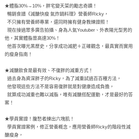
★體脂30%→10%，胖宅變天菜的勵志奇蹟！

  暢銷食譜《減醣快瘦 氣炸鍋料理》營養師Ricky，

  不只擁有營養師專業，還同時擁有健身教練證照！

  現在接過眾多廣告拍攝、身為人氣Youtuber、外表陽光型男的
他，其實體脂曾高達30%！

  他首次曝光黑歷史，分享成功減肥＋正確觀念，最真實而實用
的瘦身指南！

★減醣飲食是最有效、不復胖的減重方式！

  過去身為資深胖子的Ricky，為了減重試過百百種方法，

  他發現這些方法不是容易復胖就是對健康造成負擔，

  就算成功減重也難以減脂，唯有減醣搭配運動，才是最好的答
案！

★學員實證！腹愁者練出六塊肌！

  學員實證案例，修正營養概念，應用營養師Ricky的階段性減
醣瘦身，
