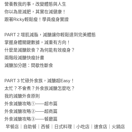
  依困難度分成無痛入門、進階燃脂、極限挑戰，陪你有效燃
營養教我的事，改變體態與人生

脂，提高瘦身效率！

你以為是減肥，其實在減健康！

  Bonus！運動前後吃對了，增肌減脂有方向！

跟著Ricky輕鬆瘦！學員瘦身實證

◎新手減醣好想問，營養師分享最常被問的11個QA！

PART 2 增肌減脂，減醣讓你輕鬆達到完美體態

  澱粉爆量怎麼辦？減醣可以喝防彈咖啡嗎？減醣瘦下來後會復
掌握身體關鍵數據，減重有方向！

胖嗎？

什麼是減醣飲食？為何能有效瘦身？

  增肌、減脂的週期安排？減肥可以吃零食嗎？斷食怎麼搭配運
兩階段減醣快瘦計畫

動？保健食品怎麼選？

減醣加分題：間歇性斷食

【本書特色】
PART 3 忙碌外食族，減醣超Easy！

①釐清錯誤觀念：搞懂NG在哪！原來這些減肥法是在減健康！

太忙？不會煮？外食族減醣怎麼吃？

②觀念快速學：說重點！學會減肥必知三大營養素＋食物六大
我的減醣外食原則

類，從此真正懂減肥！

外食減醣攻略①——超市篇

③觀念配應用：範例教學！身體數據BMR、TDEE化身減肥好
外食減醣攻略②——超商篇

幫手！

外食減醣攻略③——餐廳篇

④減醣有計畫：專門設計！兩階段減醣快瘦計畫，陪你無痛減
 早餐店｜自助餐｜西餐｜日式料理｜小吃店｜速食店｜火鍋店