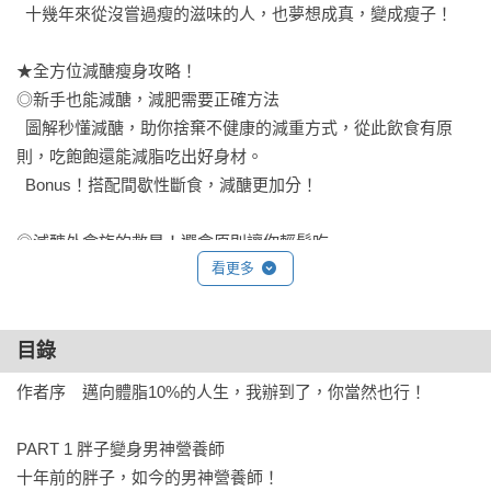
  十幾年來從沒嘗過瘦的滋味的人，也夢想成真，變成瘦子！

★全方位減醣瘦身攻略！

◎新手也能減醣，減肥需要正確方法

  圖解秒懂減醣，助你捨棄不健康的減重方式，從此飲食有原
則，吃飽飽還能減脂吃出好身材。

  Bonus！搭配間歇性斷食，減醣更加分！

◎減醣外食族的救星！選食原則讓你輕鬆吃

看更多
  提供超實用的減醣外食原則，10大選食指南攻略超市、超商、
中西日式、小吃、火鍋、燒烤等餐廳。

  Bonus！週末動手做，15道減醣料理+15分鐘上菜。

目錄
◎最適合減醣族的健瘦身運動（60分鐘影片）

作者序　邁向體脂10%的人生，我辦到了，你當然也行！

  親自示範39組健瘦身運動+5組跟做影片，詳盡圖解及影片
QRcode，

PART 1 胖子變身男神營養師

  在辦公室就能瘦手臂、練核心，居家健身、HIIT，

十年前的胖子，如今的男神營養師！
