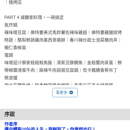
醣。

｜燒烤店

⑤減醣有原則：無私分享！營養師示範分享，減醣最實用的外
食原則！

PART 4 減醣家料理，一碗搞定

⑥攻略直接用：直接帶你吃！10類選食原則＋實戰攻略、實戰
氣炸鍋

菜單全收錄！

辣味噌豆腐｜佛特婁美式馬鈴薯佐辣味雞翅｜佛特婁雞腿排烤
⑦營養師專欄：專業分析！破解你減肥過程中最常有的迷思！

時蔬｜酪梨鮮蔬雞肉墨西哥捲餅｜春川辣炒起士泡菜豬肉丼｜
⑧減醣配運動：專門設計！最適合配減醣的輕健身、居家健
蝦仁香椒盅

身、HIIT！收錄超過60分鐘的分解動作＋跟做影片！

電鍋

⑨獨家收錄：減醣族必備3大營養克數比例表！

味噌茄汁藜麥菇菇鮭魚飯｜清蒸豆酥鯛魚｜金菇蟹肉蒸蛋｜鮮
檸椒鹽滑蛋牛肉｜麻辣牛肉蒟蒻豆腐鍋｜低卡楓糖香蕉布丁

【有感推薦】
（依姓氏筆畫排序）

微波爐

人氣健身部落客　 May Liu

起士花鯛魚燒｜奶香鮮蔬雞肉燉飯｜高蛋白巧克力磅蛋糕

健身＆料理部落客　 Michelle （Stay Fit with Mi ）

看更多
時尚彩妝師＆ KAIBEAUTY 品牌創辦人　 小凱老師

PART 5 輕健身，辦公室就是我的健身房

知名演員／歌手 　王晴

從今天開始，堅持就能減肥！

健身教練　 亞藍

序跋
5組手臂運動，告別掰掰袖！

知名演員 　謝承均

站姿二頭彎舉｜單臂三頭彎舉｜側平舉｜俯身屈臂伸｜手臂轉
作者序 

邁向體脂10％的人生，我辦到了，你當然也行！