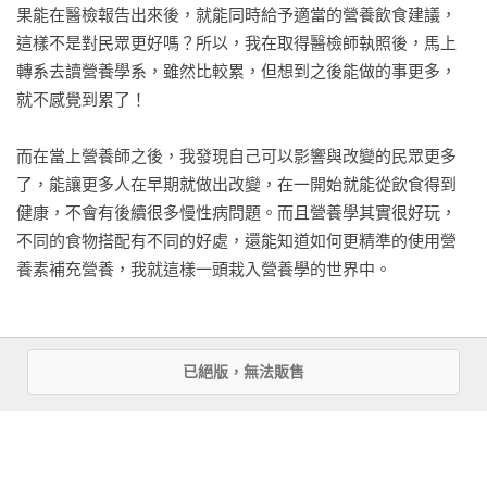
果能在醫檢報告出來後，就能同時給予適當的營養飲食建議，
營養師Ricky來幫忙。我很努力照他幫我算的份量和方法去吃，
組合1：無痛入門

這樣不是對民眾更好嗎？所以，我在取得醫檢師執照後，馬上
連三個月，每個月瘦2%體脂！然後終於到達我滿意的19%。真
組合2：進階燃脂

轉系去讀營養學系，雖然比較累，但想到之後能做的事更多，
的非常感謝他，教我這麼多關於飲食、健身的知識。

組合3：極限挑戰

就不感覺到累了！

這本書內容非常的全面，也非常實用！重點是很輕鬆就可以做
前後踩深蹲｜抬腿跑｜手爬式｜開合跳｜自重深蹲｜死蟲式｜
到！想從胖子變帥哥？真的一定要照著Ricky的方法一起好好的
平板撐｜簡式波比跳

而在當上營養師之後，我發現自己可以影響與改變的民眾更多
注意飲食和搭配運動！晴晴親身體驗過！才會推薦喔~這本買了
了，能讓更多人在早期就做出改變，在一開始就能從飲食得到
真的很值得！」

【營養師專欄】

健康，不會有後續很多慢性病問題。而且營養學其實很好玩，
——知名演員／歌手 王晴

‧運動、飲食，何者對減肥影響大？

不同的食物搭配有不同的好處，還能知道如何更精準的使用營
‧體重≠脂肪重量，肌肉量決定你的體態！

養素補充營養，我就這樣一頭栽入營養學的世界中。

「Ricky的新書從基本的入門飲食觀念、外食族如何聰明減醣吃
‧減重心理小技巧

法，和家中料理一碗搞定，他分享的內容淺顯易懂讓你能輕鬆
‧吃仙女餐當仙女？沒這麼容易！

做好飲食控制。擁有營養師和專業教練多重身份的他，這次也
‧減重停滯期，怎麼辦？

天性好問，所以成為營養師Youtuber！

在書中分享適合上班族的輕健身和新手入門的居家健身。綜合
‧為什麼減醣跟斷食這麼合？

已絕版，無法販售
起來，這是本健康增肌減脂的新手攻略，如果你不知道怎麼開
‧「請問這個食物能買嗎？」

回想當初在醫院實習時，我就是一個很愛提問的人，我提出的
始，那還不趕快好好讀起來，和Ricky一起邁向更好的自己
‧Costco、家樂福實際走訪採購

看更多
問題不是關於營養專業上的問題，而是對於醫院制度、或是
吧！」

‧Ricky實證――7日超商減醣挑戰-2.4kg

「為什麼不這樣做更好」的問題，得到的答案大部分是「因為
——健身教練 亞藍

‧運動前後怎麼吃？
