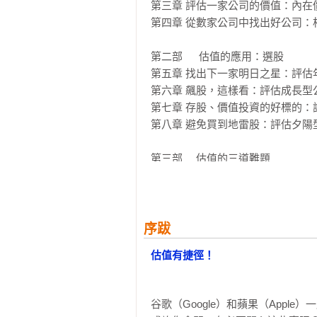
3.算出最佳進場股價。

第三章 評估一家公司的價值：內在價
第四章 從數家公司中找出好公司：
達摩德仁在書中以清楚、詳細的方
——内在價值估值法和相對價值估
第二部	 估值的應用：選股

為1% 的頂尖投資者吧！

第五章 找出下一家明日之星：評估
第六章 飆股，這樣看：評估成長型公
適合讀者群：

第七章 存股、價值投資的好標的：
1.想找出企業實際價值，真正選到
第八章 避免買到地雷股：評估夕陽型
2.想讓投資組合獲利提高、風險降
3.想知道別人提供的投資建議是否
第三部	估值的三道難題

第九章 難題1：評估「金融公司」

推薦人
第十章 難題2：評估「週期性和大宗
新世代的投資理財平台 StockFeel
第十一章 難題3：用「無形資產」為
跨國企業爭相指名的財報職業講師 林
序跋
智富專欄作家 股魚

結論 估值的十大守則
估值有捷徑！
專職投資人 陳喬泓

專業推薦
谷歌（Google）和蘋果（App
「提到估值，達摩德仁（Aswath 