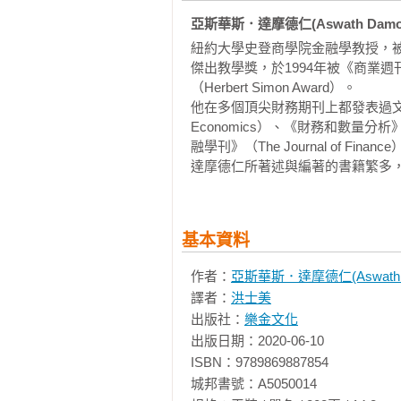
獎無數的頂尖教授，也是華爾街投資
亞斯華斯．達摩德仁(Aswath Damod
在第一次快速翻閱過程中，深耕學術
紐約大學史登商學院金融學教授，
局限」：

傑出教學獎，於1994年被《商業
1. 偏見難以避免

（Herbert Simon Award）。

2. 大多數的估值都會出錯

他在多個頂尖財務期刊上都發表過文章，包含《
3. 估值的方法太複雜反而無用

Economics）、《財務和數量分析》（The Jo
光看到這三句話，就知道作者真的
融學刊》（The Journal of Financ
師」！

達摩德仁所著述與編著的書籍繁多
這種悟透某一種知識後的高手心境
會財務報表分析後（某個學科），並
在您的「生活常識」與「行業專業
基本資料
維也有局限性，請各位在實務運用上
作者也很誠實的分享自己多年的學
作者：
亞斯華斯．達摩德仁(Aswath D
書充滿可讀性與實用性，於是，我連
譯者：
洪士美
除了有深厚的學術底蘊，作者更瞭解實務界
出版社：
樂金文化
（翻成大白話就是：大部分解，各
出版日期：2020-06-10

大部分解( 分拆成3 個不同的價值
ISBN：9789869887854

與分析，最後求得一個可能的估值
城邦書號：A5050014

等）可能的合理估值。
