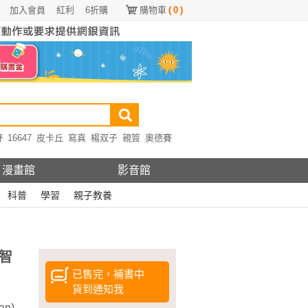
加入會員
紅利
6折購
購物車
(
0
)
野
16647
皮卡丘
寫真
楊双子
親簽
奧德賽
漫畫館
影音館
科普
學習
親子教養
智
已售完，補書中
貨到通知我
n)