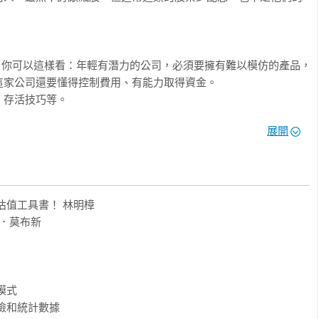
，你可以這樣看：年輕有潛力的公司，必須要擁有難以模仿的產品，
家公司還要懂得控制費用、有能力取得資金。

存活技巧等。

展開
成熟型的企業，你可以這樣看：

就必須在維持利潤率的同時擴大成長。

長上的表現）、永續的利潤率（需要有可維持的利潤率）、品質成
投資價值，需找有管理空間的公司。

值工具書！ 林明樟

現金流、預期成長率、和成長週期的長度）、財務結構鬆散（債
．莫布新

。

azon、Google這種具有潛力的好公司，賺取超額報酬。

式 

險和統計數據
