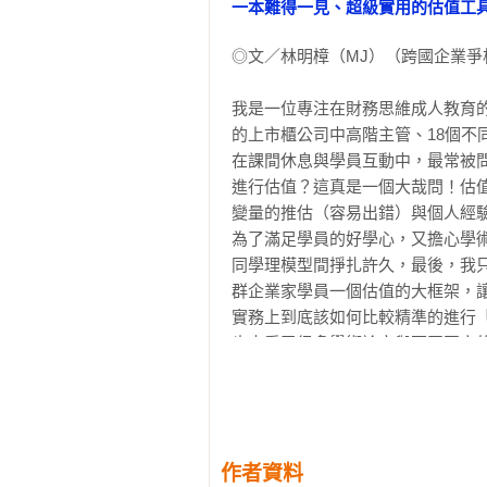
一本難得一見、超級實用的估值工
——麥可．莫布新（Michael J. Maub
並非所有人都有時間或意願評估公
暢銷書《魔球投資學》（More than Yo
◎文／林明樟（MJ）（跨國企業爭
具，如果你沒空學習整套估值的本事
「達摩德仁的《當代財經大師的估
我是一位專注在財務思維成人教育的
現在，就讓我們上路吧。
所有基礎概念——應有盡有。」

的上市櫃公司中高階主管、18個不
——亞南．桑德倫(Anant K. Sundara
在課間休息與學員互動中，最常被
達特茅斯大學塔克商學院教授

進行估值？這真是一個大哉問！估
變量的推估（容易出錯）與個人經驗(
「《當代財經大師的估值課》是一
為了滿足學員的好學心，又擔心學
不僅是新手的入門書，也可成為財務
同學理模型間掙扎許久，最後，我只用現金流
——帕布羅．費南德茲(Pablo Fernand
群企業家學員一個估值的大框架，讓
西班牙IESE商學院金融學教授

實務上到底該如何比較精準的進行
也查看了很多學術論文與不同國家
「達摩德仁這本輕鬆易讀的書為機
道：太過完美以至於不適用在真實世
「相對價值」分析的範疇中，他找
某日在一封臉書私訊，收到樂金文
估值中處理這些因素。」

大吃一驚：《當代財經大師的估值課
——沙農．普拉特(Shannon Pratt)

這會不會是我一直在找尋的估值工具
沙農・普拉特估值公司總裁暨執行長
作者資料
作者亞斯華斯．達摩德仁（Aswath