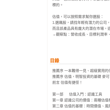
標的。

估值，可以按照需求幫你選股：

1.選飆股，請找年輕有潛力的公司
而且該產品具有龐大的潛在市場，這
→觀察點：營收成長、目標利潤率、
2.選存股標的，請找具有成長型或
(1)成長型的公司，想要持續成功，
→觀察點：營業利潤率（看擴大成
目錄
長等，另一個要點則是買入價格。

(2)成熟型的企業，要評估其是否有
推薦序 一本難得一見、超級實用的估
→觀察點：營運鬆散（現有資產的
推薦序 估值，明智投資的基礎 麥可
務、股權和融資）、經營團隊變動等
前言 估值有捷徑！

◎從這本書，你可以學會：

第一部	 估值入門：認識工具

1.找出Facebook、Apple、Am
第一章 認識公司的價值：兩種估值模
2.避免買到壁紙——夕陽型公司。

第二章 估值的基礎：時間價值、風