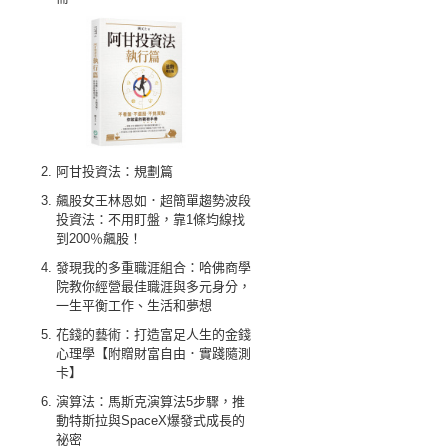
阿甘投資法：規劃篇
飆股女王林恩如．超簡單趨勢波段
投資法：不用盯盤，靠1條均線找
到200％飆股！
發現我的多重職涯組合：哈佛商學
院教你經營最佳職涯與多元身分，
一生平衡工作、生活和夢想
花錢的藝術：打造富足人生的金錢
心理學【附贈財富自由．實踐隨測
卡】
演算法：馬斯克演算法5步驟，推
動特斯拉與SpaceX爆發式成長的
祕密