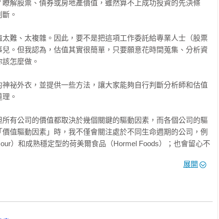
？瞭解股票、債券或房地產價值，雖然算不上成功投資的先決條
美國知名上市公司。對於想要學習如何評估公司價值的投資人來
斷。

作。」

el股感知識庫

值太難、太複雜。因此，要不是把這項工作委託給專業人士（股票
事兒。但我認為，估值其實很簡單，只要願意花時間蒐集、分析資
想進一步瞭解一家公司的價值如何評估；或您剛好是企業的負責
該怎麼做。

J五顆星真誠推薦給您！」

 林明樟（MJ）

的神祕外衣，並提供一些方法，讓大家能夠自行判斷分析師和估值
理。

情，那肯定是估價，古語曰：『多算勝、少算不勝，而況無算
已經先贏了大半勝率，不估價的投資與自殺無異。」

但所有公司的價值都取決於幾個關鍵的驅動因素，而各個公司的驅
「價值驅動因素」時，我不僅會關注處於不同生命週期的公司，例
mour）和成熟穩定型的荷美爾食品（Hormel Foods）；也會留心不
一直是投資能否成功的重要關鍵之一，本書將由淺入深完整告訴你
（Exxon Mobil）、提供金融服務的富國銀行（Wells 
為價值型投資人的你必讀之經典。」

展開
gen），這些公司都是研究重點。

家企業的價值驅動因素，就能找到「具有價值的交易」—也就是具
家在看完這本書之後，都能有能力評估自己感興趣的公司，並因此
棒的估值專家...《當代財經大師的估值課》雖然輕薄，卻擲地有