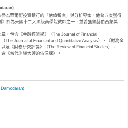
銀行業界的「估值大師」。

aran)
界的達摩德仁，居然在本書前20 頁就特別說明了「估值的幾個
被譽為華爾街投資銀行的「估值智庫」與分析專家。他曾五度獲得
週刊》評為美國十二大頂級商學院教師之一，並曾獲頒赫伯西蒙獎
金融經濟學》（The Journal of Financial 
urnal of Financial and Quantitative Analysis）、《財務金
是一位大師級人物，難怪會被華爾街的職業人士封為「估值大
e）以及《財務研究評論》（The Review of Financial Studies）。

，含《當代財經大師的估值課》。
，就像我在課堂上一直與高階主管或企業家分享的觀念一樣：學
不會讓您成為滿分的高手，最多只有60 分，缺少的40 分，就藏
知識」之中。因為每個學科都有自己的觀點局限性，我的財務思
，千萬不可照單全收。

術研究成果與實務經驗，同時告訴大家估值可能的偏誤，讓這本
amodaran)
續花了三個晚上，連夜讀完，MJ 真心推薦：這真是一本好書。

的需求與痛點，所以採用「Divide and Conquer」手法
個擊破），依照不同的產業生命週期或企業發展階段，教您如何
驅動因素)，然後針對每個價值驅動因素( 各個擊破) 進行數據的收集
，讓您快速瞭解不同公司（新創型、成長型、成熟型、夕陽型