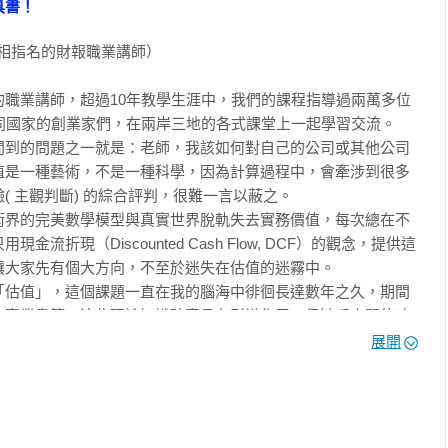
具書！
oussin）

司的價值，但倘若你想嘗試，這本書會替你準備好所需的一切工
u Know）和《成功與運氣》（The Success Equation）作者 

相指名的財報職業講師）

，它則能為你提供捷徑。

值課》以嚴謹、清晰、尖銳和機智的筆法，涵蓋了構成企業估值的
職業講師，超過10年教學生涯中，我們的課程指導過兩萬多位
同國家的創業家們，在兩岸三地的各式課堂上一起學習交流。

m)

問到的問題之一就是：老師，我該如何對自己的公司或其他公司
值是一種藝術，不是一種科學，因為計算過程中，會牽涉到很多
 主觀判斷) 的綜合評判，很難一言以蔽之。

本我會推薦給學生和朋友的好書。本書成功的結合了理論與實務，
術界的完美數學模型與真實世界脫軌失去實務價值，每次總在不
專家的專業藏書。不要猶豫，馬上入手。」

折現（Discounted Cash Flow, DCF）的觀念，提供這
ez)

大家先有個大方向，不至於迷失在估值的迷霧中。

「估值」，這個課題一直在我的腦海中徘徊長達數年之久，期間
的專業書籍，這些理論知識確實具有引導作用，但缺乏人間的味
構投資人和經驗老道的散戶提供了珍貴洞見。在「內在價值」和
界的各種企業中。

展開
出了不同類別股票的「價值驅動因素」，也闡述該如何在各類別的
化總編輯傳來的邀約，能不能幫一本新書寫推薦序？看到書名我
》。

書！？

 
 Damodaran）學術與實務雙修，是紐約大學史登商學院金融學獲