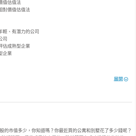
值估值法

相對價值估值法

式解釋估值的精髓，還提供兩種廣為流行卻又大異其趣的估值方法
值法，讓讀者大幅提高找到被低估股票的機率。學會估值技巧，成
年輕、有潛力的公司

司

評估成熟型企業

一家會賺錢的公司的投資人。

企業

低，且不再擔心受怕的投資人。

具有參考價值，不再被牽著鼻子走的散戶。

展開
商品公司」

股感知識庫

公司估值

明樟（MJ)

le）一股的市值多少，你知道嗎？你最近買的公寓和別墅花了多少錢呢？
Damodaran）絕對是第一把交椅。在這本書當中，他從企業生命週期