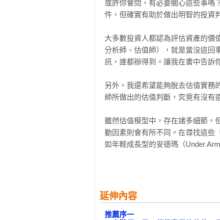
或許你會問，有必要關心這些事嗎
的角度出發，剖析眾人耳熟能詳的
件，但確實有助於做出明智的投資判
說，這本書絕對是不可多得的經典之
——新世代的投資理財平台 StockFe
大多數投資人都認為評估資產的價
分析師、估值師），就是當沒這回
「如果您已具備基礎的財務思維，
訊，誰都辦得到。讓我在書中告訴你
人、財務主管，這本實用的好書，M
——跨國企業爭相指名的財報職業講師
另外，我還希望能夠脫去估值實務
師所做出的估值判斷，究竟有沒有道
「若問投資前必定要做好的一件事
乎。』估價做得好，在買進那一刻就
雖然估值模型中，存在諸多細節，
——智富專欄作家 股魚

動因素則會有所不同。在尋找這些
如年輕成長型的安德瑪（Under Ar
「如何精準評估一家公司的價值，
同產業別的公司，從石油公司的埃克森美孚
如何計算企業的真實價值，是想要成
Fargo）到製藥產業安進製藥（Am
——專職投資人 陳喬泓

這樣做有一個好處，一旦你瞭解某
各界讚譽
延伸內容
有投資價值的划算股票。我希望大
「毫無疑問，達摩德仁是我心目中最
推薦序一

成為更專業、更成功的投資人。

聲。」
