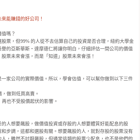
未來能賺錢的好公司！
值嗎？

股票，但99% 的人從不去估算自己的投資是否合理，紐約大學金
美譽的亞斯華斯‧達摩德仁將讓你明白，仔細評估一間公司的價值
股票未來會漲，而是「知道」股票未來會漲！ 

是一家公司的實際價值。所以，學會估值，可以幫你做到以下三件
價，做到低買高賣。

，再也不受股價起伏的影響。

差的人想要飆股，做價值投資或存股的人想要體質好能配息的股
程和步調，這都和選股有關。想要飆股的人，就對存股的股票沒有
的人，雖然不討厭飆股，但通常這類的股票少配息，也不是他們的