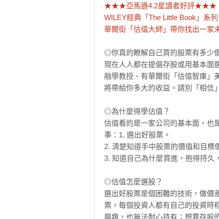
★★★亞馬遜4.2星讀者好評★★★

WILEY經典「The Little Book」系列

華爾街「估值大師」帶你找出一家
◎你真的瞭解自己買的股票有多少價
現在人人都在提倡存股或用基本面選
融學教授、有華爾街「估值智庫」
將帶給你多大的收益。請別「相信」
◎為什麼得學估值？

估值看的是一家公司的基本面，也
事：1. 選出好股票。

2. 清楚知道手中股票的價值和目標
3. 知道自己為什麼買進，抱得持久
◎估值怎麼選股？

選出好股票是個困難的技術，做價
票，每個投資人都有自己的投資時
興趣，也無法耐心持有；想要存股