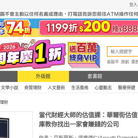
登入
吳毅平
原創
東
原創
Rewire
外版館
套書館
文學小說
商管理財
人文藝術
生活風格
心靈勵志
醫療保健
理財
當代財經大師的估值課：華爾街估值
庫教你找出一家會賺錢的公司
作者：
亞斯華斯．達摩德仁(Aswath Damodara