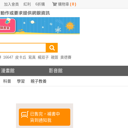
加入會員
紅利
6折購
購物車
(
0
)
野
16647
皮卡丘
寫真
楊双子
親簽
奧德賽
漫畫館
影音館
科普
學習
親子教養
已售完，補書中
貨到通知我