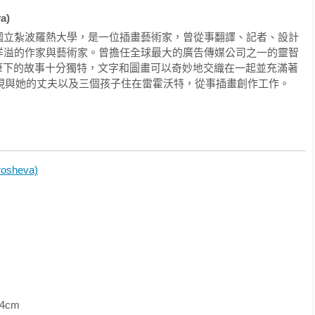
這裡一千年發生一次的地震，肇因於格雷姆普在夢裡哈哈大笑，因
a)
扭舞的樣子。請原諒我褻瀆神靈，但事實並非如此。一切只因
國立紮波羅熱大學，是一位插畫藝術家，曾從事翻譯、記者、設計
，就不再相信童話、魔法、仙女和小精靈了，換句話說，就是不再
洋溢的作家與藝術家。曾擔任全球最大的廣告傳媒公司之一的靈智
監。她筆下的故事十分獨特，文字和圖畫可以奇妙地交織在一起並充滿著
覺醒來，變成聰明的成年人時，我們的星球就變得黯淡、大地不斷
，現與她的丈夫以及三個孩子住在雷霍沃特，從事插畫創作工作。
成的飛龍把我們的瑪爾王國帶到另一個孩子身邊為止。



版本很有名。

sheva)
泥土或黏土捏塑出來的，然後把他們當做自己魔法事務的助手來使
寫著各項任務的紙條。對巫師來說，這是每天的例行工作，在人類
把人派去「石頭森林」之前，巫師會在他身上綁一根繩索，好讓人
卻從來不知道紙條上寫了什麼，但這不代表他沒去執行巫師的任
如果被製造出來的人是瑕疵品，沒能力完成紙條上的任務，巫師會
就會在人類世界裡死去。有些人看得到這一切，所以經常描繪從雲
。

             
石頭巨怪，也會受到巫師紙條的控制。仙女的迷信傳說認為，每當