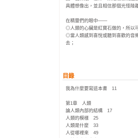
具體想像出，並且相信那個光怪陸離
在精靈們的眼中——

◎人類的心臟是紅寶石做的，所以可
◎當人類感到喜悅或聽到喜歡的音
去；

◎人類會花費很長的時間看著發出閃
◎絕大多數的人類一生都被擁有魔法
◎人類發明各種可以坐在肚子裡被
吃灰塵工具等等……。

目錄
被精靈們視為珍寶的樹葉和石頭，
生活與種種的一切，都帶給我們莫
我為什麼要寫這本書　11

為正常、但卻令我們感到千奇百怪與
你是否也有興趣聽一聽，我們在人類
第1章　人類

論人類內部的結構　17

這是一部以精靈視角觀察人類的記述
人類的模樣　25

但人類世界中也有一位奇妙的女子，
人類是什麼　33

究竟，誰才是那個用蜂蠟和黏土捏塑
人從哪裡來　49
