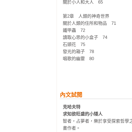
關於小人和大人　65

本書「真正」的作者，是才華洋溢
蜂蠟和黏土創造了人類，斯薇塔．
第2章　人類的神奇世界

構築出一個精靈與人類相遇的奇境。
關於人類的住所和物品　71

作者將人們對於經典童話故事的印
鐵甲蟲　72

童語的描述背後，其實埋藏著作者
讀取心思的小盒子　74

世界的魔法鏡，透過這面鏡子，作
石頭花　75

關於人們隱而未顯、值得省思的真理
發光的箱子　78

唱歌的幽靈　80

所以，這不只是一本寫給兒童看的奇
更是獻給每一位不想長大，與自認為
第3章　人類的風俗習慣

關於宗教　85

【本書特色】
完全顛倒的世界　89

◆本書2014年在俄羅斯甫出版，
關於人類的某些信仰　95

內文試閱
亞、阿爾巴尼亞等多國語言；201
神祕的巫師畫像　103

◆將人類世界的現實與精靈世界的幻
克哈夫特

宗教儀式與習俗　107

◆它既不是童話故事，也不是兒童
求知欲旺盛的小矮人
音樂　123

成長與啟人省思的成人讀物。

智者，占夢者，樂於享受探索哲學
關於人類的工作　129

◆作者以水彩、壓克力、針筆等繪
書作者。

舞蹈　133
