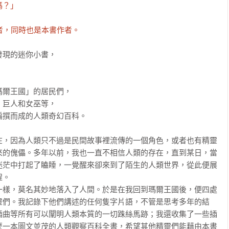
？」

者，同時也是本書作者。
現的迷你小書，

爾王國」的居民們，

巨人和女巫等，

撰而成的人類奇幻百科。

在，因為人類只不過是民間故事裡流傳的一個角色，或者也有精靈
來的傀儡。多年以前，我也一直不相信人類的存在，直到某日，當
迷茫中打起了瞌睡，一覺醒來卻來到了陌生的人類世界，從此便展
。

一樣，莫名其妙地落入了人間。於是在我回到瑪爾王國後，便四處
靈們。我記錄下他們講述的任何隻字片語，不管是思考多年的結
插曲等所有可以闡明人類本質的一切跦絲馬跡；我還收集了一些插
麼一本圖文並茂的人類觀察百科全書，希望其他精靈們能藉由本書