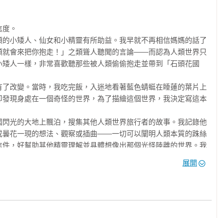
遠又現代、既樸實又華美的超現實感受。

形象、化為奇特的花體字，帶給讀者獨樹一幟的閱讀趣味。

度。

煩的小矮人、仙女和小精靈有所助益。我早就不再相信媽媽的話了
者）
類就會來把你抱走！」之類聳人聽聞的言論——而認為人類世界只
小矮人一樣，非常喜歡聽那些被人類偷偷抱走並帶到「石頭花國
有了改變。當時，我吃完飯，入迷地看著藍色蜻蜓在睡蓮的葉片上
卻發現身處在一個奇怪的世界，為了描繪這個世界，我決定寫這本
國閃光的大地上飄泊，搜集其他人類世界旅行者的故事。我記錄他
3

或曇花一現的想法、觀察或插曲——一切可以闡明人類本質的跦絲
7

信件，好幫助其他精靈理解並具體想像出那個光怪陸離的世界。我
人類世界這件事有好多種說法，比如說這一切都是我做的夢、我的
展開
得糊塗的毒蘑菇放進我的煙斗！或者說，我收集的所有資料都是像
因為我們平凡的世界缺乏奇蹟！

本也是這樣的人。再者，關於人類生活的故事是那樣地稀奇古怪，
相信如此荒謬、不可思議又不尋常的世界真的存在。

存在的，但這些證據都太過於顯而易見，以致於都被忽略，就像那