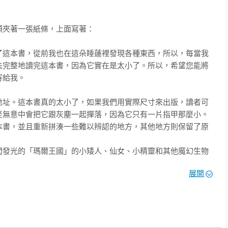
謀用玫瑰與刺來裝飾螢火蟲的新聞，大家總是當成耳邊風聽聽就過
夾著一張紙條，上面寫著：

前往人類世界的通道並非總是開啟的，不然馬上就能讓那些目光短
還認為人類只是古老傳說中的角色而已。

了這本書，從前我也在這朵睡蓮裡發現各種東西，所以，每當我
方式各不相同。當時，一邊看著蜻蜓姑娘玩耍而進入夢鄉的我，在
法完整地讀完這本書，因為它實在是太小了。所以，希望您能將
前那道門並不是我家大門。我把門稍微打開，沒看見家裡那道貼有
給我。

做成的傢俱，更沒看到我心愛的書櫃：裡面有我珍藏的貝殼，以及
好相反，我來到了一個巨大的空間，裡面有一大堆莫名其妙的東
地址。這本書真的太小了，如果我們用實際尺寸來出版，讀者可
公寓」。

至無意中會把它跟灰塵一起撣落，因為它只有一片指甲那麼小。
並發現了一件令人吃驚的事：我們的世界完全不在愛開玩笑的格雷
本書，並且重新拼湊一些難以辨認的地方，其他地方則保留了原
是他拿心愛的索福尼茲巴女神的鈕扣換來的。是的，我們整個瑪爾
滿佈蜘蛛網的城堡，這些都只存在於一個四歲小男孩的小拇指和無
閃發光的「瑪爾王國」的小矮人、仙女、小精靈和其他魔幻生物
公寓裡！

相信人類的存在，但偶爾還是會有一些精靈會以各種神奇的方式
一些微不足道的物品之間。「小精靈王國」就在牆上的釘孔裡，用
展開
就成了本書作者，書中收錄他們對人類生活的各種觀察和描述，
王國」是在一個抽屜裡；而那個五光十色的「魔法書王國」則是在
至是荒唐可笑的地方。當然，內容本身的不完整與不合邏輯，皆
發生在他們眼前的事物，或者是他們感興趣的東西。

間和人類的時間並不同。我們的一瞬間對人類來說是許多年。在我
字的原貌。本書充滿了精靈族對人類本質的迷惘與不解，最珍貴
一會兒的工夫，人類世界就可能更迭了幾代和幾個世紀，連地形都
對我們已司空見慣的東西所抱持的驚奇目光。