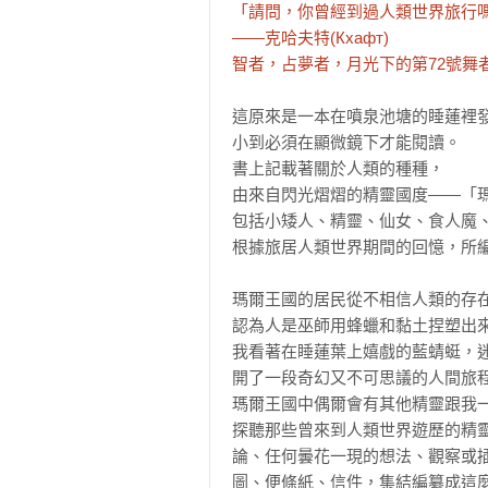
「請問，你曾經到過人類世界旅行嗎
——克哈夫特(Кхафт)

智者，占夢者，月光下的第72號舞
這原來是一本在噴泉池塘的睡蓮裡發
小到必須在顯微鏡下才能閱讀。

書上記載著關於人類的種種，

由來自閃光熠熠的精靈國度——「瑪
包括小矮人、精靈、仙女、食人魔、
根據旅居人類世界期間的回憶，所編
瑪爾王國的居民從不相信人類的存
認為人是巫師用蜂蠟和黏土捏塑出
我看著在睡蓮葉上嬉戲的藍蜻蜓，
開了一段奇幻又不可思議的人間旅程
瑪爾王國中偶爾會有其他精靈跟我
探聽那些曾來到人類世界遊歷的精
論、任何曇花一現的想法、觀察或
圖、便條紙、信件，集結編纂成這