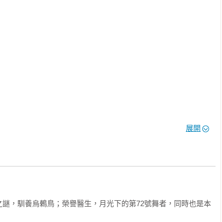
的俄國藝術家與作家——斯薇塔．多羅謝娃。一如精靈認為巫師用
多羅謝娃也以她以充滿哲學意境的文字與瑰麗魔幻的插圖，為我們


象，在本書中賦予令人耳目一新的諷刺轉變。看似新奇無害、童言
審視現今人類社會中諸多矛盾和荒謬行為的批判。本書就像是精靈
者將引導讀者進入一個充滿幻想和寓言的世界，並巧妙揭示了許多
。

幻繪本，

已經長大的成人的寓言故事。

展開
半年即銷售破萬冊，現已授權美國、日本、中國、阿拉伯、羅馬尼
6年被提名俄羅斯全國暢銷書獎，美國亞馬遜一致五星讚譽。

想穿插交織，是一部極具想像力與獨特魅力的俄國原創圖文書。

讀物；正確地說，它是一本極具童心與藝術性，同時亦可陪伴兒童
之謎，馴養烏鶇鳥；榮譽醫生，月光下的第72號舞者，同時也是本
畫媒材，將色彩繽紛的渲染彩畫與中世紀植物圖、復古風格的線稿