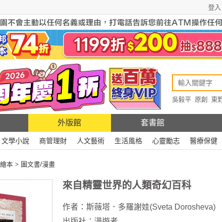
登入
吳毅平
原創
東
原創
Rewire
外版館
套書館
文學小說
商管理財
人文藝術
生活風格
心靈勵志
醫療保健
繪本
>
圖文書/漫畫
來自精靈世界的人類奇幻百科
作者：
斯薇塔．多羅謝娃(Sveta Dorosheva)
出版社：
漫遊者