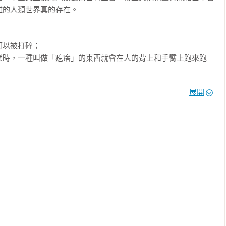
的人類世界真的存在。

以被打碎；

樂時，一種叫做「疙瘩」的東西就會在人的背上和手臂上跑來跑
光的各種箱子或盒子；

展開
的巫師畫像所奴役；

載著到處奔跑的鐵甲蟲，與有著長鼻子、被人在家裡拖著到處走的
到了人類世界卻成了最不起眼的垃圾——所有人類早就習以為常的
大的衝擊。因此我在書中鉅細靡遺地紀錄下，許許多多在人類自以
不解的事。

世界中所經歷的故事？

百科，

小心翼翼地觀察著這些意外落入人間的精靈。

傀儡的巫師？ 
