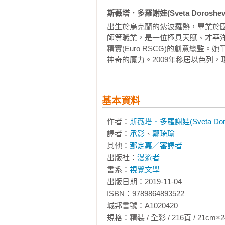
改變了。《夢境之書》中說，我們
斯薇塔．多羅謝娃(Sveta Doroshev
為他夢見索福尼茲巴女神跳烏龜扭
為……換了一批孩子。

出生於烏克蘭的紮波羅熱，畢業於
事情是這樣的，人類的小孩一長大
師等職業，是一位極具天賦、才華
精實(Euro RSCG)的創意總
相信我們。在某天清晨，當小孩一
神奇的魔力。2009年移居以色列
搖動，直到由孩子呼出的氣息編織而
◆人從哪裡來

凡圖弗爾‧巴察列利的綜合調查研究
基本資料
關於人類起源這個主題有幾個經典的
作者：
斯薇塔．多羅謝娃(Sveta Doro
樹洞精靈相信，人是巫師用蜂蠟、
譯者：
承影
、
鄭琦瑜
喚。巫師在每個人的嘴裡放了一張
其他：
鄢定嘉／審譯者
世界則被叫作「生命的意義」。在
出版社：
漫遊者
在完成指令後回得來。

書系：
視覺文學
人可以在人類世界裡生活一輩子，
出版日期：2019-11-04

務，他可能只是不了解任務為何。
ISBN：9789864893522

剪斷一端繫在那人家裡的繩索，他
城邦書號：A1020420

中伸出一隻正在剪斷繩索的神祕之手
規格：精裝 / 全彩 / 216頁 / 21cm×24cm   
山妖則相信，人是從墳墓裡復活的