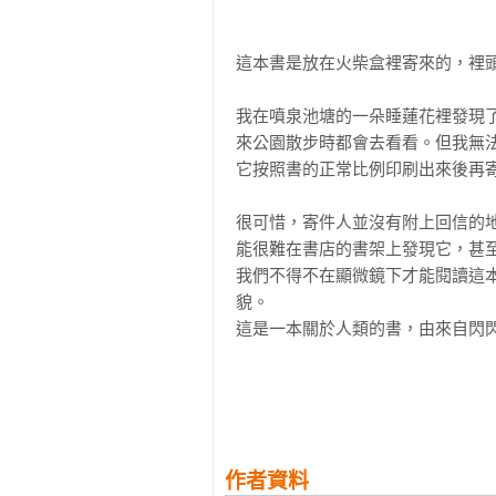
些關於草莓箭毒蛙邪教，或者誰密
去了。

這本書是放在火柴盒裡寄來的，裡頭
很不幸——但又或許是幸運的——
淺、吹毛求疵的人信服，而他們至今
我在噴泉池塘的一朵睡蓮花裡發現
每個「幸運兒」落入石頭花國度的
來公園散步時都會去看看。但我無
醒來後就直接回家，卻突然發現面
它按照書的正常比例印刷出來後再寄
蝴蝶翅膀的牆，也沒找到用烏鶇蛋
水精靈溫蒂娜的音樂錄音。一切正
很可惜，寄件人並沒有附上回信的
西。後來我才知道，這個地方叫做「
能很難在書店的書架上發現它，甚
我在人類世界度過了三個人類年，
我們不得不在顯微鏡下才能閱讀這
姆普神的鈴鐺裡——這個鈴鐺據說
貌。

王國閃閃發光的大地、空中寶塔、
這是一本關於人類的書，由來自閃
名指之間，而這個小男孩就住在這間
所撰寫。這個瑪爾王國的居民並不
我們最廣袤的國土居然散落在人類
落入人類世界，這些意外的旅行者
一幅畫覆蓋著；陰鬱的「樹洞精靈
其中有許多不精確、荒謬、直白甚
珍珠耳環裡。

肇因於這些不尋常的作者描述了恰好
就像我之前說過的一樣，我們的時
儘管如此，我們還是保留了這些文
們的世界裡，蒲公英的一片絨毛飛
作者資料
的並不是內容有多可信，而是他們