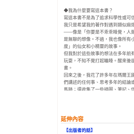
畫與手稿交替呈現，為讀者帶來既久
關於隱形的帽子　141

◆作者將書中的許多文字都融合精靈
◆我為什麼要寫這本書？

人為什麼要哭和笑　145

寫這本書不是為了追求科學性或可信
【推薦】
我只是希望我的著作對遇到類似麻
第4章　人類的語言

Via Fang（Via的動物祕密生活 作
——像是「你要是不乖乖睡覺，人
白日夢　157

是無聊的想像。不過，我也像所有
特盧馬奇　158

度」的仙女和小精靈的故事。

戀人的語言　163

但我對於這些故事的想法在多年前
衣服的語言　166

玩耍，不知不覺打起瞌睡。醒來後
書。

第5章　人類世界與瑪爾王國的聯繫

回來之後，我花了許多年在瑪爾王
關於薇羅尼卡的頭髮、白象和霧　18
們講述的任何事、思考多年的結論
莉欽尼婭被偷的亞麻布畫的祕密　18
馬跡；還收集了一些插圖、筆記、
夜　197

知道，我們這裡的精靈對於我到過
幻覺，因為皮克西妖精把會令人變
結語　212

我一樣失落和瘋狂的幻想家的夢話，
注釋與致謝　215
我明白這是對我的挖苦，因為我原
延伸內容
以至於平凡的小精靈或者仙女都很難
【出版者的話】
我有許多證據可以證明人類是真實