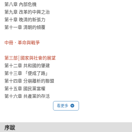
第八章 內部危機

第九章 改革的中興之治

第十章 晚清的新張力

第十一章 清朝的傾覆

中冊．革命與戰爭

第三部│國家與社會的展望
第十二章 共和國的肇建

第十三章 「便成了路」

第十四章 分崩離析的聯盟

第十五章 國民黨當權

第十六章 共產黨的存活

看更多
第四部│戰爭與革命
第十七章 第二次世界大戰

第十八章 國民黨的崩解

序跋