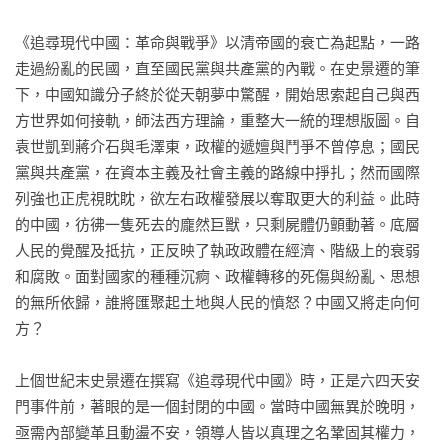
《追尋現代中國：革命與戰爭》以清帝國的衰亡為起點，一路
走過紛亂的民國，直至國民黨與共產黨的內戰。在史景遷的筆
下，中國知識分子終於從天朝夢中驚醒，開始思索起自己與西
方世界如何接軌，師法西方理論，重整大一統的理想版圖。自
袁世凱到蔣介石與毛澤東，政權的遞嬗與鬥爭不曾停息；國民
黨與共產黨，在資本主義及社會主義的路線中掙扎；然而國際
列強也正虎視眈眈，欲左右政權發展以奪取更大的利益。此時
的中國，彷彿一隻死去的龐然巨獸，只剩屍體仍顫動著。底層
人民的覺醒及抵抗，正反映了執政政體在經濟、階級上的衰弱
和腐敗。面對國家的種種沉痾、政權轉移的死傷與紛亂、思想
的無所依歸，誰將匯聚起土地與人民的憤怒？中國又將走向何
方？

上個世紀末史景遷在撰寫《追尋現代中國》時，正是六四天安
門事件前，著眼的是一個封閉的中國。當時中國無異於晚明，
亟需內部變革且動盪不安，領導人皆以真理之名鞏固其權力，