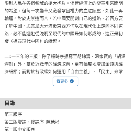
限制人民在各個領域的遠大抱負。儘管經濟上的變革引來開明
的希望，但每一次變革又激發鞏固權力的血腥鎮壓，如此一再
輪迴。對於史景遷而言，若中國要開創自己的道路、若西方要
了解中國，尤其是大分流後東西方何以在現代化上走向不同道
路，必不能迴避從晚明至現代的中國是如何形成的，這正是初
版《追尋現代中國》的緣起。

二○一三年的三版，除了將時序擴寫至胡錦濤、溫家寶的「胡溫
體制」外，基於近幾年的經濟取向，更有幅度地增加金錢與經
濟細節；而對於各政權如何運用「自由主義」、「民主」來鞏
固權力，在三版裡也未曾絕跡。回顧《追尋現代中國》，讀者
看更多
會發現本書不僅是西方了解中國近現代史的入門經典，亦補足
了立場鮮明、資訊不對等的兩岸史書的中立缺憾。
目錄
第三版序

第三版增譯、修譯序  陳榮彬

第二版中文版序
