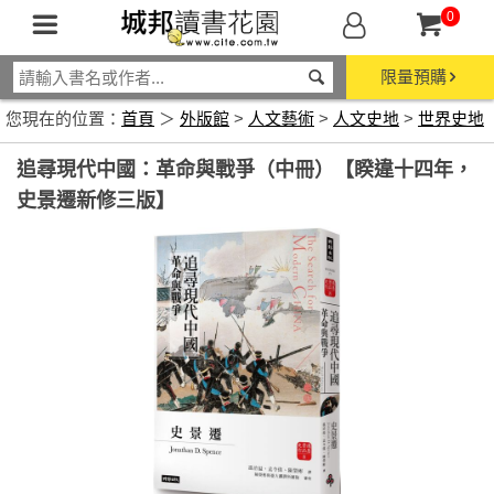
0
限量預購
您現在的位置：
首頁
＞
外版館
>
人文藝術
>
人文史地
>
世界史地
追尋現代中國：革命與戰爭（中冊）【睽違十四年，
史景遷新修三版】