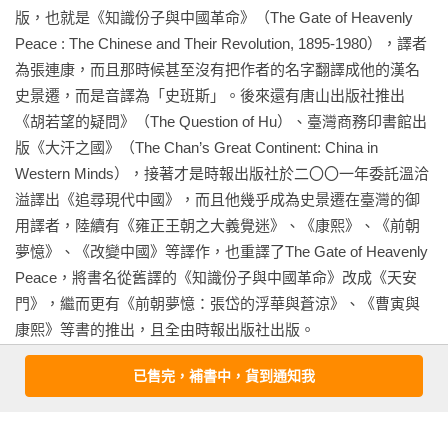
版，也就是《知識份子與中國革命》（The Gate of Heavenly 
Peace : The Chinese and Their Revolution, 1895-1980），譯者
為張連康，而且那時候甚至沒有把作者的名字翻譯成他的漢名
史景遷，而是音譯為「史班斯」。後來還有唐山出版社推出
《胡若望的疑問》（The Question of Hu）、臺灣商務印書館出
版《大汗之國》（The Chan’s Great Continent: China in 
Western Minds），接著才是時報出版社於二〇〇一年委託溫洽
溢譯出《追尋現代中國》，而且他幾乎成為史景遷在臺灣的御
用譯者，陸續有《雍正王朝之大義覺迷》、《康熙》、《前朝
夢憶》、《改變中國》等譯作，也重譯了The Gate of Heavenly 
Peace，將書名從舊譯的《知識份子與中國革命》改成《天安
門》，繼而更有《前朝夢憶：張岱的浮華與蒼涼》、《曹寅與
康熙》等書的推出，且全由時報出版社出版。

已售完，補書中，貨到通知我
《追尋現代中國》是史景遷於一九九〇年推出的代表作，後來
又於一九九九、二〇一二分別推出二版與三版，而二版就是溫
洽溢舊譯所根據的文本。史景遷在三版的序言中言明，三版
看更多