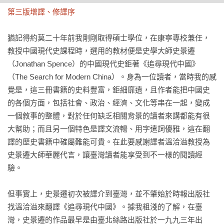
第三版增譯、修譯序
下冊．從共產主義到市場經濟
猶記得約莫二十年前我剛剛取得碩士學位，在康寧專校兼任，
第十九章 人民共和國的締造

教授中國現代史課程時，選用的教材便是史學大師史景遷
第二十章 籌謀新社會

（Jonathan Spence）的中國現代史鉅著《追尋現代中國》
第二十一章 深化革命

（The Search for Modern China）。身為一位讀者，當時我的感
第二十二章 文化大革命

覺是，這三冊書籍的史料豐富，鉅細靡遺，且作者能把中國史
的各個方面，包括社會、政治、經濟、文化等串在一起，變成
第五部│生活在人間
一個敘事的整體，對於任何缺乏相關背景的讀者來講都能有很
第二十三章 重啟門戶

大幫助；而且另一個特色是譯文流暢、用字遣詞優雅，這在翻
第二十四章 再定義革命

譯的歷史書籍中確屬難能可貴。在此要感謝譯者溫洽溢教授為
第二十五章 權力圈層

史景遷大師華麗代言，讓臺灣讀者能享受到不一樣的閱讀經
第二十六章 探索界限

驗。

第二十七章 世紀末

第二十八章 突破？
但事實上，史景遷初次被譯介到臺灣，並不肇始於時報出版社
找溫洽溢來翻譯《追尋現代中國》。據我粗淺的了解，在臺
灣，史景遷的作品最早是由臺北絲路出版社於一九九三年出