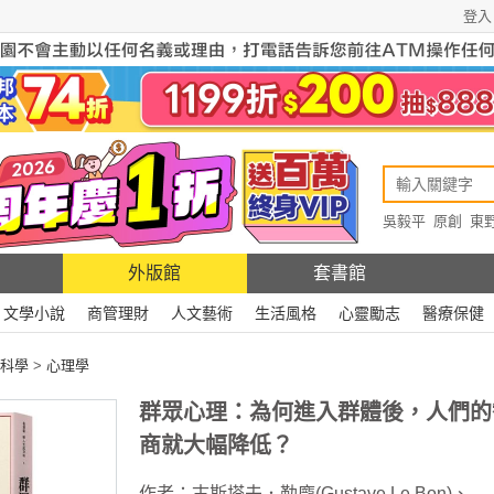
登入
吳毅平
原創
東
原創
Rewire
外版館
套書館
文學小說
商管理財
人文藝術
生活風格
心靈勵志
醫療保健
科學
>
心理學
群眾心理：為何進入群體後，人們的
商就大幅降低？
作者：
古斯塔夫．勒龐(Gustave Le Bon)
、