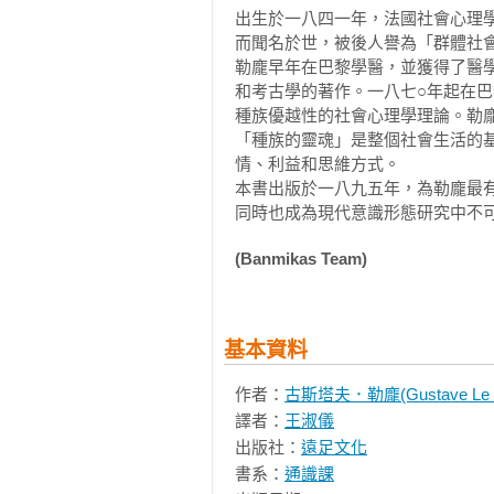
出生於一八四一年，法國社會心理
如果你對光怪陸離的「O粉現象」
而聞名於世，被後人譽為「群體社會
仍能保持清明的思緒；本書將是你最
勒龐早年在巴黎學醫，並獲得了醫
和考古學的著作。一八七○年起在
本書特色：
種族優越性的社會心理學理論。勒
「種族的靈魂」是整個社會生活的
★    看漫畫一口氣讀完必知的人
情、利益和思維方式。

★    日本講談社暢銷漫畫學術文庫
本書出版於一八九五年，為勒龐最
同時也成為現代意識形態研究中不
★    解析生物群體本能性向最高
(Banmikas Team)
基本資料
作者：
古斯塔夫．勒龐(Gustave Le 
譯者：
王淑儀
出版社：
遠足文化
書系：
通識課