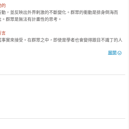
的  
行動，並反映出外界剌激的不斷變化。群眾的衝動是排身倒海而
。群眾是無法有計畫性的思考。

言  
成事實來接受。在群眾之中，即使是學者也會變得跟目不識丁的人
以為判斷事實的證據是最糟糕的情況。

展開
斷地從極端走向極端。

世界各地的政治動員手段、政治人物層出不窮的造神伎倆，彼此仍
早在十九世紀，勒龐就已指出「妄下斷言、反覆及渲染」是有心人
的主要手法。

證，毫無條件地斷下言論，是將某種思想植入群眾精神中最確實的
複的事情會被刻印在無意識的最深處；最後，渲染能將某種斷定的
勢，即可產生強力的感染作用，在群眾之間發生影響。
