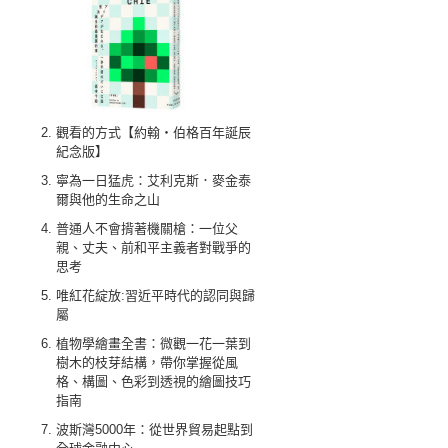
觀看的方式【約翰‧伯格百年誕辰
紀念版】
寧為一日猛虎：艾利克斯．麥金泰
爾與他的生命之山
普通人不會揹著機關槍：一位父
親、丈夫、前和平主義者對戰爭的
思考
唯紅花綻放:習近平時代的認同與歸
屬
植物學繪畫全書：微觀一花一葉到
樹木的枝芽結構，帶你掌握從風
格、構圖、色彩到透視的繪圖技巧
指南
波斯灣5000年：從世界貿易起點到