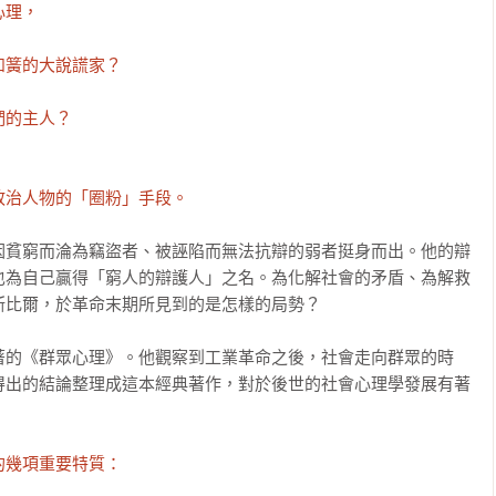
理，

簧的大說謊家？

的主人？

治人物的「圈粉」手段。  
因貧窮而淪為竊盜者、被誣陷而無法抗辯的弱者挺身而出。他的辯
也為自己贏得「窮人的辯護人」之名。為化解社會的矛盾、為解救
比爾，於革命末期所見到的是怎樣的局勢？

著的《群眾心理》。他觀察到工業革命之後，社會走向群眾的時
得出的結論整理成這本經典著作，對於後世的社會心理學發展有著
幾項重要特質：
