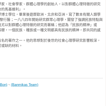
學家、社會學家、群體心理學的創始人，以對群體心理特徵的研究
感到迷惑不解；如果你希望身處不同陣營政治人物的彼此叫囂聲中，
的馬基維利」。

好的閱讀選擇。

學博士學位，畢業後遊歷歐洲、北非和亞洲，寫了數本有關人類學
巴黎行醫；一八八四年開始研究群眾心理學，闡發了強調民族特點與
龐尤以對群體心理特徵的研究而著稱；他認為「民族的精神」或
基礎，一個民族、種族或一種文明都具有民族的精神，即共同的感
類智慧，輕鬆理解四千年文明！

，台灣隆重登場

有名的著作之一。他的思想對於後世的社會心理學研究影響較深，
可或缺的材料。
權力者屈服的秘密
Bon)
、
(Banmikas Team)