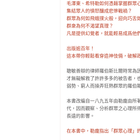
毛澤東、希特勒如何憑藉掌握群眾心
集結眾人的憤怒釀成悲慘戰禍？

群眾為何如飛蛾撲火般，迎向巧舌如
群衆為何不渴望真理？

凡是提供幻覺者，就能輕易成爲他們
出版逾百年！

這本帶你輕鬆看穿造神伎倆，破解政
聰敏善辯的律師羅伯斯比爾時常為
才無礙解救了許許多多的被告者，
弱勢、窮人而操弄狂熱群眾的羅伯斯
本書改編自一八九五年由勒龐由所
代，因而觀察、分析群眾之心理所
長遠的影響。

在本書中，勒龐指出「群眾心理」的