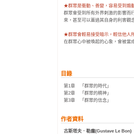
★群眾是衝動、善變，容易受到煽動
群眾會受到所有外界剌激的影響而
來，甚至可以蓋過其自身的利害觀念
★群眾會輕易接受暗示，輕信他人所
在群眾心中被喚起的心象，會被當
一樣。多數證人意見一致，因此被援
★群眾的情感是誇張而單純的  
群眾會無法感受到疑惑、不安，會不
目錄
即便本書出版逾百年，但對照今日
第1章    「群眾的時代」

有跨越時空的超高相似度。此外，
第2章    「群眾的精神」

士欲將其思想或信念深植到群眾腦海
第3章    「群眾的信念」
首先，妄下斷言係指不經推理、論
作者資料
手段；接下來，透過反覆，不斷重
言論不斷反覆使用，形塑出意見的趨
古斯塔夫．勒龐(Gustave Le Bon)