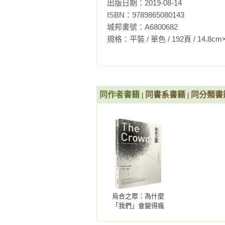
出版日期：2019-08-14

ISBN：9789865080143

城邦書號：A6800682

規格：平裝 / 單色 / 192頁 / 14.8cm×21cm 
同作者書籍
同書系書籍
同分類書
|
|
烏合之眾：為什麼
「我們」會變得瘋
狂、盲目、衝動？
讓你看透群眾心理