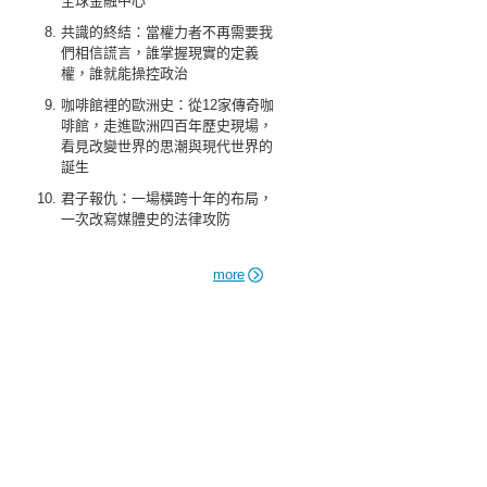
全球金融中心
共識的終結：當權力者不再需要我
們相信謊言，誰掌握現實的定義
權，誰就能操控政治
咖啡館裡的歐洲史：從12家傳奇咖
啡館，走進歐洲四百年歷史現場，
看見改變世界的思潮與現代世界的
誕生
君子報仇：一場橫跨十年的布局，
一次改寫媒體史的法律攻防
more