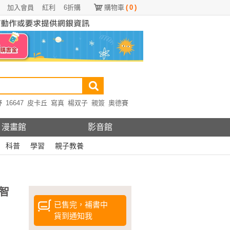
加入會員
紅利
6折購
購物車
(
0
)
野
16647
皮卡丘
寫真
楊双子
親簽
奧德賽
漫畫館
影音館
科普
學習
親子教養
智
已售完，補書中
貨到通知我