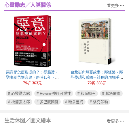
心靈勵志╱人際關係
看更多
惡意是怎麼形成的？：從霸凌、
台北街角解憂故事：那條路、那
劈腿到仇恨言論，歷時15年、全
些夢想和感觸＋社長的70幅手繪
球超過250萬筆研究數據，心理學
插圖
79折 363元
79折 356元
家教你揪出身邊有問題的人！
# 心靈勵志館
# Rewire-神經可塑性
# 和尚鑽石
# 希塔療癒
# 松浦彌太郎
# 多巴胺國度
# 斷食善終
# 洛克菲勒
生活休閒╱圖文繪本
看更多