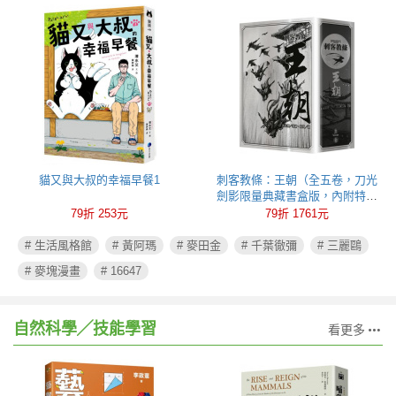
貓又與大叔的幸福早餐1
刺客教條：王朝（全五卷，刀光
劍影限量典藏書盒版，內附特製
刺客水墨古風海報）
79折 253元
79折 1761元
# 生活風格館
# 黃阿瑪
# 麥田金
# 千葉徹彌
# 三麗鷗
# 麥塊漫畫
# 16647
自然科學╱技能學習
看更多