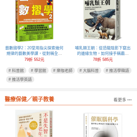
藝數摺學2：20堂用指尖探索幾何
哺乳類王朝：從恐龍陰影下竄出
規律的藝數美學課，從對稱全等
的邊緣生物，如何接手稱霸地
到比例相似，動手體驗數學之用
球？
79折 552元
78折 585元
與藝術之美
# 科普館
# 學習館
# 樂咖老師
# 大腦科普
# 推活學韓語
# 推活學英語
醫療保健╱親子教養
看更多