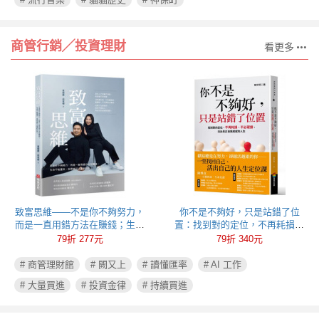
商管行銷╱投資理財
看更多
致富思維——不是你不夠努力，
你不是不夠好，只是站錯了位
而是一直用錯方法在賺錢；生命
置：找到對的定位，不再耗損、
不能重來，但思維可以重新彩
不必硬撐，活出真正自我成就的
79折 277元
79折 340元
排！
人生
# 商管理財館
# 闕又上
# 讀懂匯率
# AI 工作
# 大量買進
# 投資金律
# 持續買進