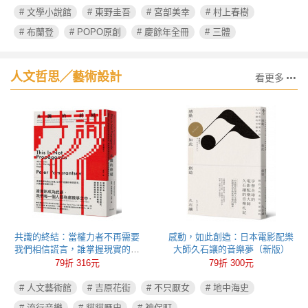
# 文學小說館
# 東野圭吾
# 宮部美幸
# 村上春樹
# 布蘭登
# POPO原創
# 慶餘年全冊
# 三體
人文哲思╱藝術設計
看更多
共識的終結：當權力者不再需要
感動，如此創造：日本電影配樂
我們相信謊言，誰掌握現實的定
大師久石讓的音樂夢（新版）
義權，誰就能操控政治
79折 316元
79折 300元
# 人文藝術館
# 吉原花街
# 不只厭女
# 地中海史
# 流行音樂
# 貓貓歷史
# 神保町