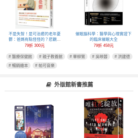
不是失智！是可治癒的老年憂
催眠腦科學：醫學與心理實證下
鬱：爸媽有點怪怪的？悲觀易
的臨床催眠大全
怒、健忘失眠可能都是心病！照
79折 300元
79折 458元
護必讀老年憂鬱症指南
# 醫療保健館
# 親子教養館
# 畢柳鶯
# 吳映蓉
# 洪建德
# 暢銷繪本
# 帕可音樂
外版館新書推薦