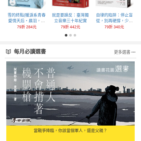
回
雪的終點(暖淚系青春
就是要躁反：臺灣獨
自律的陷阱：停止盲
愛情天后‧晨羽，全
立音樂三十年紀實
從，別再硬撐，少做
新加筆黑暗純愛系列
一點，成就更多
79折 284元
79折 442元
79折 340元
最終曲！)
每月必讀選書
更多選書
當戰爭降臨，你該當個軍人，還是父親？