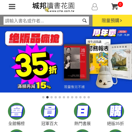
0
限量預購
全館暢榜
冠軍百大
熱門書展
絕版35折