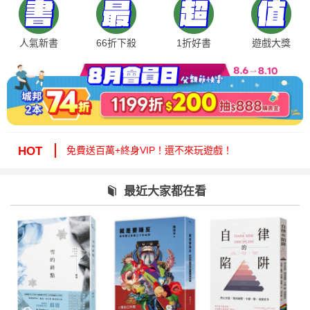
人氣新書
66折下殺
1折好書
遊戲大獎
絕版35折，年度唯一！快來周年慶逛逛！
免費送百萬+終身VIP！還不來玩遊戲！
HOT
周年慶1折起！滿額再減15%送6折券！
城邦讀書花園提醒您：嚴防詐騙，小心求證！
最近大家都在看