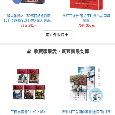
解憂雜貨店【50萬冊紀念愛藏
唯紅花綻放:習近平時代的認同與
版】：感動全球1,400 萬人的奇蹟
歸屬
之書，東野圭吾最令人感動落淚
83折 291元
79折 395元
的作品！
前往外版館
收藏家最愛，買套書最划算
三國志套書01（01~05）
世襲制三角關係套書(全兩冊)【贈