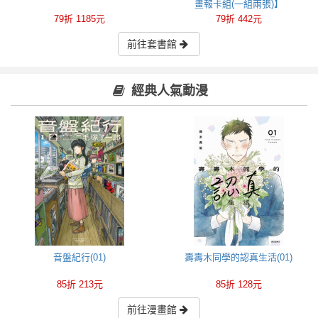
畫報卡組(一組兩張)】
79折 1185元
79折 442元
前往套書館
經典人氣動漫
音盤紀行(01)
壽壽木同學的認真生活(01)
85折 213元
85折 128元
前往漫畫館