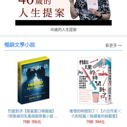
40歲的人生提案
暢銷文學小說
看更多
烈愛對決【限量書口噴繪版】
推理的時間到了！【六位作家╳
（現象級同名電視劇原著小說 全
六則短篇╳致讀者的挑戰書】
球冰球羅曼史狂潮代表作）
79折 356元
79折 394元