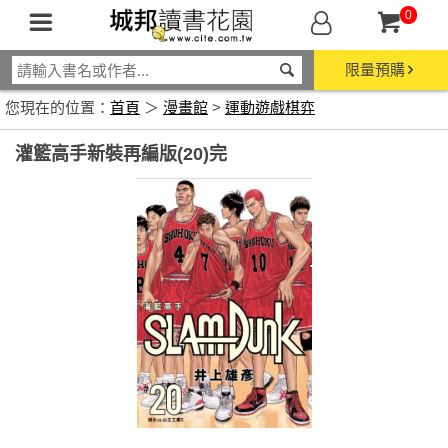
0
限量預購
您現在的位置：
首頁
＞
漫畫館
>
運動遊戲棋弈
灌籃高手新裝再編版(20)完