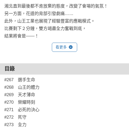
湘北直到最後都不肯放棄的態度，改變了會場的氣氛！

另一方面，花道的背部引發劇痛……

此外，山王工業也展現了經驗豐富的應戰模式。

比賽剩下２分鐘，雙方竭盡全力奮戰到底，

結果將會是——！
看更多
目錄
#267　選手生命

#268　山王的體力

#269　天才薄命

#270　榮耀時刻

#271　必死的決心

#272　死守

#273　全力
