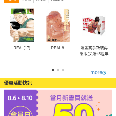
REAL(17)
REAL 8.
灌籃⾼⼿新裝再
編版(尖端45週年
紀念套書)-流川楓
款
more
優惠活動快訊