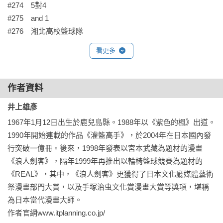
#274　5對4

#275　and 1

#276　湘北高校籃球隊
看更多
作者資料
井上雄彥
1967年1月12日出生於鹿兒島縣。1988年以《紫色的楓》出道。
1990年開始連載的作品《灌籃高手》，於2004年在日本國內發
行突破一億冊。後來，1998年發表以宮本武藏為題材的漫畫
《浪人劍客》，隔年1999年再推出以輪椅籃球競賽為題材的
《REAL》，其中，《浪人劍客》更獲得了日本文化廳媒體藝術
祭漫畫部門大賞，以及手塚治虫文化賞漫畫大賞等獎項，堪稱
為日本當代漫畫大師。

作者官網www.itplanning.co.jp/ 