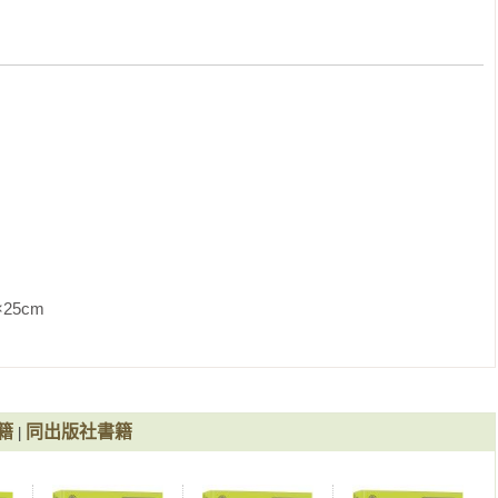


中市國教輔導團自然領域輔導員

膠

守護大海洋！

因大氣汙染而枯萎的植物



汙染的方法

編

有之一版主

               
應對措施



加2016巴黎國際發明展獲得金牌

指數）



籍
同出版社書籍
|
臺中市國小自然輔導團輔導員

什麼？

法／美國愛河事件
