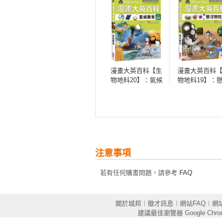
楊巽斐／彰化市聯興國小校長

楊靜宜／彰化縣媽厝國小

03 氣候異常與輻射
葉綠舒／慈濟大學生命科學助理教授
臭氧層有破洞！ 98

趙育琳／彰化縣橋頭國小

地球的保護網∼臭氧層／氟氯碳化物
趙祐志／真理大學助理教授、新北市
蒙特婁議定書／空氣汙染指標值

劉輝龍／臺北市碧湖國小資優班

漫畫大英百科【生
漫畫大英百科
劉澤宏／臺北市大直高中數學科教師
物地科20】：氣候
物地科19】：
愈來愈熱的地球 105

異常
微粒
潘彥宏／臺北市北一女中生物科教師
溫室氣體造成的地球暖化指數／地球
蔡任圃／臺北市中山女高生物科教師
超級聖嬰現象／為減少溫室氣體排放
鄭一亭／科學教育博士、國小教師

鄭雅方／彰化縣橋頭國小

沙漠化與沙塵暴 114

賴以威／數感實驗室共同創辦人、數
生活中防止水汙染的方法

賴擁憲／宜蘭縣頭城國小

注意事項
國際對抗沙漠與乾旱日／沙塵暴安全
藍弘偉／新北市裕德中小學

若有任何購書問題，請參考
FAQ
顏弘志博士／臺中市新平國小

可怕的輻射汙染 120

羅焜哲／臺南市臺南一中物理科教師
原子彈災害／什麼是放射性廢棄物？
蘇銘祥／臺中市臺中教大實小、臺中
什麼是天然放射線？／用途廣泛的放
關於城邦
︱
徵才訊息
︱
網站FAQ
︱
網
（以上推薦按姓氏筆劃排序）

車諾比核電事故災害／國際核能事件
建議最佳瀏覽器
Google Chr