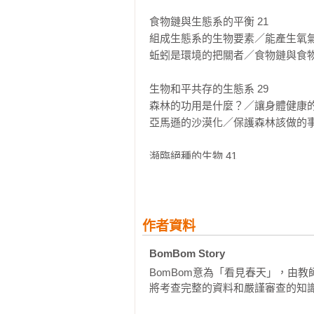
它就叫：漫畫大英百科

食物鏈與生態系的平衡 21

全臺國小、國中、高中、大學教師振
組成生態系的生物要素／能產生氧氣
王建仁／臺中市德化國小總務主任

蚯蚓是環境的把關者／食物鏈與食物
王偲宇／桃園縣壽山高中歷史科教師
白君婷／彰化縣聯興國小

生物和平共存的生態系 29

江芳君／彰化縣橋頭國小

森林的功用是什麼？／讓身體健康的
何嘉欣／宜蘭縣羅東國中生物科教師
亞馬遜的沙漠化／保護森林該做的事
吳欣蓉／臺北市民生國小

呂雅雯／桃園市自強國中

瀕臨絕種的生物 41

李哲迪／臺灣師範大學科學教育中心
瀕臨絕種的野生物／路殺

李順興／臺中市華龍國小輔導主任、
擾亂生態系的外來物種／崩壞中的澳
汪俊良／宜蘭縣大進國小、宜蘭縣國
溫美玉／臺南市南大附小

02 環境汙染
作者資料
柯曉慧／新竹市東門國小、民報「教
我們喝的水很危險 52

BomBom Story
洪振全（洪書叔）／新竹市北門國小
水汙染程度的水質等級指標／突變的
夏金英／屏東縣屏東高中歷史科教師
BomBom意為「看見春天」，由
汙染水質的家庭汙水／河川優養化

張輝誠／臺北市中山女高國文科教師
將考查完整的資料和嚴謹審查的知
韓國洛東江汙染事件

許彩梁／臺中市東汴實際體驗學校教
生活中防止水汙染的方法
