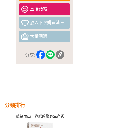
直接結帳
放入下次購買清單
大量團購
分享:
分類排行
破蛹而出：蝴蝶的變身生存秀