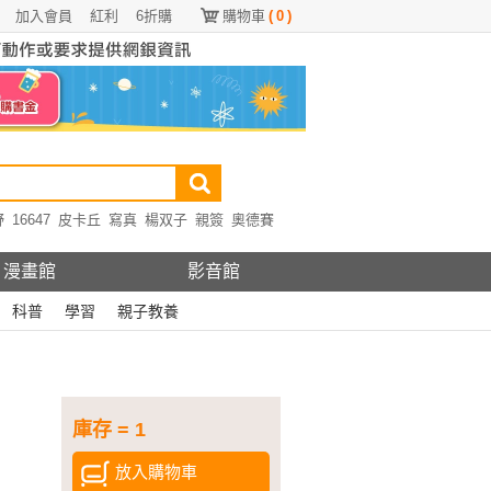
加入會員
紅利
6折購
購物車
(
0
)
野
16647
皮卡丘
寫真
楊双子
親簽
奧德賽
漫畫館
影音館
科普
學習
親子教養
庫存 = 1
放入購物車