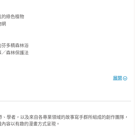
臂疾呼推薦！

的綠色植物

網



芬多精森林浴



／森林保護法

助理研究員

展開
臺中市國教輔導團自然領域國小組兼任輔導員

洲生態系

民教育輔導團輔導員

養不正經」專欄作家KK笑



生物



教師、學者，以及來自各專業領域的故事寫手群所組成的創作團隊，
、《學思達》作者

識內容以有趣的漫畫方式呈現。
導主任
