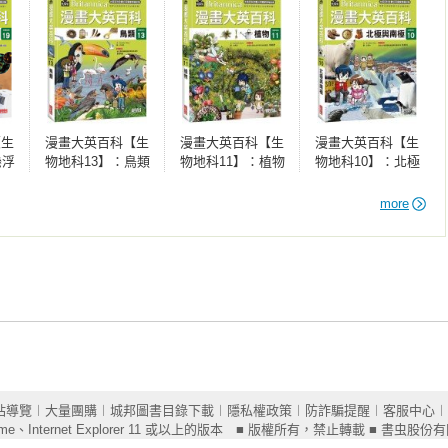
、老葉的生物化學部落客

與鹵化烷氣體

新北高中歷史科教師

【生
漫畫大英百科【生
漫畫大英百科【生
漫畫大英百科【生


懸浮
物地科13】：鳥類
物地科11】：植物
物地科10】：北極
與南極


暖化與生態系的衝擊

more


量的努力／碳標籤

學作家

防護守則



／放射線對人體的影響

市自然科輔導團輔導員

射線

站導覽
︱
大量團購
︱
城邦圖書目錄下載
︱
隱私權政策
︱
防詐騙提醒
︱
客服中心
︱
分級表

ome
、Internet Explorer 11 或以上的版本 ■ 版權所有，禁止轉載 ■ 書虫股份有