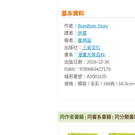
許詩停／宜蘭縣凱旋國中英語科教師
郭心怡／新竹市東門國小

救救我們的海洋！ 62

基本資料
郭宗明／臺中市瑞穗國小資優班、臺
全球海洋汙染事件／海洋的敵人∼塑
郭美秀／新竹市陽光國小

作者：
BomBom Story
海洋受汙染後的影響／落實小行動，
陳文珮／宜蘭縣大進國小

譯者：
許葳
陳宇虹／新北市武林國小

繪者：
崔炳益
連呼吸都有困難！ 69

陳秀伃／新竹市建功國小

出版社：
三采文化
因大氣汙染而造成的呼吸系統疾病／
陳怡君／臺北市金華國中英語科教師
書系：
漫畫大英百科
什麼是新屋症候群？／降低室內空氣
陳柏翰／臺北市西湖國小

出版日期：2016-12-30

危害健康的懸浮微粒

陳柏憲／LiFe生活化學創辦人、Po總
ISBN：9789863427179

陳進旺／臺中市沙鹿國小

城邦書號：A2001125

造成災害的煙霧與酸雨 78

陳茻／專欄作家、地表最強國文課沒
規格：精裝 / 全彩 / 168頁 / 18.5cm×25cm 
煙霧是如何產生的？／發生煙霧時的
彭裕峰／臺北市中山女高歷史科教師
倫敦型煙霧與洛杉磯型煙霧

湯千慧／苗栗縣公館國小、指導學生參
形成酸雨的原因／pH值（氫離子濃度
馮松林／南投縣竹山高中化學科教師
酸雨帶來的災害

黃啟信／宜蘭市新生國小

同作者書籍
同書系書籍
同分類書
|
|
黃淑敏／彰化縣橋頭國小

土壤生病了 88

楊宗榮／臺中市翁子國小總務主任、
垃圾分解所需的時間／環境賀爾蒙是
楊紋紋／新竹市實中國小

汙染土壤的農藥／減少土壤汙染的方