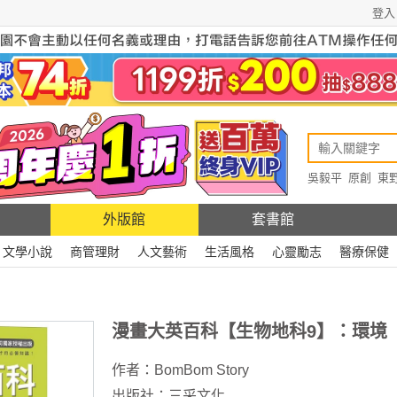
登入
吳毅平
原創
東
原創
Rewire
外版館
套書館
文學小說
商管理財
人文藝術
生活風格
心靈勵志
醫療保健
漫畫大英百科【生物地科9】：環境
作者：
BomBom Story
出版社：
三采文化