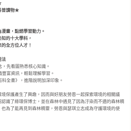


普讀物★

漫畫，點燃學習動力。

知的十大學科，

的全方位人才！

用法
念，先看圖熟悉核心知識。

插豐富資訊，輕鬆理解學習。

百科全書》，進階說明加深印象。

環境保護產生了興趣，因而與好朋友勞恩一起探索環境的相關議
紹認識了綠環保博士，並在森林中遇見了因為汙染而不適的森林精
，也為了能再見到森林精靈，勞恩與瑟琪立志成為守護環境的使