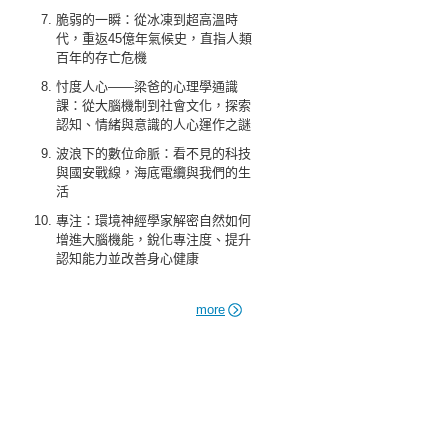
脆弱的一瞬：從冰凍到超高溫時
代，重返45億年氣候史，直指人類
百年的存亡危機
忖度人心——梁爸的心理學通識
課：從大腦機制到社會文化，探索
認知、情緒與意識的人心運作之謎
波浪下的數位命脈：看不見的科技
與國安戰線，海底電纜與我們的生
活
專注：環境神經學家解密自然如何
增進大腦機能，銳化專注度、提升
認知能力並改善身心健康
more