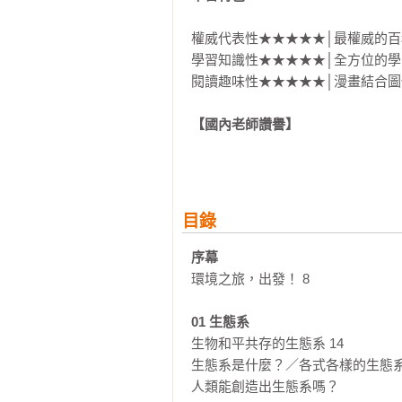
權威代表性★★★★★│最權威的百
學習知識性★★★★★│全方位的學
閱讀趣味性★★★★★│漫畫結合圖
【國內老師讚譽】
是怎樣的一套書，讓國內的老師們如
是因為有豐富的百科知識嗎？！

那就是有趣味的故事漫畫囉？！

目錄
從來沒有想過一本書如此的全面

序幕
滿足孩子閱讀時所要的趣味、充實的
環境之旅，出發！ 8

當漫畫不僅是漫畫

01 生態系
當百科不只是百科

生物和平共存的生態系 14

生態系是什麼？／各式各樣的生態系
這套書

人類能創造出生態系嗎？
