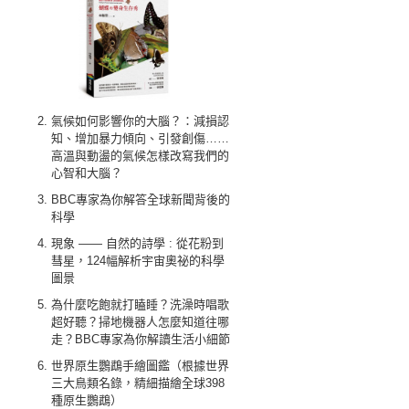
氣候如何影響你的大腦？：減損認
知、增加暴力傾向、引發創傷……
高溫與動盪的氣候怎樣改寫我們的
心智和大腦？
BBC專家為你解答全球新聞背後的
科學
現象 —— 自然的詩學 : 從花粉到
彗星，124幅解析宇宙奧祕的科學
圖景
為什麼吃飽就打瞌睡？洗澡時唱歌
超好聽？掃地機器人怎麼知道往哪
走？BBC專家為你解讀生活小細節
世界原生鸚鵡手繪圖鑑（根據世界
三大鳥類名錄，精細描繪全球398
種原生鸚鵡）