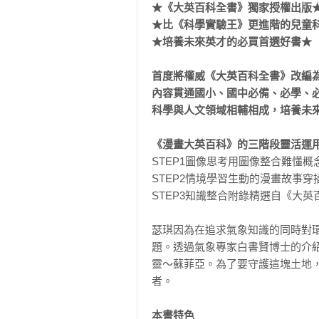
★《大英百科全書》獨家授權出版★
★比《科學實驗王》更進階的兒童科
★培養未來英才的必買首選好書★

首度將權威《大英百科全書》改編為
內容貫通國小、國中必備、必學、必
科學與人文領域相輔相成，培養未來
《漫畫大英百科》的三階段靈活運
STEP1圖像思考用圖像整合難懂概
STEP2情境學習生動的漫畫故事穿
STEP3知識整合附錄精選自《大英
瑟琪因為在追求氣象知識的同時對
題。透過氣象專家白書賢博士的介
靈～蘇菲亞。為了要守護這塊土地
者。

本書特色