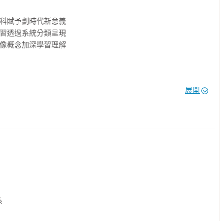
科賦予劃時代新意義

習透過系統分類呈現

像概念加深學習理解

展開
此齊力推薦！

知識內容讓爸媽十分放心


