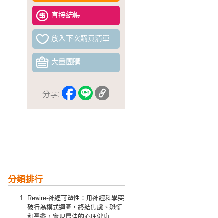
直接結帳
放入下次購買清單
大量團購
分享:
分類排行
Rewire-神經可塑性：用神經科學突
破行為模式迴圈，終結焦慮、恐慌
和憂鬱，實現最佳的心理健康