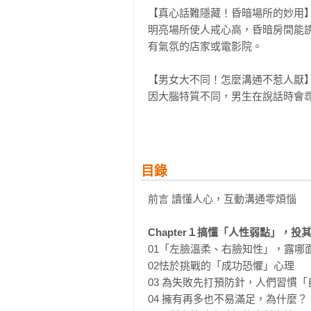
【真心話難隱藏！昏暗場所的妙用】
明亮場所使人戒心高，昏暗房間能
有氣氛的店家或電影院。

【男女大不同！怎麼溝通不惹人厭】
因大腦特質不同，男生在說話時會
吐苦水時，你該做的不是給予建議
解……。」

★２９個【勾引人心暗示法】，人
目錄
與主管討論工作、同事互動協調、
前言 讀懂人心，互動溝通零煩惱

堪，但你又不想說些言不由衷的場
絕、反駁……都能讓人倍感溫暖，且
Chapter１搞懂「人性弱點」，
01「左臉溫柔、右臉知性」，露哪面
【ＹＥＳ－ＡＮＤ技巧】無法同意
02怯於挑戰的「成功恐懼」心理

案。既不會得罪對方，也能表達自己
03 為失敗先打預防針，人們習慣「
＜ＮＧ＞

04 擁有再多也不易滿足，為什麼？
