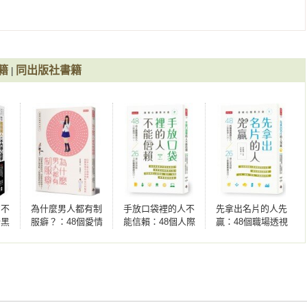
心
「微表情」

很重要訣竅就是利用鏡射（Mirroring）。所謂鏡射，就如同字面
行為與動作。人類會自然而然地對與自己相似和行為相同的人抱有
感

到他人喜愛，就是鏡射的加持作用。

，哪裡不同？

籍
同出版社書籍
|
與對方用相同的姿勢」等，都是鏡射的具體活用例子——藉此便能
」，人際關係無往不利
活用鏡射，除了要仔細觀察對方，也須注意不要動作明顯到被發現
最高

對方一模一樣，就算動作慢個幾拍也很有效果。



應」

話說到心坎


」

屬或後進。但是，責備方式需要顧慮到對方的感受。首先，最重要
的不
為什麼男人都有制
手放口袋裡的人不
先拿出名片的人先
若只讓對方感覺到「怒氣騰騰」的責備，並不能傳達「希望改善」
受

暗黑
服癖？：48個愛情
能信賴：48個人際
贏：48個職場透視
」，須以「不會摧毀對方幹勁」的方式進行。

說到心坎

藤勇
透視技巧，找到對
關係技巧，三秒贏
技巧，三秒看穿人
讓人
的那個人！26道心
得人心！26道心理
心！26道心理測
心理
理測驗，了解最真
測驗，了解最真實
驗，了解最真實的
、簡短地責備」，並且告訴對方：「這裡做得很好，但這邊做不
你越喜歡

實的自己！（透視
的自己！（透視心
自己！（透視心理
在別的員工看不見的地方進行，且以雙方都坐著的狀態，不要擺出


心理學大全3）
理學大全2）
學大全1）
唆唆地說個不停，會讓效果降低。切記！責備時必須表現出自己也
難有回報
