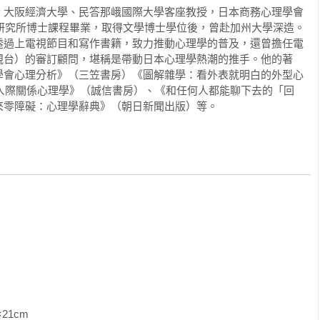
，大阪經濟大學、民答那峨國際大學客座教授，日本商務心理學會
是對你有好感

的位子。對人類來說，有一一個環繞在自己身體周圍的空間，當他
學研究所博士課程畢業，取得文學博士學位後，曾赴加州大學深造。


（Personal Space）。在擠滿人的捷運或人群中會感到壓
透過上電視節目和寫作書籍，致力推動心理學的普及，還曾擔任電


視台）的審訂顧問，堪稱是帶動日本心理學熱潮的推手。他的著


學會心理分析》（三笠書房）《圖解雜學：看外表就明白的外型心
定能容許的距離，每個人的個人空間都不同，也會隨著面對的對象
解 人際關係心理學》（誠信書房）、《和任何人都能聊下去的「回
個彎守住底線」，做好人也不委屈。

較大；或是無法保有個人空間時，女性感受到的壓力更甚於男性。
什麼？

來零障礙：心理學辭典》（朝日新聞出版）等。
若感受到不相識之人的體味與氣息，任誰都會感到極度不舒服。

？

你３２條【人性弱點法則】×２９個【勾引人心暗示法】×２９招


達內心世界
理



眼神動向精準地反映了心理動向。談論到或是看到有興趣的東西
打開的關係。另外，「眼神飄移」等視線轉來轉去的狀態，則表示
緊盯著人看時，是設法想要控制他人的表徵。

內心世界

上是在思考新事物，左上則較多是在回想過去。例如被問「昨天在
？

右上，說不定是在說謊或隨便亂說。順帶一提，笑的時候通常是嘴
睛同時動了，有可能是在假笑。

               