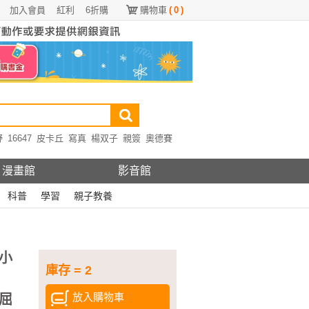
加入會員
紅利
6折購
購物車
(
0
)
野
16647
皮卡丘
寫真
楊双子
親簽
奧德賽
漫畫館
影音館
科普
學習
親子教養
小
庫存 = 2
放入購物車
屈