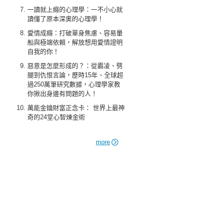
一讀就上癮的心理學：一不小心就
讀懂了原本深奧的心理學！
愛情成癮：打破單身焦慮、容易暈
船與極端依賴，解放想用愛情證明
自我的你！
惡意是怎麼形成的？：從霸凌、劈
腿到仇恨言論，歷時15年、全球超
過250萬筆研究數據，心理學家教
你揪出身邊有問題的人！
萬能金鑰財富正念卡： 世界上最神
奇的24堂心智煉金術
more