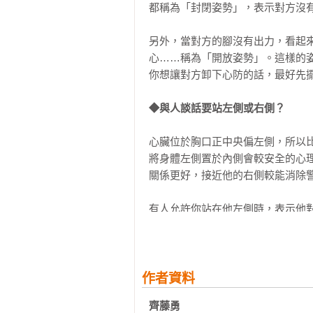
到主管的讚美，較易使人相信。將話
都稱為「封閉姿勢」，表示對方沒有
24「解決性提問」，讓人窩心不討厭
25提高「自我效能」四祕訣，成功者
★２９招【行為表情讀心術】，看
另外，當對方的腳沒有出力，看起
26真心話難隱藏！昏暗場所的妙用

心……稱為「開放姿勢」。這樣的
27親吻熱情的，多為任性大男人

人們習慣戴上面具偽裝，不願暴露
你想讓對方卸下心防的話，最好先擺
28老愛回答「還好」，是什麼性格？
露於「微表情」，「肢體動作」也
29選對時機「請託」，對方更樂意幫
場、情場、商場都能順心不委屈——
◆與人談話要站左側或右側？
30被問缺點，怎麼回答？

31心理學證實！決定性格的關鍵

【從眼神破解謊言與欲望】

心臟位於胸口正中央偏左側，所以
32被討厭的勇氣，如何擁有？

●眼神飄往右上 ►► 說謊或隨便亂
將身體左側置於內側會較安全的心
Column 1 疲憊的人際關係，讓心生
●不熟的人一直緊盯著你 ►► 想要
關係更好，接近他的右側較能消除警
Chapter２ 「行為表情讀心術」
【行為表情隱藏的真實情緒】

有人允許你站在他左側時，表示他
01主管類型百百種，先懂「PM理論
●肢體動作少、抱著手臂 ►► 抱
定。特別是男性在走路時，讓女性
02成功者特質？四項問題能看出

●男性食量增加、女性食量驟減 ►►
左手保護女性，用右手對付敵人的緣
03防備或信賴，「姿勢眼神」全表露
●摸脖子或手放嘴巴周遭 ►► 企圖隱
04易怒、情緒總失控，是性格弱點難
●翹腳時右腳在上 ►► 缺乏自信、
◆人際距離，如何拿捏？
作者資料
05體型也能看出個性？

06地位越高越傲慢？

齊藤勇
【說話習慣，透露出什麼？】

無論是誰，在擁擠的捷運車廂與不
07「配對假說」，挑選伴侶的秘密法