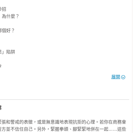
方式來做吧～」

先前方式恐怕不妥吧！」

招

為什麼？

方式來做吧～」

種方法，說不定可以做得更好～」

個好？

的事，人們習慣直接詢問，但若是彼此不熟，對方會保有警戒心，
的事，他也會敞開心房透露出許多訊息。

」陷阱



要

展開
上歌舞劇了呢～



心理需求

目的

好感或建議，透過第三者「間接傳話」效果更大。

露
到

「你這次做得很好，再繼續努力阿！」部屬雖感到開心，但會認為
速

難以發自內心接受讚美。

緊張和警戒的表徵，或是無意識地表現抗拒的心理。若你在商務會
喔～」、「經理說這次的案子還好有你才能成交！」從同事口中聽
對方並不信任自己。另外，緊握拳頭、腳緊緊地併在一起……這些
你操弄
