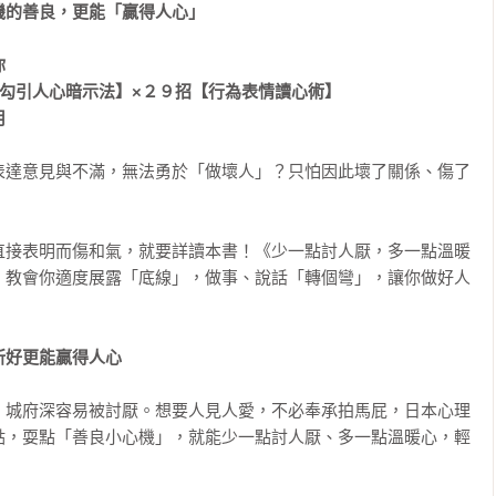
的善良，更能「贏得人心」



勾引人心暗示法】×２９招【行為表情讀心術】

用
表達意見與不滿，無法勇於「做壞人」？只怕因此壞了關係、傷了
直接表明而傷和氣，就要詳讀本書！《少一點討人厭，多一點溫暖
」教會你適度展露「底線」，做事、說話「轉個彎」，讓你做好人
所好更能贏得人心
，城府深容易被討厭。想要人見人愛，不必奉承拍馬屁，日本心理
點，耍點「善良小心機」，就能少一點討人厭、多一點溫暖心，輕