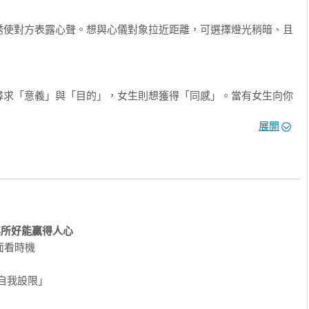


誘使對方表露心聲。想與心儀對象拉近距離，可選擇燈光稍暗、且


尋求「意義」與「目的」，女生則想獲得「同感」。當有女生向你
或導出結論，而是對她的悲傷與不滿表示同感：「妳說的我都能理
展開
際關係無往不利！
心儀對象追求告白……，「話太直」容易搞僵氣氛、使人尷尬與難
面話？別擔心！只要運用心理學技巧，無論你想說服、套話、拒
贏得好感——

投其所好能贏得人心
看時機

對方意見與提議時，要先肯定對方，再以「那麼……」提出新方
想法。

自我設限」
