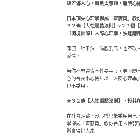
鋒芒傷人心，暗黑太毒辣，聰明心機
日本頂尖心理學權威「齊藤勇」教你
３２條【人性弱點法則】×２９個【
【情境圖解】人際心理學，快速應
即便一肚子氣、滿腹委屈，也不敢
感情？

若你不想違背本性耍手段，更不願
心的善良小心機》以「人際心理學
也不委屈。

★３２條【人性弱點法則】，投其
在社會走跳，沒心機只能委屈自己
學權威「齊藤勇」教你善用人性弱
鬆贏得好人緣——
