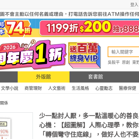
登入
吳毅平
原創
東
原創
Rewire
外版館
套書館
文學小說
商管理財
人文藝術
生活風格
心靈勵志
醫療保健
關係
少一點討人厭，多一點溫暖心的善良
心機：【超圖解】人際心理學，教你
「轉個彎守住底線」，做好人也不委