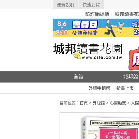
運費說明
快速到貨
全館
城邦館
外版暢銷榜
新書上市
目前位置：
首頁
>
外版館
>
心靈勵志
>
人際