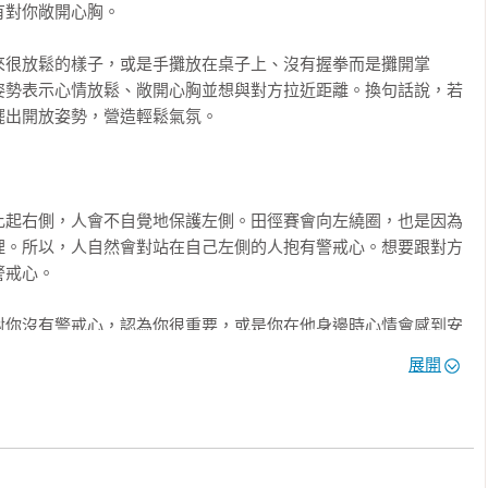
語託付給第三者傳達，是最高明的讚美技巧。

對你敞開心胸。

的話術

都在用

穿對方情緒性格
來很放鬆的樣子，或是手攤放在桌子上、沒有握拳而是攤開掌
姿勢表示心情放鬆、敞開心胸並想與對方拉近距離。換句話說，若
自己的真實想法與弱點，然而再怎麼壓抑，內心暗藏的情緒皆會顯
出開放姿勢，營造輕鬆氣氛。



會不自覺被牽動。只要學會從這些細微之處看穿他人情緒秘密，職
你



比起右側，人會不自覺地保護左側。田徑賽會向左繞圈，也是因為
說的可能性很高

理。所以，人自然會對站在自己左側的人抱有警戒心。想要跟對方
病了？

「控制」的欲望表現

戒心。

，看穿對方情緒性格
對你沒有警戒心，認為你很重要，或是你在他身邊時心情會感到安
」再出招

有警戒心的封閉姿勢，代表你還未得到對方信任

站在自己的左側，是將重要的左側暴露在女性面前，並能以自己的
展開
 對你有好感的證明

故。



瞞某事

改變？

做事慎重的人

認識的人緊貼著，都會覺得不舒服且有壓力；即便在空蕩蕩的車
則
