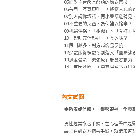
Ａ：「這項工作，再麻煩你用之前的
05面對主管酸言酸語的應對密技

Ｂ：「可是，這個工作性質不同，用
06善用「互惠原則」，擄獲人心的妙
＜ＯＫ＞

07別人說你壞話，再小聲都能聽見，
Ａ：「這項工作，再麻煩你用之前的
08不重要的東西，為何難以捨棄？

Ｂ：「了解！那麼……要不要試試別
09挑選伴侶，「相似」、「互補」哪
10「越吵感情越好」，真的嗎？

【自我表露】想讓對方多說說自己
11限制越多，對方越容易反抗

不一定會全盤說出。若你能先說自己
12少數服從多數？別落入「團體迷思
＜ＮＧ＞

13適度營造「緊張感」能激發動力

Ａ：你喜歡看電影嗎？

14「首因效應」，最容易留下好印象
Ｂ：喜歡阿。

15如何打造完美印象？漂亮收尾很重
＜ＯＫ＞

16遠距戀愛，為何難維持？

Ａ：你喜歡看電影嗎？其實我最近迷
17求愛小心機！對方失戀時趁虛而入
Ｂ：我倒是一直在看動作電影。

18工作動機從何來？主管該懂的四種
內文試閱
19大腦有差異！女性要同感，男性重
【溫莎效應】比起自己「直接」傳達
◆防備或信賴，「姿勢眼神」全表
20如何提升自信？「自我擴張」能辦
＜ＮＧ＞主管「直接」對部屬說：
21運用「暈輪效應」，提高評價最快
這是主管想藉故鞭策自己的場面話，
男性經常抱著手臂，在心理學中是
22愛比較是天性？只因自信不足

＜ＯＫ＞「前幾天，經理稱讚了你
議上看到對方抱著手臂，就能知道
23「脈絡效應」有心機，人的情緒隨