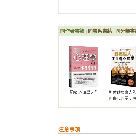
◆「鏡射」模仿小動作，能擄獲芳
26身體「前傾靠近」，好感度極高

27對你厭惡或喜歡？大腦直覺反應的
為提高對方對自己的好感度，其中一個
28話說得多又急，代表什麼？

的意思，要像鏡子一般反射對方的
29以「我…」開頭說話，是對你有好
好感。所以，因模仿對方行為，能得
同作者書籍
column2精神科醫師與臨床心理師
同書系書籍
同分類書
|
|
「不經意地模仿對方的動作」、「
Chapter３　勾引人心「暗示法
提高與對方的親密度。為了巧妙地
01誘導人心「巴納姆效應」，信賴度
自己正在模仿他。你沒有必要非得與
02「霍桑效應」，讓軟爛部屬變積極
03傳話會擴大！贏得好感的「溫莎效
◆讓人「不反感」的責備秘訣，把
04意見與眾人分歧，如何反敗為勝？
05給予期望就能達標的「畢馬龍效應
與人共事時，有時候不得不責備部
06不得罪他人的「高明拒絕法」

圖解 心理學大全
對付難搞魔人
的是區分「生氣」與「責備」——
07「請託」附上理由，對方更容易接
內傷心理學：
的心意。為了達到最有效果的「責備
08讓人「不反感」的責備秘訣，把話
心理學大師齊
親授——64個
09如何打造最強團隊？

生瞬間舒爽的
重點在於「不要隔段時間，要立刻
10活用「單純曝光效應」，別人越看
溝通技巧
好，稱讚與責備摻雜」。此外，要
11「鏡射」模仿小動作，能擄獲芳心
注意事項
高姿態。過了許久才責備，或囉囉
12不懂「沉默成本效應」，單方付出