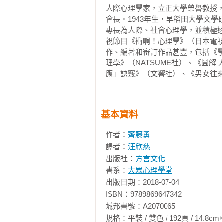
人際心理學家，立正大學榮譽教授
●男性以「我……」開頭說話 ►► 
廂，也會選擇距離其他乘客比較遠
08習慣咬筆，不安感在作祟

會長。1943年生，早稻田大學文
●話說得又多又急 ►► 不安感在作祟
人踏進時會感到不適，即為「個人空間」
09被問交往人數，男女都會謊報

專長為人際、社會心理學，並積極
力，是因為個人空間被侵入的關係。
10以外貌選擇伴侶，虛榮心較強？

視節目《衝啊！心理學》（日本電
本書特色
11「摸臉搓膝蓋」，焦慮緊繃的表徵
作、編著和審訂作品甚豐，包括《
個人空間是依據與對方的關係來決
12坐姿雙腳怎麼擺，性格全顯露

理學》（NATSUME社）、《圖
◆【超圖解】人際心理學，教你「轉
而改變。例如，內向的人個人空間
13面對心儀對象，男性食量變大，為
應」訣竅》（文響社）、《男女往
與戀人親密接觸是很自然的行為，但
14一見鍾情的情侶，反而感情更長久
◆日本心理學權威「齊藤勇」，教
15無法接受讚美，「沒自信」是原因
【行為表情讀心術】

◆與大腦連動的「眼神動向」，直
16老愛怪東怪西？「歸因偏差」的心
基本資料
17厭世沒動力？「心理感冒」的症狀
專業推薦
俗話說：「眼比嘴更會說」，人的
18愛找藉口的人，在想什麼？

作者：
齊藤勇
時，眼睛會閃閃發光，是因為瞳孔
19「蘿莉控」的心理特徵

譯者：
汪欣慈
諮商心理師、愛情教練　瑪那熊

強烈的緊張與不安；而明明不熟但卻
20偏愛哪種顏色與性格有關

出版社：
方言文化
臨床心理師 劉仲彬
21與大腦連動的「眼神動向」，直達
書系：
大眾心理學堂
視線動向也代表著不同含義，往右
22哪款人易外遇？何種個性易被劈腿
出版日期：2018-07-04

做什麼？」時，如果人的視線朝向
23越喊越親密的「姓名呼喚效應」

ISBN：9789869647342

巴先動，眼睛再動，但若是嘴巴與眼
24人際距離，如何拿捏？

城邦書號：A2070065

25頭銜、身高會改變評價？

規格：平裝 / 雙色 / 192頁 / 14.8cm×21cm 