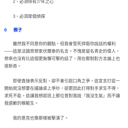
　　2、必須保有少年之心

　　3、必須是個偵探

0	楔子
　　雖然我不同意你的觀點，但我會誓死捍衛你說話的權利
——這是法國思想家伏爾泰的名言。不愧是留名青史的偉人，
想來也沒有比這個更無懈可擊的話了，用在壓制對方言論上也
很新奇。

　　即使直接表示反對，卻不會引起口角之爭，這宣言打從一
開始就沒想要在議論桌上爭吵，卻更因此打得對手求生不得，
求死不能。這讓我想起班上那位曾對我說『我沒生氣』而不讓
我道歉的模範生。

　　我的意見也像那樣被擊潰了。
