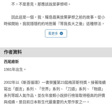
　　不，不是意見，那應該說是夢想吧。

　　因此這是一個，我，瞳島眉美放棄夢想之前的故事。從小
時候開始，我就隱隱約約地抱著『等我長大之後』這種想法，
一直到初中二年級才乾脆地說要了無牽掛地死心，說起來就只
看更多
是個平凡的轉折，這種小家子氣的故事你們大概也不想知道，
但如果是那個少年的話——如果換做那個美少年，他一定會這
麼說的吧！

作者資料
西尾維新
　　「追逐夢想是美麗的，但是，放棄夢想也是一種美麗。」

1981年出生。

　　不過，這只限於是自己決定放棄的情況。

2002年以《斬首循環》一書榮獲第23屆梅菲斯特獎。接著陸續
　　真是的，那個美少年就只有說出來的話比較有男子氣概。

寫出「戲言」系列、「世界」系列、「刀語」系列、「物語」
系列等超人氣作品，並在年度輕小說排行榜皆取得極高的評價
　　到底——我會變得怎麼樣呢？

與成績，是目前日本新生代最重要的大眾作家之一。 