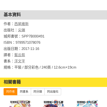
　　孩子氣的夢想，會帶領我到什麼地方？又或是我的夢想，
只會因為承受不了外界壓力而被擊潰？

基本資料
　　我想要從現在開始思考這件事。

作者：
西尾維新
出版社：
尖端
　　最後，雖然這麼做有點自負，但我想在伏爾泰完整的名言
城邦書號：SPP7B000491

中添加一條注意事項。

ISBN：9789571078076

出版日期：2017-11-16

　　要是死了，就什麼也守護不了。

譯者：
藍云辰
書系：
浮文字
1　美少年偵探團的故事
規格：平裝 / 部分彩色 / 240頁 / 12.6cm×19cm                
　　美少年偵探團，這個名字感覺很可疑的團體，聽說是在我
的學校－私立指輪學園－初中部裡秘密進行著什麼的組織。雖
相關書籍
然誤打誤撞知道了這些，但幸運的是，至今為止我都跟那群怪
同作者
同書系
同分類
同出版社
人毫無關係，順利地度過校園生活。

　　他們解決了校內發生的所有衝突，也強調是非正式、非公