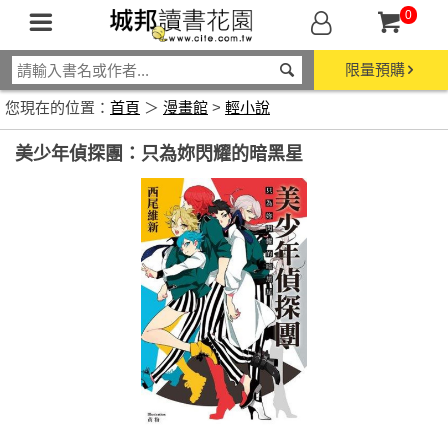
0
限量預購
您現在的位置：
首頁
＞
漫畫館
>
輕小說
美少年偵探團：只為妳閃耀的暗黑星