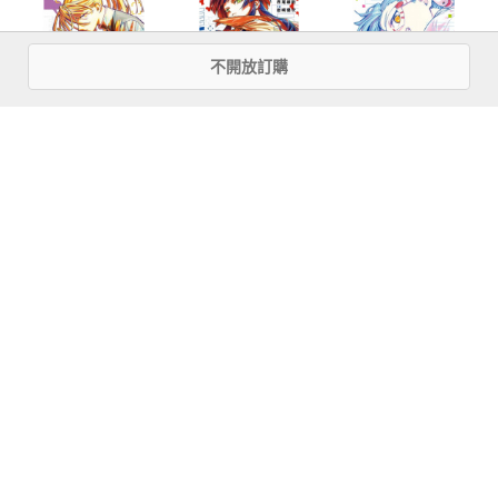
開、非營利的自治組織，但事情的真相卻是，大家都認為他們
根本就是校內所有衝突的來源。這樣的他們，實際上才是全校
不開放訂購
師生都很受不了的討厭鬼。（除了一部分的支持者）。

暗號學園的伊呂
暗號學園的伊呂
暗號學園的伊呂
　　話雖如此，像『大雀蜂事件』和『教室增加事件』等，只
波(04)
波(03)
波(02)
要是跟美少年偵探團有關的各種傳說，常常都被描述得煞有其
事，但其實沒有人清楚真相究竟如何。別說是具體的行動內
容，連團員有誰都交代得含糊不清。

more
優惠活動快訊
　　當然誰都可以隨心所欲地說自己想說的話，但那些謠言全
都像是從『朋友的朋友』那裡聽來的都市傳說，一旦真的去詢
問那些跟謠言有關的學生，大家又都緘口不言。就連可能直接
跟偵探團團員見過面的重要委託人，他們也都表示無可奉告。

　　不管是什麼，都有義務要保密——之類的。

　　不不不不。
