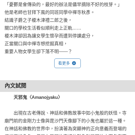
「憂鬱是會傳染的，最好的辦法是儘早摘除不好的枝芽。」

他是老師也甘拜下風的同班同學中禪寺秋彥。

結識子爵之子榎木津禮二郎之後，

關口的學校生活看似順利走上正軌……

榎木津卻因為讓女學生懷孕而遭到停課處分，

正當關口與中禪寺想挖掘真相，

重要人物女學生卻下落不明——？
看更多
內文試閱
天邪鬼〈Amanojyaku〉
　　出現在古老傳說、神話和佛教故事中如小鬼般的妖怪。寺
廟門前的金剛力士像與毘沙門天像腳下的小鬼也屬於這一種。
在神話和佛教的世界中，扮演著為突顯神的正向意義而登場的