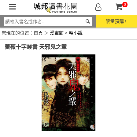
0
限量預購
您現在的位置：
首頁
＞
漫畫館
>
輕小說
薔薇十字叢書 天邪鬼之輩