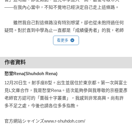
——在我內心當中，不知不覺地已經決定自己走上這條路。

　　雖然我自己對這條路沒有特別想望，卻也從未抱持過任何
疑問。對於直到中學為止一直都是「成績優秀者」的我，老師
也毫無疑問地推薦我去報考一高。

看更多
　　直到收到錄取通知前，我的內心多少還是有些緊張。因為
父母親絲毫不曾懷疑我可以被錄取。

作者資料
愁堂Rena(Shuhdoh Rena)
　　如果沒被錄取的話父母一定會很失望。因為不想成為不孝
12月20日生。射手座B型。出生並居住於東京都。第一次與富士
子，所以被綠取的時候總算是放下心中一塊大石，但也沒有感
見L文庫合作，我是愁堂Rena。這次能夠參與我尊敬的京極夏彥
到特別開心或自豪。也許我的潛意識中也覺得這是「理所當
老師官方認可的「薔薇十字叢書」，我感到非常高興。尚有許
然」的吧。如果落榜，可能也只會覺得是因為「運氣不好」罷
多不足之處，今後也請各位多多指教。

了。

官方網站シャインズwww.r-shuhdoh.com/
　　雖然自己完全沒有發現，但我對唸書這件事似乎感到非常
自滿。不知不覺翹得很高的尾巴，才進入一高卻馬上斷成兩