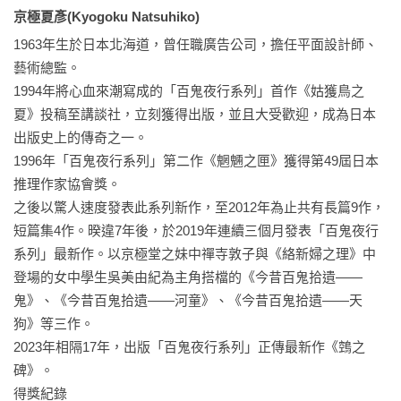
京極夏彥(Kyogoku Natsuhiko)
段，讓我完全失去動力。

1963年生於日本北海道，曾任職廣告公司，擔任平面設計師、
　　如果是有意識地知道自己的自滿，應該會自我反省、繼續
藝術總監。

努力吧。但是我的情況卻有所不同。

1994年將心血來潮寫成的「百鬼夜行系列」首作《姑獲鳥之
夏》投稿至講談社，立刻獲得出版，並且大受歡迎，成為日本
　　從來不曾跌落全年級排名前五名以外的我，入學第一次考
出版史上的傳奇之一。

試的成績不但排名倒數，講課的內容也只聽懂一半。

1996年「百鬼夜行系列」第二作《魍魎之匣》獲得第49屆日本
推理作家協會獎。

　　對於從未嚐過吊車尾經驗的我來說，這可以說是非常大的
之後以驚人速度發表此系列新作，至2012年為止共有長篇9作，
衝擊。正因沒有體會過，當然也不知道該怎麼解決。加上怕生
短篇集4作。暌違7年後，於2019年連續三個月發表「百鬼夜行
的我需要花時間適應新環境，所以班上能稱得上是朋友的同學
系列」最新作。以京極堂之妹中禪寺敦子與《絡新婦之理》中
一個也沒有。

登場的女中學生吳美由紀為主角搭檔的《今昔百鬼拾遺——
鬼》、《今昔百鬼拾遺——河童》、《今昔百鬼拾遺——天
　　就算想跟父母訴苦，也因為規定住校不能常常回家。加上
狗》等三作。

一高特有的氛圍更是壓得我喘不過氣來。

2023年相隔17年，出版「百鬼夜行系列」正傳最新作《鵼之
碑》。

　　說起一高就是粗曠狂野，大多數學生喜歡頭戴白色織帽、
得獎紀錄
