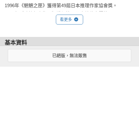
身披著黑色披風、腳踩厚朴木屐，這樣的穿著正是所謂的「一
1996年《魍魎之匣》獲得第49屆日本推理作家協會獎。

高風格」。學生推崇豪邁的男子氣概，光是缺乏霸氣就會遭到
1997年《嗤笑伊右衛門》獲得第25屆泉鏡花文學獎。

看更多
同學恥笑。

2003年《偷窺狂小平次》獲得第16屆山本周五郎獎。

2004年《後巷說百物語》獲得第130屆直木獎。

　　根本沒有一個同學願意理會從小到大不知霸氣為何物的
2011年《西巷說百物語》獲得第24屆柴田鍊三郎獎。

基本資料
我。即使在課堂上被點名回答，我也支支吾吾地說不清楚，只
2016年《遠野物語remix》獲得遠野文化獎。

能呆呆站著，連老師也很快地就放棄我了。

2019年獲得第62屆埼玉文化獎。

作者：
愁堂Rena(Shuhdoh Rena)
、
京極夏彥(Kyogoku 
已絕版，無法販售
2022年《遠巷說百物語》獲得第56屆吉川英治文學獎。

Natsuhiko)
　　再者，宿舍住的是六人房，讓我連喘口氣的地方都沒有。
出版社：
台灣角川
洗澡一起、吃飯也一起，而且每個人的每一個動作都非常迅
相關著作：《邪魅之雫（上）》《邪魅之雫（下）》《陰摩羅
城邦書號：A2860207

速。雖然我從不認為自己是個慢郎中，但卻完全跟不上他們的
鬼之瑕（上）》《陰摩羅鬼之瑕（下）》《塗佛之宴：撤宴
ISBN：9789864734344

速度，漸漸地我開始一直畏縮起來，窩在自己的小天地。

（經典回歸版）》《塗佛之宴：備宴（經典回歸版）》《鐵鼠
出版日期：2016-12-22

之檻（上）（經典回歸版）》《鐵鼠之檻（下）（經典回歸
譯者：
柯璇
　　不管做什麼都提不起勁，學業也好、運動也好，甚至連我
版）》《狂骨之夢（上）》《狂骨之夢（經典回歸版）
繪者：
遠田志帆
相對喜歡的看書，都因為連去圖書館也嫌麻煩而愈來愈少。

（下）》《魍魎之匣（上）【經典回歸版】》《魍魎之匣
書系：
輕．文學
（下）【經典回歸版】》《姑獲鳥之夏（經典回歸版）》《今
規格：平裝 / 單色 / 224頁 / 14.7cm×21cm                
　　食慾不振、晚上也睡不好。沉重的身軀光是起床也覺得疲
昔百鬼拾遺―河童》《今昔百鬼拾遺－－鬼》《書樓弔堂 破