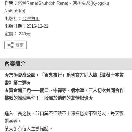
作者：
愁堂Rena(Shuhdoh Rena)
、
京極夏彥(Kyogoku
Natsuhiko)
出版社：
台灣角川
出版日期：2016-12-22
定價： 240元
內容簡介
★京極夏彥公認，「百鬼夜行」系列官方同人誌《薔薇十字叢
書》第二彈★

★黃金鐵三角——關口、中禪寺、榎木津，三人初次共同合作
挑戰的推理事件！一段屬於他們的友情記憶★
進入一高之後，關口巽不但跟不上課業也交不到朋友，每天鬱
鬱寡歡。

某天卻有個人主動搭話。
