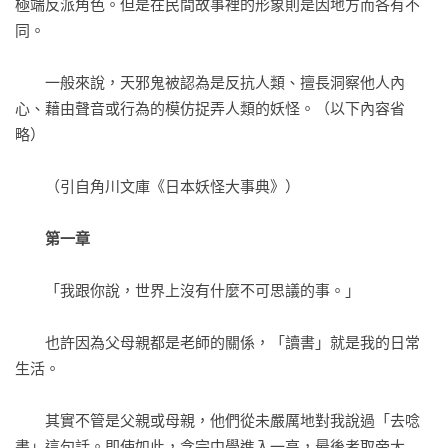
極端反派角色。但是在民間故事裡的形象則是因地方而各有不
同。

　　一般來說，天邪鬼被認為是反抗人類、擅長洞察他人內
心、藉由聲音或行為的模仿捉弄人類的妖怪。（以下內容省
略）

　　（引自角川文庫《日本妖怪大事典》）

第一章
　　「我跟你說，世界上沒有什麼不可思議的事。」

　　也許因為父母親都是老師的關係，「讀書」就是我的日常
生活。

　　其實不管是父親或母親，他們從未嚴厲地對我說過「去唸
書」這句話。即使如此，念完中學進入一高，最後考取帝大