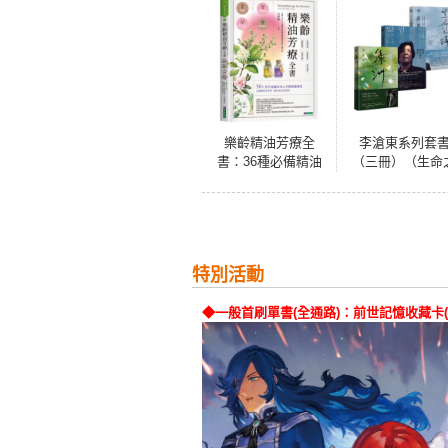
樂齡精油芳療全
李滄東系列套
書：36種必備精油
（三冊）（生命
×36種對症配方×8
詩：李滄東原創
種純露×24種實用芳
本書+電影從不停
香小物
質問：韓國電影
師李滄東，25年
創作歷程+綠洲：
特別活動
滄東原創劇本書
◆一般首刷單書(全通路)：前世記憶收藏卡