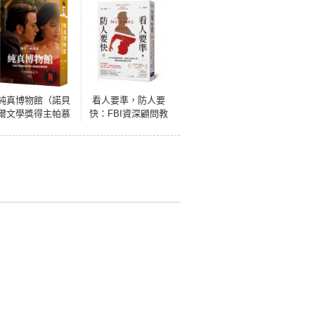
純真博物館（諾貝
看人要準，防人要
爾文學獎得主帕慕
快：FBI資深顧問教
克探究愛與執迷的
你一眼認出危險人
經典作品●影視書衣
物，避開身邊的隱
版）
形炸彈