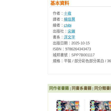
基本資料
作者：
十夜
譯者：
楊佳慧
繪者：
chibi
出版社：
尖端
書系：
浮文字
出版日期：2025-10-15

ISBN：9786264343473

城邦書號：SPP7B001117

規格：平裝 / 部分彩色部分黑白 / 364頁 / 12.
同作者書籍
同書系書籍
同分類書
|
|