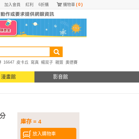
加入會員
紅利
6折購
購物車
(
0
)
野
16647
皮卡丘
寫真
楊双子
親簽
奧德賽
漫畫館
影音館
分
庫存 = 4
放入購物車