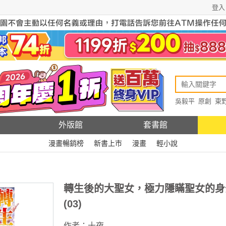
登入
吳毅平
原創
東
原創
Rewire
外版館
套書館
漫畫暢銷榜
新書上市
漫畫
輕小說
轉生後的大聖女，極力隱瞞聖女的身
(03)
作者：
十夜