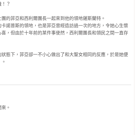
！？

團的菲亞和西利爾團長一起來到他的領地薩斯蘭特。

的卡諾普斯的領地，也是菲亞曾經造訪過一次的地方，令她心生懷
心喜，但由於十年前的某件事使然，西利爾團長和領民之間一直存
的狀態下，菲亞卻一不小心做出了和大聖女相同的反應，於是她便
」。
來。
