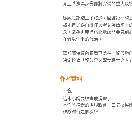
菲亞將遭遇身分即將穿幫的重大危機
從魔黑龍踏上了旅途，回歸第一騎士
該地曾是從前擔任大聖女護衛騎士
念。能夠再度造訪此地讓菲亞感到
在難以弭平的代溝。

薩斯蘭特境內眼看已處在一觸即發
決定扮演「疑似是大聖女轉世之人
作者資料
十夜 
這本小說要被畫成漫畫了。

本作所描繪的世界將會一口氣擴展開
很感謝有這個機會。