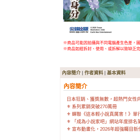
※商品可能因拍攝與不同電腦產生色差，
※商品如經拆封、使用、或拆解以致缺乏完
內容簡介
|
作者資料
|
基本資料
內容簡介
日本狂銷、獲獎無數，超熱門女性向
⚜ 系列累銷突破270萬冊

⚜ 蟬聯《這本輕小說真厲害！》單行
⚜ 「成為小說家吧」網站年度排名第
⚜ 宣布動畫化，2026年超強矚目新