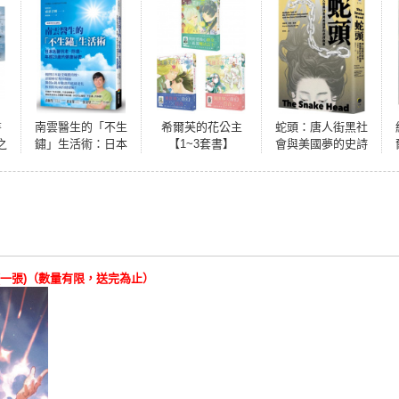
書
南雲醫生的「不生
希爾芙的花公主
蛇頭：唐人街黑社
之
鏽」生活術：日本
【1~3套書】
會與美國夢的史詩
劇
名醫抗老、防癌、
故事
止
年輕20歲的健康祕
大
密【逆齡實證長銷
來
版】
李
）
(一張)（數量有限，送完為止）