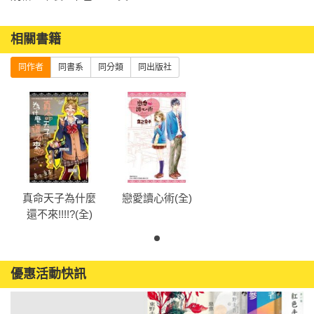
相關書籍
同作者
同書系
同分類
同出版社
真命天子為什麼
戀愛讀心術(全)
還不來!!!!?(全)
優惠活動快訊