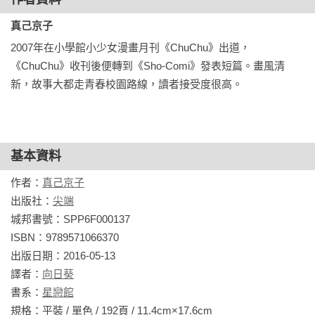
真己京子
2007年在小學館小少女漫畫月刊《ChuChu》出道，
《ChuChu》收刊後便轉到《Sho-Comi》發表短篇。畫風清
新，故事大都走青春校園路線，讀者接受度很高。
基本資料
作者：
真己京子
出版社：
尖端
城邦書號：SPP6F000137

ISBN：9789571066370

出版日期：2016-05-13

譯者：
向日葵
書系：
星戀館
規格：平裝 / 單色 / 192頁 / 11.4cm×17.6cm                