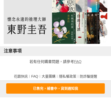
注意事項
若有任何購書問題，請參考
FAQ
花園快訊
︱
FAQ
︱
大量團購
︱
隱私權政策
︱
防詐騙提醒
客服信箱
︱客服專線：(02) 2500-7718
已售完，補書中，貨到通知我
■ 版權所有，禁止轉載 ■