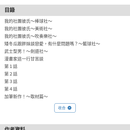
目錄
我的社團彼氏～棒球社～

我的社團彼氏～美術社～

我的社團彼氏～吹奏樂社～

矮冬瓜跟胖妹談戀愛，有什麼問題嗎？～籃球社～

武士型男！～劍道社～

漫畫家這一行甘苦談

第１話

第２話

第３話

第４話

加筆新作！～取材篇～
收合
作者資料