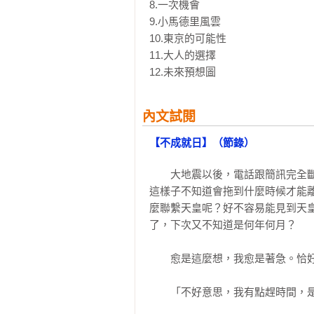
三十二歲與二十一歲。陳姿瑛和山
8.一次機會

不能太厚，也不能太薄。愛情，亦是
9.小馬德里風雲

10.東京的可能性

這些小說角色，濃縮了旅日作家張
11.大人的選擇

係。有的是所謂的哈日族，喜歡日
東京生活以後，才發現原來自己的
己投錯了胎；或者是從鄉下來到東
內文試閱
這些人是《戀愛成就》裡的故事人物
【不成就日】（節錄）
張維中說，日本人和台灣人在性格
大而化之。日本人不善於拒絕；台
　　大地震以後，電話跟簡訊完全
擾，而且就算交往了，久久見一次
這樣子不知道會拖到什麼時候才能
面也無所謂。日本人在愛情裡很被
麼聯繫天皇呢？好不容易能見到天
種非要搞清楚的傻氣，雖然能成為
了，下次又不知道是何年何月？

意。

　　愈是這麼想，我愈是著急。恰好
「我希望寫出一個讓人享受閱讀時
動，帶著那樣的愉悅感，闔上書本
　　「不好意思，我有點趕時間，是
那個人。」
