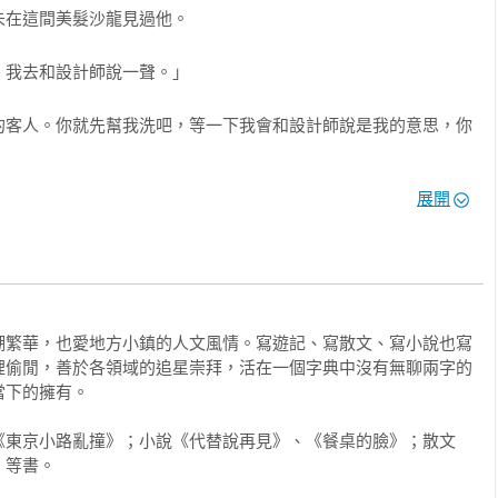
在這間美髮沙龍見過他。

輕盈的都會愛情群像劇。張維中藉著這本書，創造了一群生活在東
相遇，卻造就了美好的際遇。讓人感受到在冷漠的都會裡，總也有
我去和設計師說一聲。」

的客人。你就先幫我洗吧，等一下我會和設計師說是我的意思，你
成就》裡相逢了。兩場大地震貫穿了這則故事，隱喻著故事裡的每
游移的板塊上。缺乏踏實的安全感，未知或彷徨，在彼此的生命中
展開
冒。」

，反倒令我覺得愧疚。

潮繁華，也愛地方小鎮的人文風情。寫遊記、寫散文、寫小說也寫
裡偷閒，善於各領域的追星崇拜，活在一個字典中沒有無聊兩字的
下的擁有。

比較厚，不容易受寒。」我自嘲。

《東京小路亂撞》；小說《代替說再見》、《餐桌的臉》；散文
等書。

」
