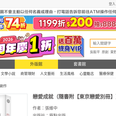
登入
吳毅平
原創
東
原創
Rewire
外版館
套書館
文學小說
商管理財
人文藝術
生活風格
心靈勵志
醫療保健
創作
戀愛成就（隨書附【東京戀愛別冊】
作者：
張維中
出版社：
原點出版