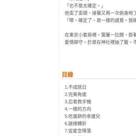
「也不是太確定。」

他歪了歪頭，接著又再一次俯身吻了
「嗯，確定了，是一樣的感覺。我確
在東京小套房裡，窗簾一拉開，掛
愛情御守。於是在神社裡抽了籤，
成了我的怪癖。

我，陳姿瑛，三十二歲，單身，嗜吃
在愛情的黃曆裡，有時會懷疑自己，
目錄
直到地震那天，在沒有熱水的髮廊裡
在我的生命裡，妳在我遇到妳的那一
1.不成就日

所以，妳的年齡就是從那一天開始算
2.完美角度

3.忍者救手機

永遠都在等待機會的我，永遠都在
4.一樣的方向

我，何德何能，可以讓這樣的一個
5.吃蛋餅的幸運兒

情的「不成就日」，給我一個生日大
6.謎樣轉折

7.從星空降落
