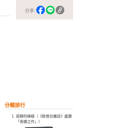
分享:
分類排行
寂靜的緯線（《歐普拉雜誌》盛讚
「奇蹟之作」）