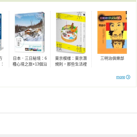
子的反射裡看見那男孩，從店門口抱著一口卡式瓦斯爐走進來。他
。

，紛紛問男孩要做什麼。

室拿了一個鍋子，然後迅速地盛滿水，架在瓦斯爐上開始煮沸。不
方
日本．三日秘境：6
東京模樣：東京潛
三明治俱樂部
我們現在有熱水囉。」

）：
種心境之旅×13個沿
規則，那些生活裡
日
途絕無僅有的風
微小卻重要的事
，有你的喔！」店裡幾個俏皮的設計師起鬨叫好。

要走
景，一場愛的魔幻
more
行
旅行！
本拓海。

因為是害羞，還是蒸氣燻著臉的緣故，雙頰頓時紅潤起來。那是皮
模樣。

不出話來。
