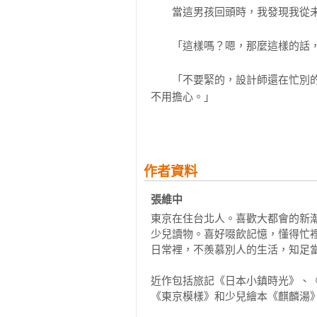
　　當這男孩回頭時，我發現我從未
《戀愛成就》是一個喜劇基調的，
京的過客。這群人最初只是偶然的
　　「這樣嗎？嗯，那麼這樣的話，
著溫暖情事。

　　「不要緊的，設計師還在忙別
這樣的台灣人和日本人，在《戀愛
不用擔心。」

個人，彼此的愛情都像是踩在一塊
碰撞出一場震撼的動搖。
　　「這樣嗎？可是，用冷水容易感
　　他顯得有點為難。他為難的表情
作者資料
　　「我不太容易感冒的。」

張維中
東京在住台北人。喜歡大都會的新
　　「陳小姐的身體很好。」

少兒讀物。喜好啜飲記憶，懂得忙
日常裡，不羨慕別人的生活，知足當
　　「也不是，是我年紀不小了，皮
近作包括旅記《日本小鎮時光》、
《東京模樣》和少兒繪本《麒麟湯》
　　「快別這麼說！沒有這樣的事。