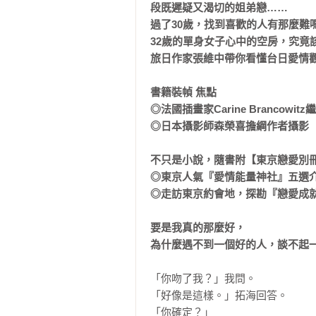
段既遲疑又渴切的姐弟戀……

過了30歲，找到喜歡的人有那麼難嗎
32歲的單身女子心中的空房，究竟該
旅日作家張維中帶你看懂台日愛情觀
書籍裝幀 焦點

◎法國插畫家Carine Brancow
◎日本攝影師森榮喜擔綱作者攝影

不只是小說，隨書附【東京戀愛別冊
◎東京人氣『愛情能量神社』五選介
◎走訪東京約會地，探勘『戀愛成就
要是我真的那麼好，

為什麼遇不到一個好的人，談不起
「你吻了我？」我問。

「好像是這樣。」拓海回答。

「你確定？」
