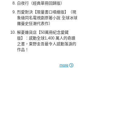
白夜行（經典單冊回歸版）
烈愛對決【限量書口噴繪版】（現
象級同名電視劇原著小說 全球冰球
羅曼史狂潮代表作）
解憂雜貨店【50萬冊紀念愛藏
版】：感動全球1,400 萬人的奇蹟
之書，東野圭吾最令人感動落淚的
作品！
more