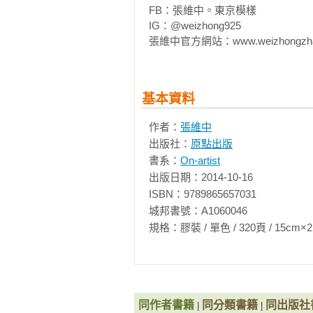
FB：張維中。東京模樣

　　男孩慌張地猛搖頭，然後點頭答
IG：@weizhong925

張維中官方網站：www.weizhongzha
　　老實說，我竟然希望他多搖一
對客人的制式反應，而是出自內心的
基本資料
　　出自內心，一個男人害怕女人生
作者：
張維中
　　美髮沙龍裡工作的男孩女孩總
出版社：
原點出版
眼鏡的他，身上散發著一點那個年紀
書系：
On-artist
出版日期：2014-10-16

　　那個年紀？當我想到自己開始用
ISBN：9789865657031

城邦書號：A1060046

　　確實也是。三十一歲的我，已經
規格：膠裝 / 單色 / 320頁 / 15cm×21cm   
　　沒想到，那男孩請我稍等一下以
　　二十歲世代的年輕人，果然辦事
同作者書籍
同分類書籍
同出版社
|
|