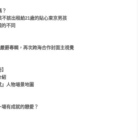
？

不該出租給21歲的貼心東京男孩

的不同

itz繼嚴爵專輯，再次跨海合作封面主視覺

】

紹

』人物場景地圖

一場有成就的戀愛？