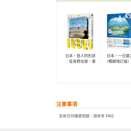
　　我有點不耐煩了，突然，從鏡
的舉動令店裡所有人的目光都投向他
　　吃火鍋？店裡的設計師全笑起來
　　男孩沒有回答，從店裡的儲藏
一會兒，水就開了。

日本，旅人的形狀
日本，一日遠
　　「陳小姐，不好意思，久等了。
：從長野出發，東
（暢銷增訂版
北下車，33種日本
發現隱藏版的
　　「山本君，酷喔！」、「拓海君
在地人的自遊之道
本！36個一定
的經典輕旅
　　山本拓海。原來他的名字叫做山
　　端著熱水的山本拓海，不知道
注意事項
膚白皙的日本男孩，臉紅起來的典型
若有任何購書問題，請參考
FAQ
　　我愣著，很是驚訝，一時之間說