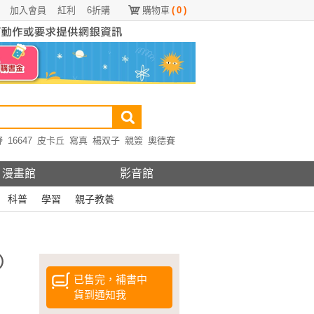
加入會員
紅利
6折購
購物車
(
0
)
野
16647
皮卡丘
寫真
楊双子
親簽
奧德賽
漫畫館
影音館
科普
學習
親子教養
）
已售完，補書中
貨到通知我