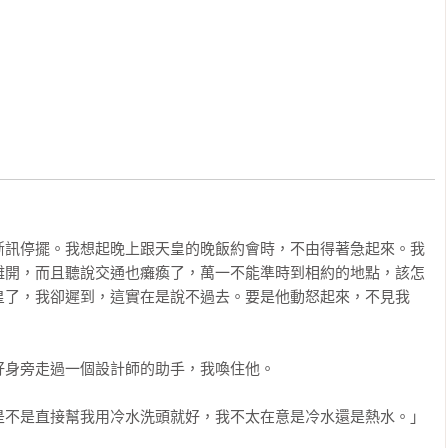
本拓海。奶奶用愛才能成就的美味蛋餅。不要太稀，也不要太濃；
如此。

維中生活在東京近七年，眼中所觀察到的日本人和台灣人的人際關
本而來到東京，打定主意談戀愛非得跟日本人才行；有的則是到了
體質不那麼適應日本。還有的明明是日本人，卻愛台灣愛到覺得自
京打拚的日本年輕人，發現當初的夢想在這裡也特別容易被稀釋。
，也是張維中在東京遇見、看見的真實世界。

上有著根本性的不同，愛情觀也不一樣。日本人過於敏感；台灣人
灣人會直接說不。日本人喜歡保持距離，對臨時說要見面會很困
斷訊停擺。我想起晚上跟天皇的晚飯約會時，不由得著急起來。我
也無妨；台灣人喜歡臨時起意，想到就約吃飯，交往了每天下班見
離開，而且聽說交通也癱瘓了，萬一不能準時到相約的地點，該怎
動，態度跟日語用法一樣曖昧，不願當決定的那一方；台灣人則有
皇了，我卻遲到，這實在是說不過去。要是他動怒起來，不見我
決定的那一方，卻可能因為「誤讀空氣」而搞錯日本人暗示的真
身旁走過一個設計師的助手，我喚住他。

光的故事」。張維中希望大家讀完這本書以後，心中有些微小的觸
，去期待你的下一餐；你的明天；你生命裡說不定明天就會遇到的
不是直接幫我用冷水洗頭就好，我不太在意是冷水還是熱水。」
