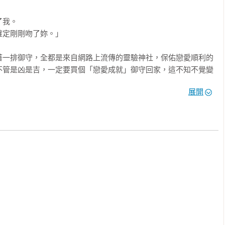
我。

定剛剛吻了妳。」

著一排御守，全都是來自網路上流傳的靈驗神社，保佑戀愛順利的
不管是凶是吉，一定要買個「戀愛成就」御守回家，這不知不覺變
展開
炸蓮藕。

每一天都是不成就日。

，那二十一歲男孩的貼心舉動把我弄哭了。

天才剛誕生。

起。現在還只是個新生兒而已呢。

依賴奶奶和前男友的我，永遠都在神明面前祈求「戀愛成就」的
男孩要求著，給他一次機會呢？老天爺真的會網開一面，放過我愛
禮嗎？
