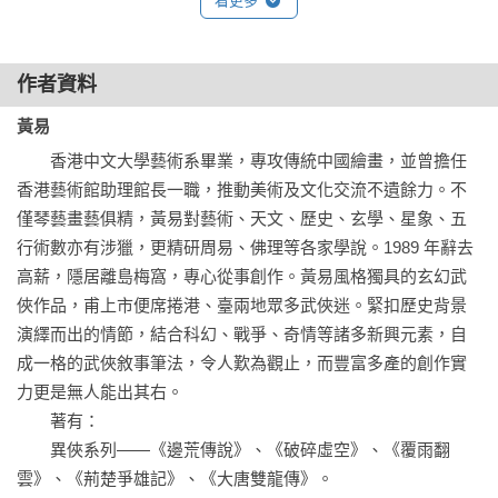
看更多
說擴展至新的極限。這部全新長篇鉅作，預計每月出版一卷，
全系列預計以20卷完結。
作者資料
黃易
　　香港中文大學藝術系畢業，專攻傳統中國繪畫，並曾擔任
香港藝術館助理館長一職，推動美術及文化交流不遺餘力。不
僅琴藝畫藝俱精，黃易對藝術、天文、歷史、玄學、星象、五
行術數亦有涉獵，更精研周易、佛理等各家學說。1989 年辭去
高薪，隱居離島梅窩，專心從事創作。黃易風格獨具的玄幻武
俠作品，甫上市便席捲港、臺兩地眾多武俠迷。緊扣歷史背景
演繹而出的情節，結合科幻、戰爭、奇情等諸多新興元素，自
成一格的武俠敘事筆法，令人歎為觀止，而豐富多產的創作實
力更是無人能出其右。

　　著有：

　　異俠系列——《邊荒傳說》、《破碎虛空》、《覆雨翻
雲》、《荊楚爭雄記》、《大唐雙龍傳》。
