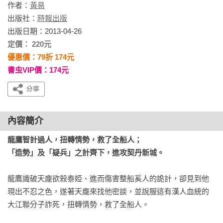
作者：
黃易
出版社：
時報出版
出版日期：2013-04-26
定價： 220元
優惠價：79折 174元
書虫VIP價：174元
內容簡介
龍鷹智計過人，扭轉情勢，救了全船人； 

「造勢」及「疑兵」之計齊下，進攻契丹新城。 
龍鷹識破天龐欲殺泰婭、進而傷害整船奚人的詭計，卻見到他
現出不忍之色，遂著天龐來找他密談，並說服這有漢人血統的
大江聯分子詐死，扭轉情勢，救了全船人。 
