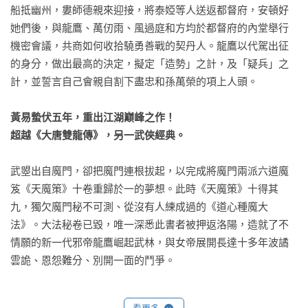
船抵幽州，婁師德親來迎接，將泰婭等人送返都督府，安頓好
她們後，與龍鷹、萬仞雨、風過庭和方均於都督府的內堂舉行
機密會議，共商如何收拾驍勇善戰的契丹人。龍鷹以代駕出征
的身分，做出最高的決定，擬定「造勢」之計，及「疑兵」之
計，並誓言自己會親自割下盡忠和孫萬榮的項上人頭。 

黃易蟄伏五年，重出江湖巔峰之作！ 

超越《大唐雙龍傳》，另一武俠經典。
武曌出自魔門，卻把魔門連根拔起，以完成將魔門兩派六道魔
笈《天魔策》十卷重歸於一的夢想。此時《天魔策》十得其
九，獨欠魔門秘不可測、從沒有人練成過的《道心種魔大
法》。大法秘卷已毀，唯一深悉此書者被押返洛陽，造就了不
情願的新一代邪帝龍鷹崛起武林，與女帝展開長達十多年波譎
雲詭、恩怨難分、別開一面的鬥爭。 

《日月當空》是玄幻武俠宗帥黃易暌違五年新作,力圖將武俠小