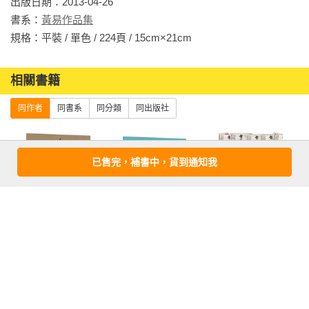
出版日期：2013-04-26

書系：
黃易作品集
規格：平裝 / 單色 / 224頁 / 15cm×21cm                
相關書籍
同作者
同書系
同分類
同出版社
已售完，補書中，貨到通知我
大唐雙龍傳【卷
日月當空（全套
日月當空(全18卷)
一～卷廿】
18卷）
more