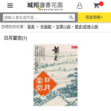
0
限量預購
您現在的位置：
首頁
＞
外版館
>
文學小說
>
歷史/武俠小說
日月當空(7)