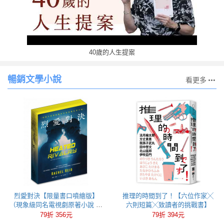
40歲的人生提案
暢銷文學小說
看更多
烈愛對決【限量書口噴繪版】
推理的時間到了！【六位作家╳
（現象級同名電視劇原著小說 全
六則短篇╳致讀者的挑戰書】
球冰球羅曼史狂潮代表作）
79折 356元
79折 394元