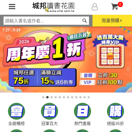
0
限量預購
全館暢榜
冠軍百大
熱門書展
絕版35折