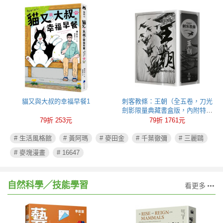
貓又與大叔的幸福早餐1
刺客教條：王朝（全五卷，刀光
劍影限量典藏書盒版，內附特製
刺客水墨古風海報）
79折 253元
79折 1761元
# 生活風格館
# 黃阿瑪
# 麥田金
# 千葉徹彌
# 三麗鷗
# 麥塊漫畫
# 16647
自然科學╱技能學習
看更多