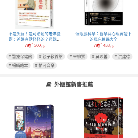
不是失智！是可治癒的老年憂
催眠腦科學：醫學與心理實證下
鬱：爸媽有點怪怪的？悲觀易
的臨床催眠大全
怒、健忘失眠可能都是心病！照
79折 300元
79折 458元
護必讀老年憂鬱症指南
# 醫療保健館
# 親子教養館
# 畢柳鶯
# 吳映蓉
# 洪建德
# 暢銷繪本
# 帕可音樂
外版館新書推薦