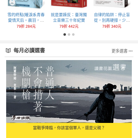
回
雪的終點(暖淚系青春
就是要躁反：臺灣獨
自律的陷阱：停止盲
愛情天后‧晨羽，全
立音樂三十年紀實
從，別再硬撐，少做
新加筆黑暗純愛系列
一點，成就更多
79折 284元
79折 442元
79折 340元
最終曲！)
每月必讀選書
更多選書
當戰爭降臨，你該當個軍人，還是父親？