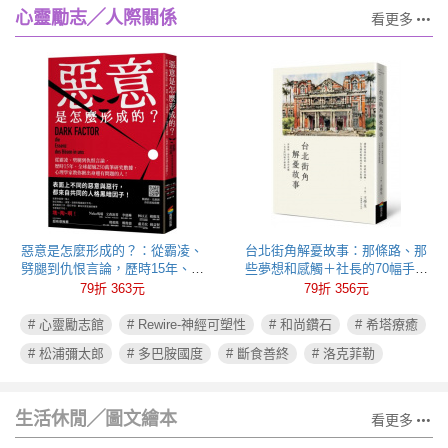
心靈勵志╱人際關係
看更多
惡意是怎麼形成的？：從霸凌、
台北街角解憂故事：那條路、那
劈腿到仇恨言論，歷時15年、全
些夢想和感觸＋社長的70幅手繪
球超過250萬筆研究數據，心理學
插圖
79折 363元
79折 356元
家教你揪出身邊有問題的人！
# 心靈勵志館
# Rewire-神經可塑性
# 和尚鑽石
# 希塔療癒
# 松浦彌太郎
# 多巴胺國度
# 斷食善終
# 洛克菲勒
生活休閒╱圖文繪本
看更多