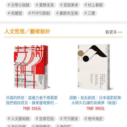
# 文學小說館
# 東野圭吾
# 宮部美幸
# 村上春樹
# 布蘭登
# POPO原創
# 慶餘年全冊
# 三體
人文哲思╱藝術設計
看更多
共識的終結：當權力者不再需要
感動，如此創造：日本電影配樂
我們相信謊言，誰掌握現實的定
大師久石讓的音樂夢（新版）
義權，誰就能操控政治
79折 316元
79折 300元
# 人文藝術館
# 吉原花街
# 不只厭女
# 地中海史
# 流行音樂
# 貓貓歷史
# 神保町