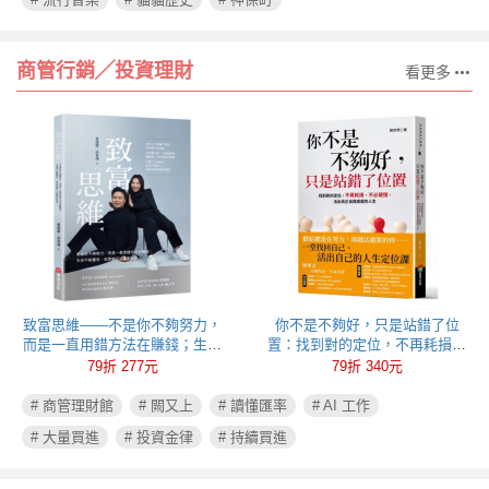
商管行銷╱投資理財
看更多
致富思維——不是你不夠努力，
你不是不夠好，只是站錯了位
而是一直用錯方法在賺錢；生命
置：找到對的定位，不再耗損、
不能重來，但思維可以重新彩
不必硬撐，活出真正自我成就的
79折 277元
79折 340元
排！
人生
# 商管理財館
# 闕又上
# 讀懂匯率
# AI 工作
# 大量買進
# 投資金律
# 持續買進