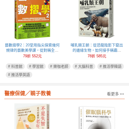
藝數摺學2：20堂用指尖探索幾何
哺乳類王朝：從恐龍陰影下竄出
規律的藝數美學課，從對稱全等
的邊緣生物，如何接手稱霸地
到比例相似，動手體驗數學之用
球？
79折 552元
78折 585元
與藝術之美
# 科普館
# 學習館
# 樂咖老師
# 大腦科普
# 推活學韓語
# 推活學英語
醫療保健╱親子教養
看更多