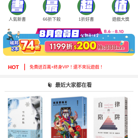
人氣新書
66折下殺
1折好書
遊戲大獎
絕版35折，年度唯一！快來周年慶逛逛！
免費送百萬+終身VIP！還不來玩遊戲！
HOT
周年慶1折起！滿額再減15%送6折券！
城邦讀書花園提醒您：嚴防詐騙，小心求證！
最近大家都在看