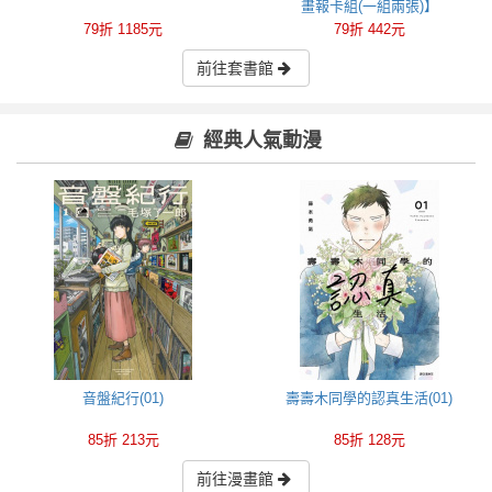
畫報卡組(一組兩張)】
79折 1185元
79折 442元
前往套書館
經典人氣動漫
音盤紀行(01)
壽壽木同學的認真生活(01)
85折 213元
85折 128元
前往漫畫館