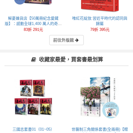
解憂雜貨店【50萬冊紀念愛藏
唯紅花綻放:習近平時代的認同與
版】：感動全球1,400 萬人的奇蹟
歸屬
之書，東野圭吾最令人感動落淚
83折 291元
79折 395元
的作品！
前往外版館
收藏家最愛，買套書最划算
三國志套書01（01~05）
世襲制三角關係套書(全兩冊)【贈