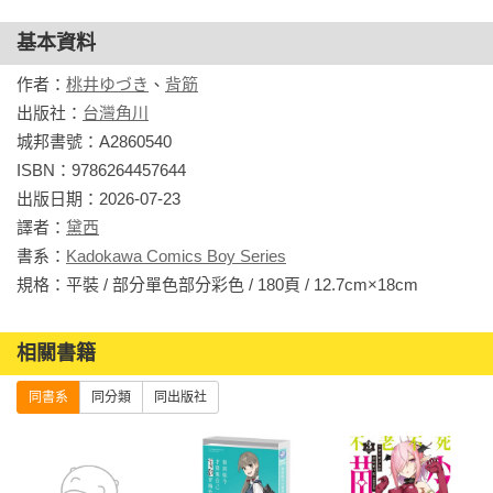
基本資料
作者：
桃井ゆづき
、
背筋
出版社：
台灣角川
城邦書號：A2860540

ISBN：9786264457644

出版日期：2026-07-23

譯者：
黛西
書系：
Kadokawa Comics Boy Series
規格：平裝 / 部分單色部分彩色 / 180頁 / 12.7cm×18cm                
相關書籍
同書系
同分類
同出版社