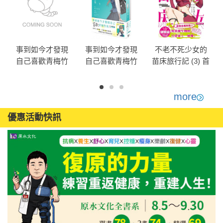
)
事到如今才發現
事到如今才發現
不老不死少女的
自己喜歡青梅竹
自己喜歡青梅竹
苗床旅行記 (3) 首
馬 (1)
馬 (1) 特裝版
刷特裝版
more
優惠活動快訊