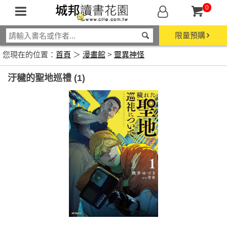
0
限量預購
您現在的位置：
首頁
＞
漫畫館
>
靈異神怪
汙穢的聖地巡禮 (1)