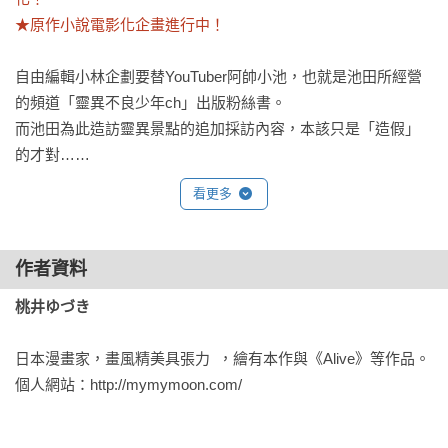
★原作小說電影化企畫進行中！
自由編輯小林企劃要替YouTuber阿帥小池，也就是池田所經營
的頻道「靈異不良少年ch」出版粉絲書。

而池田為此造訪靈異景點的追加採訪內容，本該只是「造假」
的才對……
看更多
作者資料
桃井ゆづき
日本漫畫家，畫風精美具張力  ，繪有本作與《Alive》等作品。

個人網站：http://mymymoon.com/