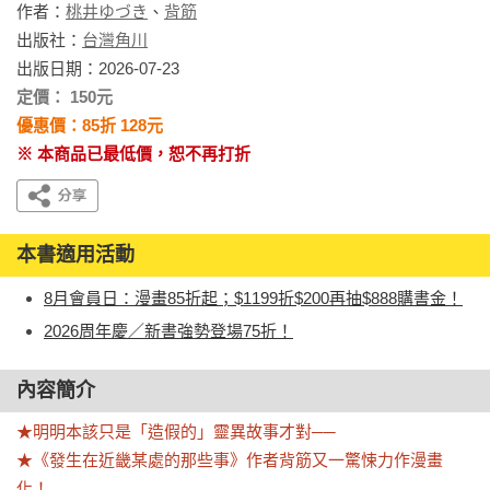
作者：
桃井ゆづき
、
背筋
出版社：
台灣角川
出版日期：2026-07-23
定價： 150元
優惠價：85折 128元
※ 本商品已最低價，恕不再打折
本書適用活動
8月會員日：漫畫85折起；$1199折$200再抽$888購書金！
2026周年慶／新書強勢登場75折！
內容簡介
★明明本該只是「造假的」靈異故事才對──

★《發生在近畿某處的那些事》作者背筋又一驚悚力作漫畫
化！
