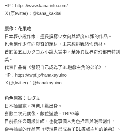
HP：https://www.kana-info.com/

Ｘ(原twitter)：@kana_kakitai

原作：花果唯
日本輕小說作家，擅長撰寫少女向與輕度BL類的作品。

也會創作少年向與奇幻題材，未來想挑戰恐怖題材。

曾於第五屆カクヨム小說大賞中，榮獲異世界奇幻部門特別
獎。

代表作品有《發現自己成為了BL遊戲主角的弟弟》。

HP：https://twpf.jp/hanakayuino

Ｘ(原twitter)：@hanakayuino

角色原案：しヴぇ
日本插畫家，神奈川縣出身。

喜歡二次元偶像、數位遊戲、TRPG等。

目前擔任公司設計師，也從事個人角色插畫與漫畫創作。

從事插畫的作品有《發現自己成為了BL遊戲主角的弟弟》、