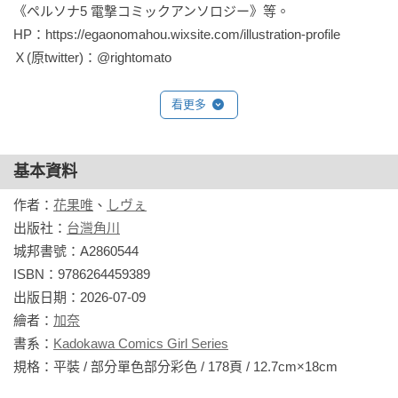
《ペルソナ5 電撃コミックアンソロジー》等。

HP：https://egaonomahou.wixsite.com/illustration-profile

Ｘ(原twitter)：@rightomato
看更多
基本資料
作者：
花果唯
、
しヴぇ
出版社：
台灣角川
城邦書號：A2860544

ISBN：9786264459389

出版日期：2026-07-09

繪者：
加奈
書系：
Kadokawa Comics Girl Series
規格：平裝 / 部分單色部分彩色 / 178頁 / 12.7cm×18cm                