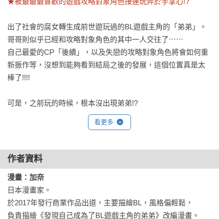
★被最最最喜歡的遊戲攻略對象角色接連玩弄於手掌心!?
出了社會的腐女轉生成前世遊玩過的BL遊戲主角的「弟弟」。

哥哥則似乎已經和攻略對象角色的其中一人交往了⋯⋯

自己最愛的CP「後續」，以及失戀的攻略對象角色將會如何重
新振作等，沒想到能夠看到結局之後的發展，這個位置真是太
棒了!!!!

可是，之前玩的時候，根本沒出現弟弟!?
看更多
作者資料
漫畫：加奈
日本漫畫家。

於2017年發行商業作品出道，主要描繪BL，風格偏輕鬆，

負責描繪《發現自己成為了BL遊戲主角的弟弟》改編漫畫。
