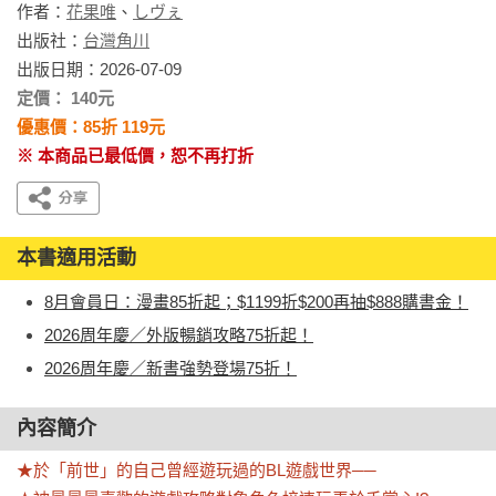
作者：
花果唯
、
しヴぇ
出版社：
台灣角川
出版日期：2026-07-09
定價： 140元
優惠價：85折 119元
※ 本商品已最低價，恕不再打折
本書適用活動
8月會員日：漫畫85折起；$1199折$200再抽$888購書金！
2026周年慶／外版暢銷攻略75折起！
2026周年慶／新書強勢登場75折！
內容簡介
★於「前世」的自己曾經遊玩過的BL遊戲世界──
