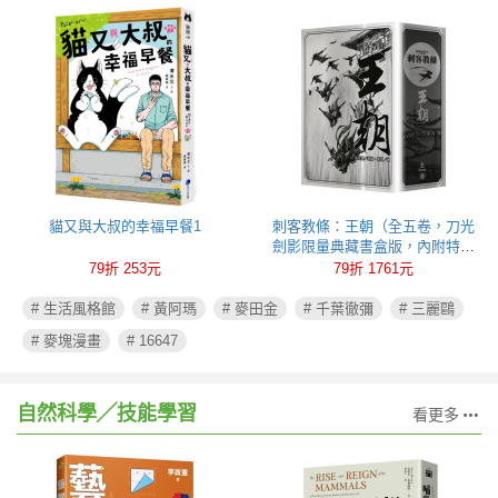
貓又與大叔的幸福早餐1
刺客教條：王朝（全五卷，刀光
劍影限量典藏書盒版，內附特製
刺客水墨古風海報）
79折 253元
79折 1761元
# 生活風格館
# 黃阿瑪
# 麥田金
# 千葉徹彌
# 三麗鷗
# 麥塊漫畫
# 16647
自然科學╱技能學習
看更多