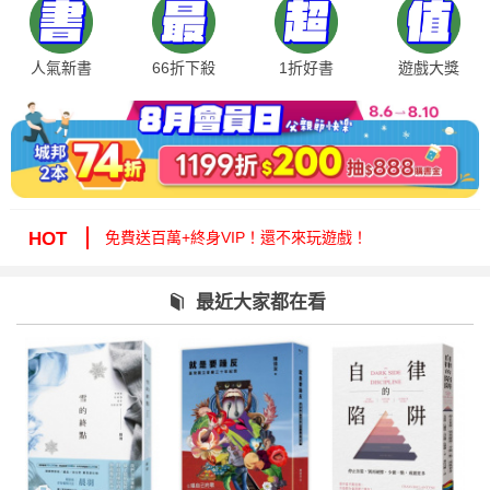
人氣新書
66折下殺
1折好書
遊戲大獎
絕版35折，年度唯一！快來周年慶逛逛！
免費送百萬+終身VIP！還不來玩遊戲！
HOT
周年慶1折起！滿額再減15%送6折券！
城邦讀書花園提醒您：嚴防詐騙，小心求證！
最近大家都在看