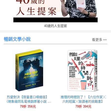
40歲的人生提案
暢銷文學小說
看更多
烈愛對決【限量書口噴繪版】
推理的時間到了！【六位作家╳
（現象級同名電視劇原著小說 全
六則短篇╳致讀者的挑戰書】
球冰球羅曼史狂潮代表作）
79折 356元
79折 394元