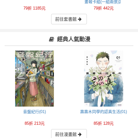
畫報卡組(一組兩張)】
79折 1185元
79折 442元
前往套書館
經典人氣動漫
音盤紀行(01)
壽壽木同學的認真生活(01)
85折 213元
85折 128元
前往漫畫館