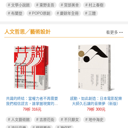
# 文學小說館
# 東野圭吾
# 宮部美幸
# 村上春樹
# 布蘭登
# POPO原創
# 慶餘年全冊
# 三體
人文哲思╱藝術設計
看更多
共識的終結：當權力者不再需要
感動，如此創造：日本電影配樂
我們相信謊言，誰掌握現實的定
大師久石讓的音樂夢（新版）
義權，誰就能操控政治
79折 316元
79折 300元
# 人文藝術館
# 吉原花街
# 不只厭女
# 地中海史
# 流行音樂
# 貓貓歷史
# 神保町