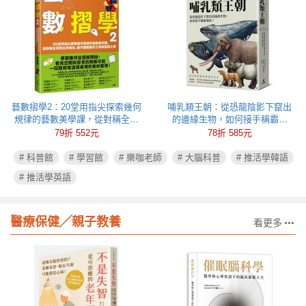
藝數摺學2：20堂用指尖探索幾何
哺乳類王朝：從恐龍陰影下竄出
規律的藝數美學課，從對稱全等
的邊緣生物，如何接手稱霸地
到比例相似，動手體驗數學之用
球？
79折 552元
78折 585元
與藝術之美
# 科普館
# 學習館
# 樂咖老師
# 大腦科普
# 推活學韓語
# 推活學英語
醫療保健╱親子教養
看更多