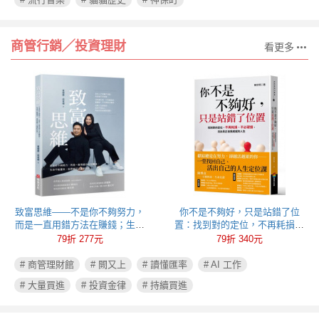
商管行銷╱投資理財
看更多
致富思維——不是你不夠努力，
你不是不夠好，只是站錯了位
而是一直用錯方法在賺錢；生命
置：找到對的定位，不再耗損、
不能重來，但思維可以重新彩
不必硬撐，活出真正自我成就的
79折 277元
79折 340元
排！
人生
# 商管理財館
# 闕又上
# 讀懂匯率
# AI 工作
# 大量買進
# 投資金律
# 持續買進