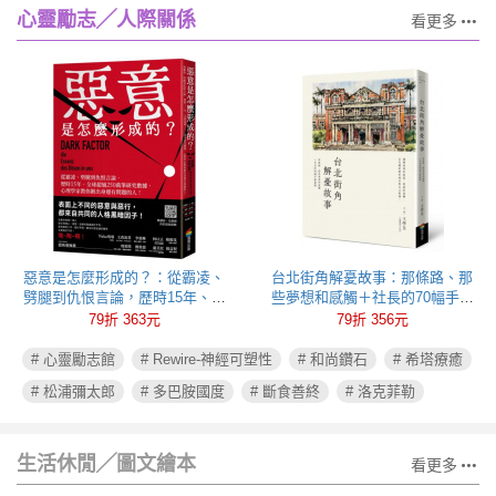
心靈勵志╱人際關係
看更多
惡意是怎麼形成的？：從霸凌、
台北街角解憂故事：那條路、那
劈腿到仇恨言論，歷時15年、全
些夢想和感觸＋社長的70幅手繪
球超過250萬筆研究數據，心理學
插圖
79折 363元
79折 356元
家教你揪出身邊有問題的人！
# 心靈勵志館
# Rewire-神經可塑性
# 和尚鑽石
# 希塔療癒
# 松浦彌太郎
# 多巴胺國度
# 斷食善終
# 洛克菲勒
生活休閒╱圖文繪本
看更多