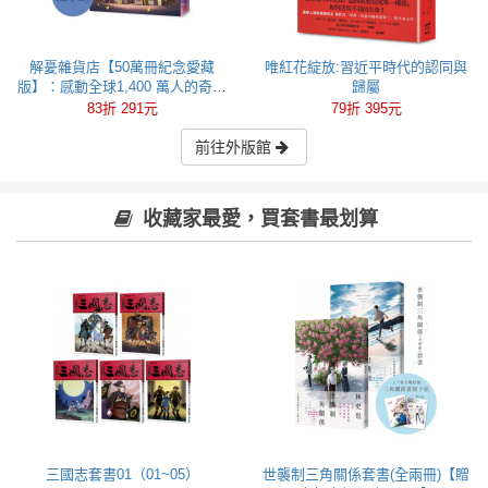
解憂雜貨店【50萬冊紀念愛藏
唯紅花綻放:習近平時代的認同與
版】：感動全球1,400 萬人的奇蹟
歸屬
之書，東野圭吾最令人感動落淚
83折 291元
79折 395元
的作品！
前往外版館
收藏家最愛，買套書最划算
三國志套書01（01~05）
世襲制三角關係套書(全兩冊)【贈