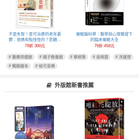
不是失智！是可治癒的老年憂
催眠腦科學：醫學與心理實證下
鬱：爸媽有點怪怪的？悲觀易
的臨床催眠大全
怒、健忘失眠可能都是心病！照
79折 300元
79折 458元
護必讀老年憂鬱症指南
# 醫療保健館
# 親子教養館
# 畢柳鶯
# 吳映蓉
# 洪建德
# 暢銷繪本
# 帕可音樂
外版館新書推薦