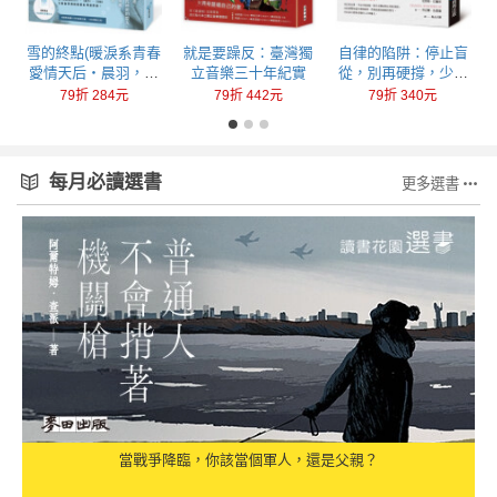
回
雪的終點(暖淚系青春
就是要躁反：臺灣獨
自律的陷阱：停止盲
愛情天后‧晨羽，全
立音樂三十年紀實
從，別再硬撐，少做
新加筆黑暗純愛系列
一點，成就更多
79折 284元
79折 442元
79折 340元
最終曲！)
每月必讀選書
更多選書
當戰爭降臨，你該當個軍人，還是父親？