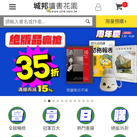
0
限量預購
全館暢榜
冠軍百大
熱門書展
絕版35折