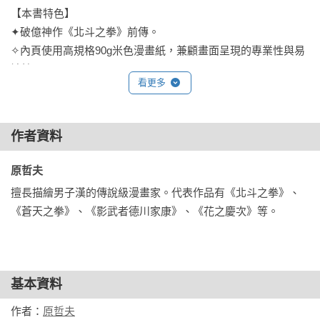
【本書特色】

✦破億神作《北斗之拳》前傳。

✧內頁使用高規格90g米色漫畫紙，兼顧畫面呈現的專業性與易
讀性。

看更多
✦放大開本至25K，提升閱讀舒適度。
作者資料
原哲夫 
擅長描繪男子漢的傳說級漫畫家。代表作品有《北斗之拳》、
《蒼天之拳》、《影武者德川家康》、《花之慶次》等。
基本資料
作者：
原哲夫