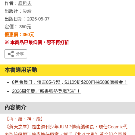
作者：
原哲夫
出版社：
尖端
出版日期：2026-05-07
定價： 350元
優惠價：350元
※ 本商品已最低價，恕不再打折
本書適用活動
8月會員日：漫畫85折起；$1199折$200再抽$888購書金！
2026周年慶／新書強勢登場75折！
內容簡介
【再．續．神．緣】

《蒼天之拳》是由週刊少年JUMP傳奇編輯長，現任Coamix代
表取締役堀江信彥擔任原案，攜手《北斗之拳》黃金組合原哲