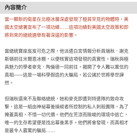
內容簡介
當一顆新的衛星在北極冰層深處發現了極其罕見的物體時，美
國太空總署宣布了一項功績……這項功績對美國太空政策和即
將到來的總統選舉有著深遠的影響。
當總統寶座岌岌可危之際，他派遣白宮情報分析員瑞秋．謝克
斯頓前往米爾恩冰棚，以便核實這項發現的真實性。瑞秋與極
具魅力的學者麥克．陶倫德一同前往，揭開了令人難以置信的
真相——這是一場科學假造的大騙局，若公諸於世將舉世譁
然。

但瑞秋還來不及聯絡總統，她和麥克即遭到特遣隊的致命攻
擊，這是一組由神祕幕後操縱者所控制的私人刺殺團隊，為了
掩蓋真相，不惜一切代價。他們在荒涼而險峻的環境中逃亡，
唯一的生存希望便是找出幕後黑手。他們將會發現，而真相才
是最令人震驚的騙局……
