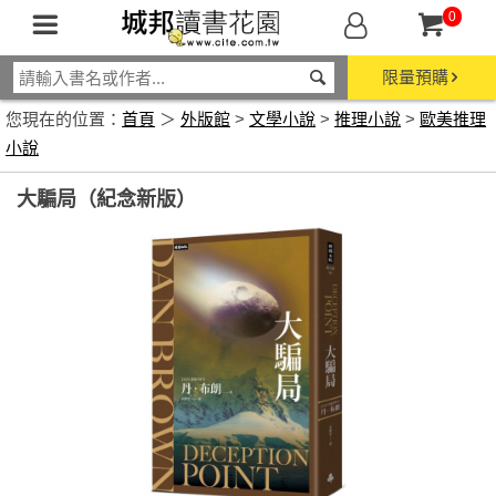
0
限量預購
您現在的位置：
首頁
＞
外版館
>
文學小說
>
推理小說
>
歐美推理
小說
大騙局（紀念新版）