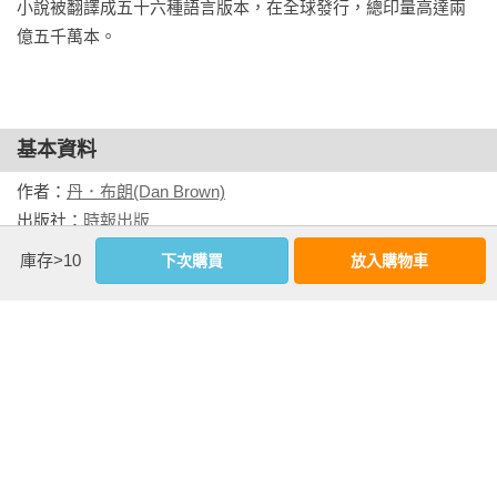
小說被翻譯成五十六種語言版本，在全球發行，總印量高達兩
卜洛菲注視著卡片。「不會吧。這上面寫的東西不正確。我沒
億五千萬本。
有──」

男子以步槍強抵卜洛菲的太陽穴。

地質學家卜洛菲以顫音傳送這份怪異的訊息。

基本資料
「好，」第一名男子說。「現在你帶著四條狗上直昇機。」

作者：
丹．布朗(Dan Brown)
出版社：
時報出版
在槍口之下，卜洛菲設法趕著愛犬拉雪橇步上直昇機的登機斜
城邦書號：A2204136

坡，進入運貨艙。站定後，直昇機立即起飛，轉向西方飛去。

庫存>10
下次購買
放入購物車
ISBN：9786264443272

出版日期：2026-03-27

「你們究竟是什麼人？」卜洛菲質問。他的大衣底下猛冒汗。
譯者：
宋瑛堂
還有，那份訊息到底是什麼意思？

書系：
PEOPLE
規格：平裝 / 黑白 / 568頁 / 14.8cm×21cm                
兩名男子不發一語。

直昇機向上爬昇，強風隨之灌入敞開的艙門。四隻仍拴在雪橇
相關書籍
上的哈士奇這時嗚嗚哀叫著。
