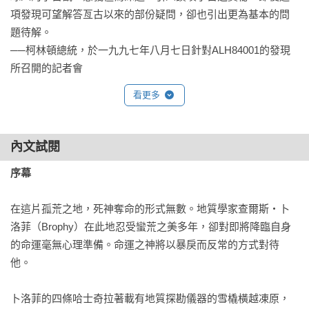
項發現可望解答亙古以來的部份疑問，卻也引出更為基本的問
題待解。

──柯林頓總統，於一九九七年八月七日針對ALH84001的發現
所召開的記者會
看更多
內文試閱
序幕
在這片孤荒之地，死神奪命的形式無數。地質學家查爾斯‧卜
洛菲（Brophy）在此地忍受蠻荒之美多年，卻對即將降臨自身
的命運毫無心理準備。命運之神將以暴戾而反常的方式對待
他。

卜洛菲的四條哈士奇拉著載有地質探勘儀器的雪橇橫越凍原，