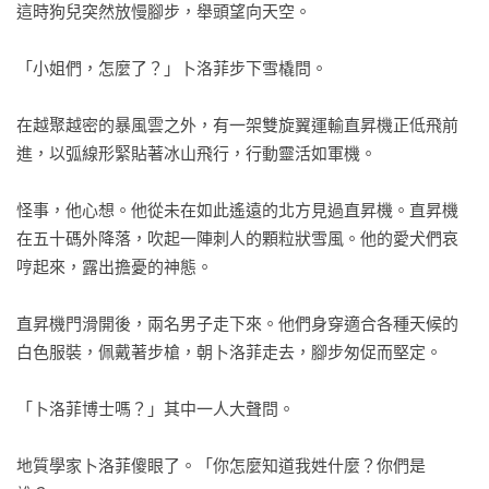
這時狗兒突然放慢腳步，舉頭望向天空。

「小姐們，怎麼了？」卜洛菲步下雪橇問。

在越聚越密的暴風雲之外，有一架雙旋翼運輸直昇機正低飛前
進，以弧線形緊貼著冰山飛行，行動靈活如軍機。

怪事，他心想。他從未在如此遙遠的北方見過直昇機。直昇機
在五十碼外降落，吹起一陣刺人的顆粒狀雪風。他的愛犬們哀
哼起來，露出擔憂的神態。

直昇機門滑開後，兩名男子走下來。他們身穿適合各種天候的
白色服裝，佩戴著步槍，朝卜洛菲走去，腳步匆促而堅定。

「卜洛菲博士嗎？」其中一人大聲問。

地質學家卜洛菲傻眼了。「你怎麼知道我姓什麼？你們是