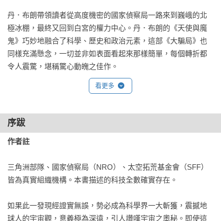
丹．布朗帶領讀者從高度機密的國家偵察局一路來到巍峨的北
極冰棚，最終又回到白宮的權力中心。丹．布朗的《天使與魔
鬼》巧妙地融合了科學、歷史和政治元素，這部《大騙局》也
同樣充滿懸念，一切並非如表面看起來那樣簡單，每個轉折都
令人震驚，堪稱驚心動魄之佳作。
看更多
序跋
作者註
三角洲部隊、國家偵察局（NRO）、太空拓荒基金會（SFF）
皆為真實組織機構。本書描述的科技全數確實存在。

如果此一發現經證實無誤，勢必成為科學界一大斬獲，震撼地
球人的宇宙觀，意義極為深遠，引人讚嘆宇宙之奧秘。即使這