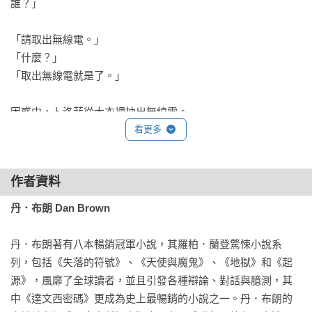
誰？」

「請取出無線電。」

「什麼？」

「取出無線電就是了。」

困惑中，卜洛菲從大衣裡抽出無線電。

看更多
「麻煩你傳一份緊急通報。先把無線電頻率調低到一百千
赫。」

作者資料
一百千赫？卜洛菲百思不解。頻率那麼低，絕對沒人收得到。
「是發生了什麼意外嗎？」

丹．布朗 Dan Brown
另一名男子舉起步槍，指向卜洛菲的頭。「沒時間解釋，照做
就是了。」

丹．布朗著有八本暢銷冠軍小說，其羅柏．蘭登驚悚小說系
卜洛菲以顫抖的手調整頻率。

列，包括《失落的符號》、《天使與魔鬼》、《地獄》和《起
源》，風靡了全球讀者，並且引發各種辯論、對話與臆測，其
第一名男子這時遞給他一張便條卡，上面打了幾行字。「傳這
中《達文西密碼》更成為史上最暢銷的小說之一。丹．布朗的
份消息出去。快。」
