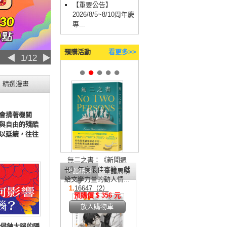
【重要公告】
2026/8/5~8/10周年慶
專...
預購活動
看更多>>
◀
2/12
▶
●
●
●
●
●
精選漫畫
會揹著機關
與自由的殘酷
以延續，往往
無二之書：《新聞週
刊》年度最佳書籍，獻
全館新書
全館周榜
給文學力量的動人情...
1.
16647（2）
預購價 $ 356 元
放入購物車
侵蝕大腦的隱