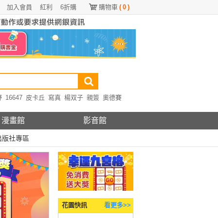
加入會員
紅利
6折購
購物車
(
0
)
野
16647
皮卡丘
寫真
楊双子
親簽
奧德賽
漫畫館
影音館
出版社專區
花園快訊
看更多>>