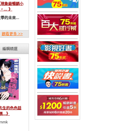
【現象級暢銷小
，... 》
學的未來...
觀看更多 >>
編輯精選
先生的色色話
題...》
mmk