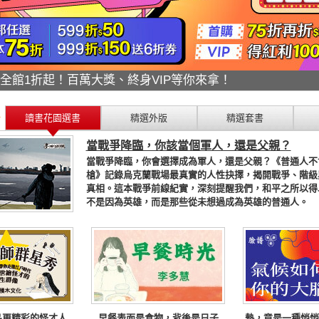
折搶翻天！年度唯一絕不錯過！
讀書花園選書
精選外版
精選套書
當戰爭降臨，你該當個軍人，還是父親？
當戰爭降臨，你會選擇成為軍人，還是父親？《普通人不
槍》記錄烏克蘭戰場最真實的人性抉擇，揭開戰爭、階級
真相。這本戰爭前線紀實，深刻提醒我們，和平之所以得
不是因為英雄，而是那些從未想過成為英雄的普通人。
品更精彩的怪才人
早餐表面是食物，背後是日子
熱，竟是一種悄悄