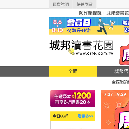
運費說明
快速到貨
全館
城邦館
全館暢銷
今日66折
看更多>>