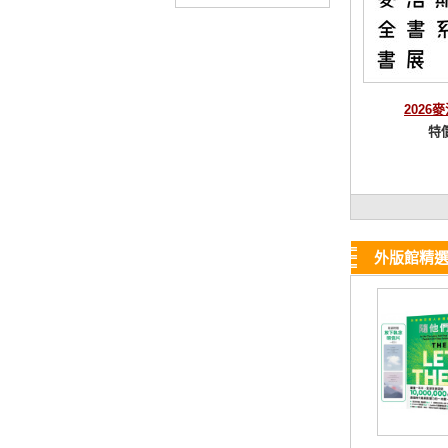
2026
特
外版館精