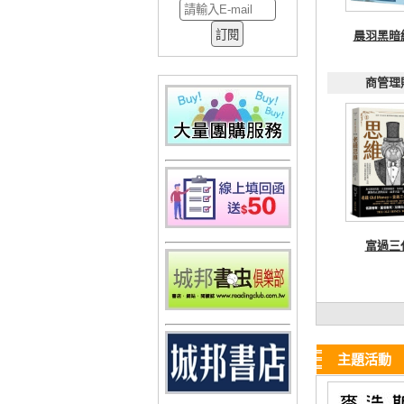
晨羽黑暗
商管理
富過三
主題活動