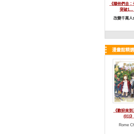
《隨他們去：
突破1...
改變千萬人命
漫畫館精
《歡迎來到
(01)》
Rome C