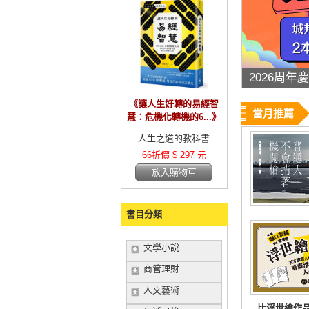
絕版品35
《讓人生好轉的易經智
當月推薦
慧：危機化轉機的6...》
人生之道的教科書
66折價 $ 297 元
放入購物車
書目分類
文學小說
商管理財
人文藝術
比浮世繪作