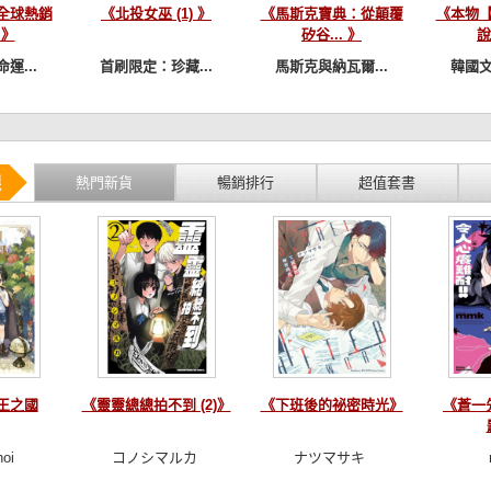
全球熱銷
《北投女巫 (1) 》
《馬斯克寶典：從顛覆
《本物
 》
矽谷... 》
說
運...
首刷限定：珍藏...
馬斯克與納瓦爾...
韓國文
選
熱門新貨
暢銷排行
超值套書
王之國
《靈靈總總拍不到 (2)》
《下班後的祕密時光》
《蒼一
hoi
コノシマルカ
ナツマサキ