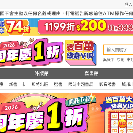
登入
吳毅平
原創
東
原創
Rewire
外版館
套書館
榜
新書上市
即將出版
選書
限時主題書展
影音說書
城邦