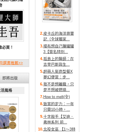
物
2.
皮卡丘的海洋尋寶
記（全球獨家...
3.
摸布想自己賺罐罐
推必買！
3【簽名特別...
4.
孤島上的醫師：在
月選書推薦>>
吉里巴斯與生...
5.
超萌人氣造型餐X
夢幻便當：步...
即將出版
6.
我不是想離職，只
是不想被燃燒...
生活風格
7.
How to melt(全)
8.
致富的定力：一年
只需10小時，...
9.
十字殺手【艾迪．
弗林系列 前...
10.
北投女巫 【1～3特