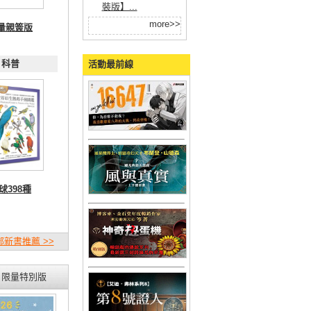
裝版】...
more>>
量親簽版
科普
活動最前線
球398種
新書推薦 >>
限量特別版