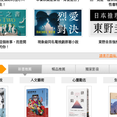
生！
性毒
這個故事，而是閱
現象級同名電視劇原著小說
東野圭吾強
的你！
讀書花園每
新書推薦
暢品推薦
獨家影音
說
人文藝術
心靈勵志