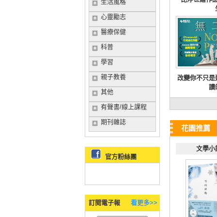
生活風格
心靈勵志
醫療保健
科普
學習
親子教養
改變你不只是
讀
其他
有聲書/線上課程
期刊雜誌
花園推薦
文學小
官方粉絲團
訂閱電子報
看更多>>