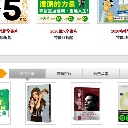
麥浩斯全書系
2026原水全書系
2026格
價5折起
特價69折起
特價5
選
熱門推薦
暢銷排行
精選套書