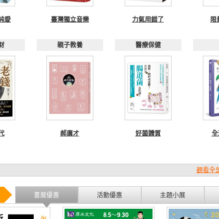
純愛
臺灣獨立音樂
力氣用錯了
限
財
親子教養
醫療保健
代
郝廣才
好菌體質
全
觀看全部
書展優惠
活動優惠
主題小展