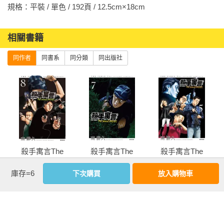
規格：平裝 / 單色 / 192頁 / 12.5cm×18cm                
相關書籍
同作者
同書系
同分類
同出版社
殺手寓言The
殺手寓言The
殺手寓言The
second
second
second
庫存=6
下次購買
放入購物車
contact(08)
contact(07)
contact(05)
more
優惠活動快訊