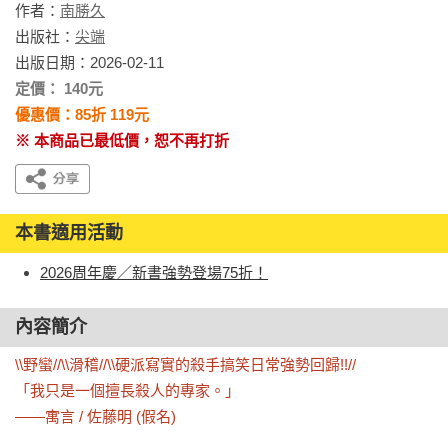
作者：
南勝久
出版社：
尖端
出版日期：2026-02-11
定價： 140元
優惠價：85折 119元
※ 本商品已最低價，恕不再打折
本書適用活動
2026周年慶／新書強勢登場75折！
內容簡介
\\野蠻//\\滑稽//\\硬派寫實的殺手搞笑日常強勢回歸!!// 

「我只是一個擅長殺人的專家。」　　

——寓言 / 佐藤明 (假名) 
