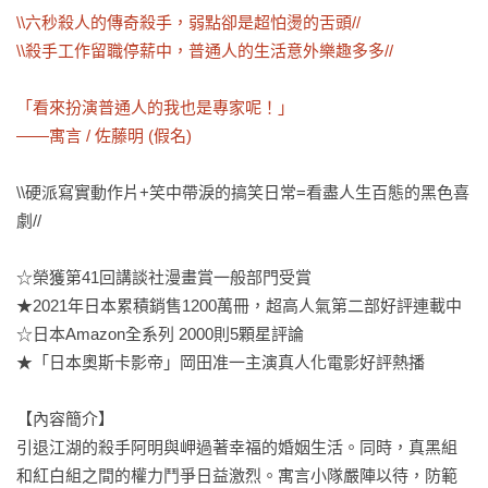
\\六秒殺人的傳奇殺手，弱點卻是超怕燙的舌頭//

\\殺手工作留職停薪中，普通人的生活意外樂趣多多//

「看來扮演普通人的我也是專家呢！」　　

——寓言 / 佐藤明 (假名) 
\\硬派寫實動作片+笑中帶淚的搞笑日常=看盡人生百態的黑色喜
劇//

☆榮獲第41回講談社漫畫賞一般部門受賞

★2021年日本累積銷售1200萬冊，超高人氣第二部好評連載中

☆日本Amazon全系列 2000則5顆星評論

★「日本奧斯卡影帝」岡田准一主演真人化電影好評熱播

【內容簡介】

引退江湖的殺手阿明與岬過著幸福的婚姻生活。同時，真黑組
和紅白組之間的權力鬥爭日益激烈。寓言小隊嚴陣以待，防範