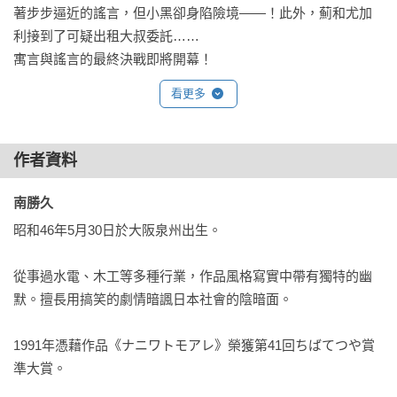
著步步逼近的謠言，但小黑卻身陷險境——！此外，薊和尤加
利接到了可疑出租大叔委託……

寓言與謠言的最終決戰即將開幕！
看更多
作者資料
南勝久 
昭和46年5月30日於大阪泉州出生。

從事過水電、木工等多種行業，作品風格寫實中帶有獨特的幽
默。擅長用搞笑的劇情暗諷日本社會的陰暗面。

1991年憑藉作品《ナニワトモアレ》榮獲第41回ちばてつや賞
準大賞。
