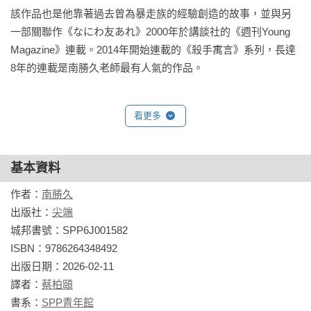
該作品也是他靠著過去曾為暴走族的經驗創造的故事，並與另
一部關聯作《なにわ友あれ》2000年於講談社的《週刊Young 
Magazine》連載。2014年開始連載的《殺手寓言》系列，長達
8年的連載是南勝久老師最有人氣的作品。
看更多
基本資料
作者：
南勝久
出版社：
尖端
城邦書號：SPP6J001582

ISBN：9786264348492

出版日期：2026-02-11

譯者：
蔡柏頤
書系：
SPP青年館