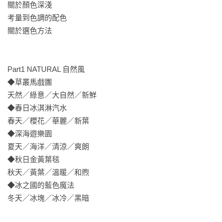
關於顏色深淺

考量到色調的配色 

關於選色方法 

Part1 NATURAL 自然風

◆草叢馬戲團  

天然／綠意／大自然／新鮮

◆春日冰淇淋汽水 

春天／櫻花／華麗／新葉

◆深海遊樂園 

夏天／海洋／清涼／爽朗

◆秋日金黃葉毯 

秋天／黃葉／溫暖／和煦

◆冰之國的藍色魔法 

冬天／冰塊／冰冷／黑暗
