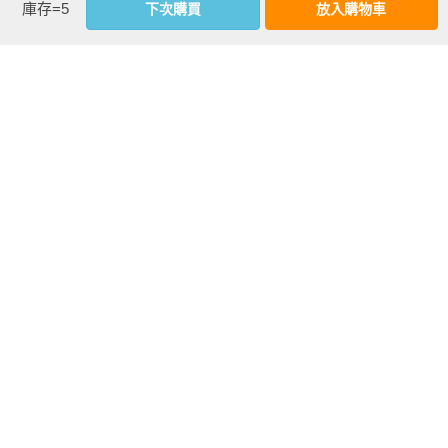
庫存=5
下次購買
放入購物車
天文／古典／類比／科學

◆銀河汽車旅館 

作者資料
科幻／美式復古／電影／世紀中期

小尾洋平
Part5 GIRLY 少女心

生於山梨縣，曾任廣告、玩具、包裝、解謎活動設計師，2021 
◆紫羅蘭色迷宮 

年獨立。個人創作涵蓋插圖、LOGO設計、書籍裝幀、包裝設
迷宮／故事／浪漫／少女

計，以復古可愛為概念，日復一日地致力於製作。

◆活潑少女招募中！ 

女孩／熱情／年輕／活力

Instagram：ob1toy

◆復古粉色洋裝店 

Twitter：ob1toy
成熟女孩／優雅／奶油／高格調

◆水果派甜品店 

維他命／水果／新鮮／清爽

基本資料
◆Tea Salon FANCY 

幻想／清純／惹人憐愛／清爽

作者：
小尾洋平
出版社：
三采文化