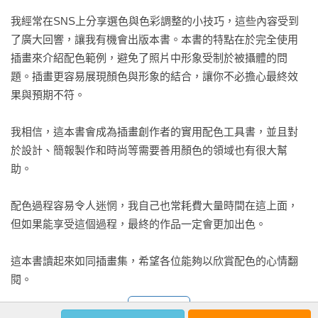
日式摩登／不可思議／寧靜／沉穩

我經常在SNS上分享選色與色彩調整的小技巧，這些內容受到
◆愛上睫毛膏的摩登女孩 

了廣大回響，讓我有機會出版本書。本書的特點在於完全使用
大正浪漫／高級／奢華／摩登

插畫來介紹配色範例，避免了照片中形象受制於被攝體的問
◆大正浪漫堂的包裝紙 

題。插畫更容易展現顏色與形象的結合，讓你不必擔心最終效
大正浪漫／懷舊／復古／優美

果與預期不符。

◆印有渡渡鳥的復古郵票 

古典／摩登／厚重感／正式

我相信，這本書會成為插畫創作者的實用配色工具書，並且對
於設計、簡報製作和時尚等需要善用顏色的領域也有很大幫
助。

Part4 SPACE 宇宙

◆夜空的冒險者 

配色過程容易令人迷惘，我自己也常耗費大量時間在這上面，
夜晚／平靜／寧靜／北歐

但如果能享受這個過程，最終的作品一定會更加出色。

◆星空夜幕下的神秘宅 

懸疑／驚悚／故事／萬聖節

這本書讀起來如同插畫集，希望各位能夠以欣賞配色的心情翻
◆我腦中的小宇宙 

閱。
寧靜／迷幻／霓虹／神祕

看更多
◆臥鋪列車駛向銀河 
