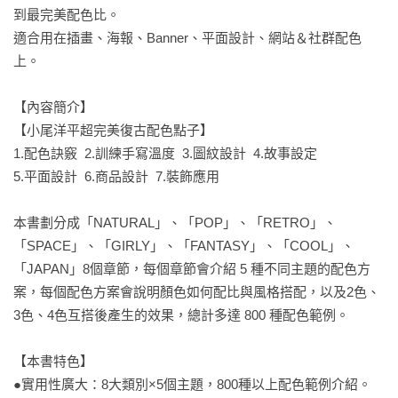
到最完美配色比。

適合用在插畫、海報、Banner、平面設計、網站＆社群配色
上。

【內容簡介】

【小尾洋平超完美復古配色點子】

1.配色訣竅  2.訓練手寫溫度  3.圖紋設計  4.故事設定

5.平面設計  6.商品設計  7.裝飾應用

本書劃分成「NATURAL」、「POP」、「RETRO」、
「SPACE」、「GIRLY」、「FANTASY」、「COOL」、
「JAPAN」8個章節，每個章節會介紹 5 種不同主題的配色方
案，每個配色方案會說明顏色如何配比與風格搭配，以及2色、
3色、4色互搭後產生的效果，總計多達 800 種配色範例。

【本書特色】

●實用性廣大：8大類別×5個主題，800種以上配色範例介紹。
