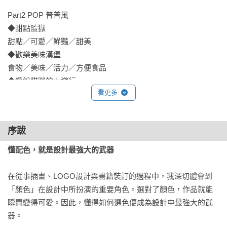
Part2 POP 普普風

◆甜點監獄 

甜點／可愛／鮮豔／甜美

◆歡樂美味漢堡 

食物／美味／活力／方便食品

◆繽紛貓咪的大遊行 

看更多
鮮豔／惡意／美式／衝擊力

◆夏季藍色啤酒花園 

夏天／清涼／明亮／新鮮

序跋
◆東方中華餐廳 

東方／廉價／亞洲雜貨／中華

懂配色，就是設計最強大的武器
在從事插畫、LOGO設計與書籍裝訂的過程中，我深切體會到
Part3 RETRO 復古

「顏色」在設計中所扮演的重要角色。選對了顏色，作品就能
◆夕陽色的懷舊牛奶糖 

瞬間變得可愛。因此，懂得如何選色便成為設計中最強大的武
昭和復古／懷舊／明亮／文具」

器。

◆喫茶店的記憶為青綠色 
