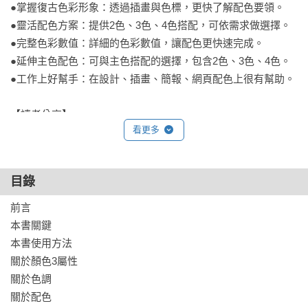
●掌握復古色彩形象：透過插畫與色標，更快了解配色要領。

●靈活配色方案：提供2色、3色、4色搭配，可依需求做選擇。

●完整色彩數值：詳細的色彩數值，讓配色更快速完成。

●延伸主色配色：可與主色搭配的選擇，包含2色、3色、4色。

●工作上好幫手：在設計、插畫、簡報、網頁配色上很有幫助。

【讀者分享】

看更多
◆參考價值高：終於擺脫選色困擾，還可參考插畫人物設定與
手寫字呈現。

◆提升工作效率：不再亂搭顏色，只要Key上色彩數值，Banner
目錄
就完成。

◆超實用範例：在製作簡報、網頁配色和裝飾設計非常有幫
前言 

助。

本書關鍵 

◆圖解清晰易懂：比起一般的配色書，這本書的讓我找到最完
本書使用方法 

美配色比。

關於顏色3屬性 

◆精美故事插畫：以故事為主題的插圖，成為創作上不可或缺
關於色調 

的靈感來源。
關於配色 
