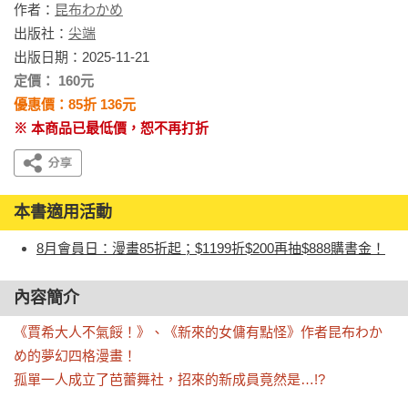
作者：
昆布わかめ
出版社：
尖端
出版日期：2025-11-21
定價： 160元
優惠價：85折 136元
※ 本商品已最低價，恕不再打折
本書適用活動
8月會員日：漫畫85折起；$1199折$200再抽$888購書金！
內容簡介
《賈希大人不氣餒！》、《新來的女傭有點怪》作者昆布わか
め的夢幻四格漫畫！

孤單一人成立了芭蕾舞社，招來的新成員竟然是…!?