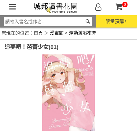
0
限量預購
您現在的位置：
首頁
＞
漫畫館
>
運動遊戲棋弈
追夢吧！芭蕾少女(01)