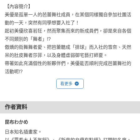
【內容簡介】

美優是孤單一人的芭蕾舞社成員，在某個同樣獨自參加社團活
動的一天，突然有同學想要入社了！

起初美優欣喜若狂，然而聚集而來的新成員們，卻是來自各個
不同類別的「舞者」!?

傲嬌的街舞舞者愛、把芭蕾聽成「排球」而入社的雪奈、天然
呆的肚皮舞者莎菲，以及身體虛弱御宅藝打師夏。

帶著如此充滿個性的新夥伴們，美優能否順利完成芭蕾舞社的
活動呢!?
看更多
作者資料
昆布わかめ 
日本知名插畫家。

以《賈希大人不氣餒》、《新來的女傭有點怪》打開知名度，