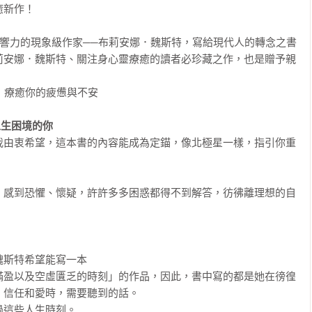
新作！

影響力的現象級作家──布莉安娜．魏斯特，寫給現代人的轉念之書

莉安娜．魏斯特、關注身心靈療癒的讀者必珍藏之作，也是贈予親
，療癒你的疲憊與不安

人生困境的你
我由衷希望，這本書的內容能成為定錨，像北極星一樣，指引你重
，感到恐懼、懷疑，許許多多困惑都得不到解答，彷彿離理想的自
斯特希望能寫一本

滿盈以及空虛匱乏的時刻」的作品，因此，書中寫的都是她在徬徨
信任和愛時，需要聽到的話。

這些人生時刻。
