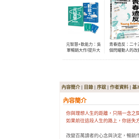
元智慧+軟能力：吳
青春造反：二十
軍暢銷大作/提升大
個閃耀動人的改
格局必備套書（特
與革新故事(隨書
贈精美書籤4張）
贈保育書籤)
內容簡介
|
目錄
|
序跋
|
作者資料
|
基
內容簡介
你與理想人生的距離，只隔一念之間
如果前往這段人生的路上，你迷失
改變百萬讀者的心念與決定，暢銷作