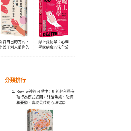
你愛自己的方式，
線上愛情學：心理
定義了別人愛你的
學家約會心法全公
樣子：相知相愛是
開，讓奇蹟從下一
關係幸福的起點，
次滑動發生！
心理諮詢師帶你脫
離不健康的相處模
式，找回愛自己與
分類排行
愛他人的能力
Rewire-神經可塑性：用神經科學突
破行為模式迴圈，終結焦慮、恐慌
和憂鬱，實現最佳的心理健康