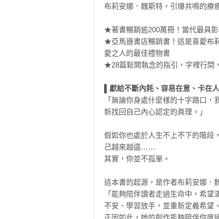
布莉安娜．魏斯特，引爆共鳴的療癒
★著書暢銷逾200萬冊！當代最具
★亞馬遜書店暢銷書！這是喜愛布
愛之人的最佳禮物書

★28篇鬆開執念的指引，字裡行間
▌獻給不斷內耗、容易在意、卡在
「無論你身處什麼樣的十字路口，
新找回自己內心認定的眞理。」

假如你也處於人生不上不下的階段
己越來越遠……

其實，你並不孤單。

這本書的起源，是作者布莉安娜．魏
「能夠陪伴讀者走過生命中，希望
不安、學習放手，並重新定義希望、
正因如此，她的創作能夠陪伴你度過