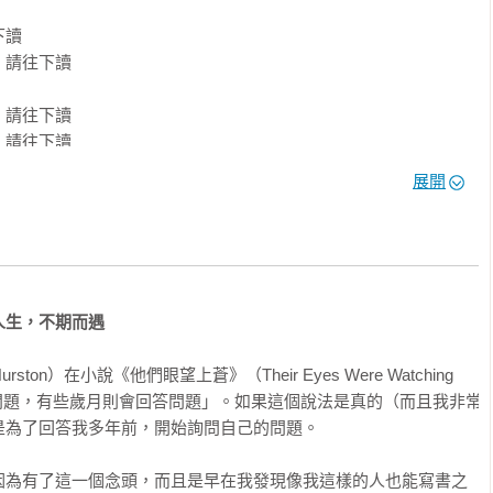
發了全球的身心靈探索者。

培養轉念的力量，體會生活的美好──

讀

請往下讀

處一直擁有的力量。

微小的選擇裡，逐步積累，最終促成巨大的轉變。」

請往下讀

請往下讀

請往下讀

展開
創辦人、諮商心理師

銷作家

請往下讀

往下讀

需要相信不一樣的人生在等著你、向你伸出雙手時，

人生，不期而遇
往下讀

。」

讀

racino），百萬暢銷作家 

rston）在小說《他們眼望上蒼》（Their Eyes Were Watching 
下讀

問題，有些歲月則會回答問題」。如果這個說法是真的（而且我非常
請往下讀

擇用什麼心情面對。這本書讓你用另一雙眼睛，看見困境的出口與
為了回答我多年前，開始詢問自己的問題。

讀
因為有了這一個念頭，而且是早在我發現像我這樣的人也能寫書之