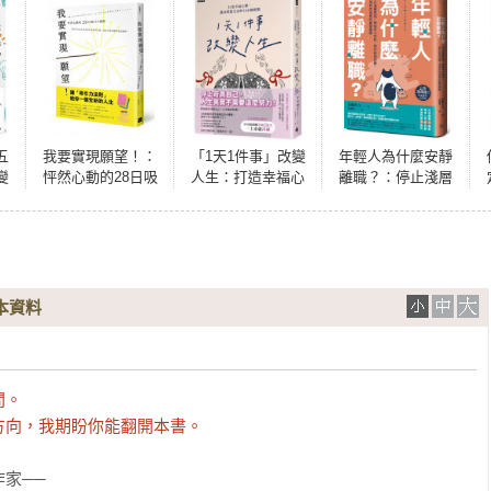
五
我要實現願望！：
「1天1件事」改變
年輕人為什麼安靜
變
怦然心動的28日吸
人生：打造幸福心
離職？：停止淺層
附
引力課程(附贈絕美
態，邁向理想生活
對話、降低內心攻
配色【願望筆記
的100個挑戰
防、提升有效回
本】)
饋，成為共同成長
的最強團隊
本資料
。

方向，我期盼你能翻開本書。
家──
