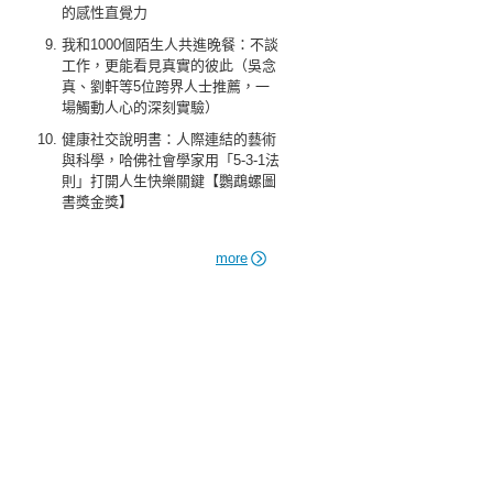
的感性直覺力
我和1000個陌生人共進晚餐：不談
工作，更能看見真實的彼此（吳念
真、劉軒等5位跨界人士推薦，一
場觸動人心的深刻實驗）
健康社交說明書：人際連結的藝術
與科學，哈佛社會學家用「5-3-1法
則」打開人生快樂關鍵【鸚鵡螺圖
書獎金獎】
more