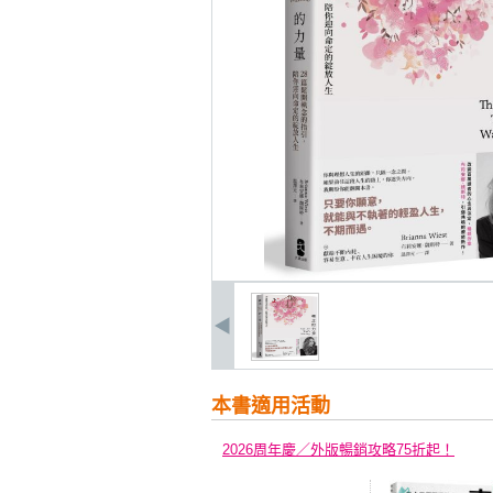
本書適用活動
2026周年慶／外版暢銷攻略75折起！