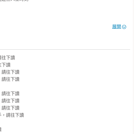
受。然而，正是在這片孤獨之境中，孕育出最深刻、足以改寫人生
展開
。花越多時間耽溺過去或未來，就是在浪費當下的力量，人生也會
往下讀

下讀

請往下讀

現在」。當你開始懷疑是不是該鬆開手、不再緊握的那一秒，就該
請往下讀

請往下讀

請往下讀

你正在走自己的路。如果你對接下來要做什麼過於篤定，那很有可
請往下讀

，請往下讀


