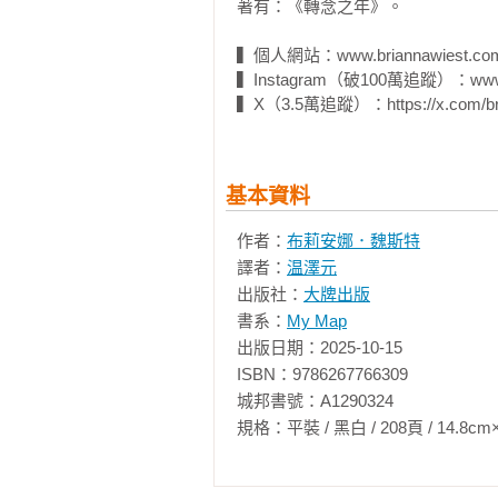
著有：《轉念之年》。

在閱讀的同時，我希望你能汲取對
▍個人網站：www.briannawiest.com
留在原位，待另一個人去探索發掘
▍Instagram（破100萬追蹤）：www.inst
找到的話語收進心裡，如果某一天
▍X（3.5萬追蹤）：https://x.com/bri
備，能夠找回理智與清明。

更重要的是，我希望你能記住，我
基本資料
恰好也讓你想起自己真正的依歸時，
作者：
布莉安娜．魏斯特
唯有當我對自己說的話，正好回答了
譯者：
温澤元
出版社：
大牌出版
唯有當我的聲音聽起來像是你記得、
書系：
My Map
出版日期：2025-10-15

那時再去聆聽吧。

ISBN：9786267766309

城邦書號：A1290324

我其實也沒有付出或貢獻什麼，只是
規格：平裝 / 黑白 / 208頁 / 14.8cm×21cm 
如果這也順便讓你家變得明亮整潔，