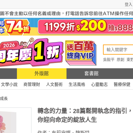
登入
吳毅平
原創
東
原創
Rewire
外版館
套書館
文學小說
商管理財
人文藝術
生活風格
心靈勵志
醫療保健
成長
轉念的力量：28篇鬆開執念的指引
你迎向命定的綻放人生
作者：
布莉安娜．魏斯特