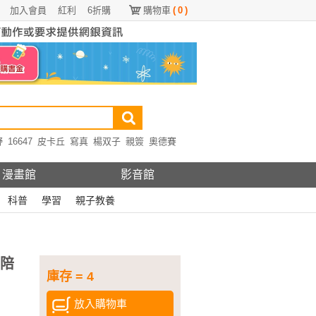
加入會員
紅利
6折購
購物車
(
0
)
野
16647
皮卡丘
寫真
楊双子
親簽
奧德賽
漫畫館
影音館
科普
學習
親子教養
，陪
庫存 = 4
放入購物車