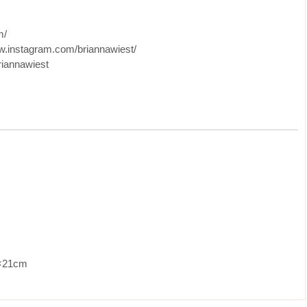
自己有助益、留下與自己相對無關的部分，讓那些未被觸及的段落
/

，或許未來某一天，那個人有可能是你。我期許你能將自己在書中
agram.com/briannawiest/

突然感到徬徨、不曉得下一步該怎麼做，願你能發現自己早有預
annawiest
其實什麼都不知道。唯有在我為了讓自己回歸自我而唱的這首歌，
再去聆聽即可。

你心裡沒說出口的疑問。

卻始終找不回來的那個聲音。

想把自己的屋子打掃乾淨而已。

               
那你並沒有虧欠我半分。
