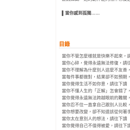
▌當你感到孤獨……
孤獨，是許多人避之唯恐不及的感
的內在轉化。這絕非偶然。

▌當你容易太在意、想太多……
目錄
你的創造力只存在於眼前那一瞬間
一點一滴從指縫中溜走。

當你不管怎麼樣就是快樂不起來，請
當你心碎，覺得永遠無法修復，請往
▌當你很難放手與釋懷……
當你不理解為什麼別人這麼不友善，
其實放手的正確時機，永遠都是「
當每件事都做對，結果卻不如預期，
放手了。

當你覺得生活不如你意，請往下讀

當你不懂人生的「正解」怎會錯了，
▌當你感到迷惘……
當你覺得永遠無法跨越眼前的難關，
感到迷失往往是個好徵兆，這表示
當你忍不住一直拿自己跟別人比較，
能是在走別人的路。

當你想要改變，卻不知道該從何著手
當你太在意別人的想法，請往下讀

溫柔。智慧。溫暖。
當你覺得自己不值得被愛，請往下讀