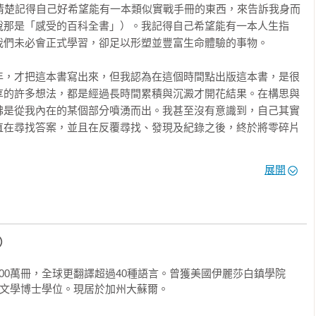
還清楚記得自己好希望能有一本類似實戰手冊的東西，來告訴我身而
說那是「感受的百科全書」）。我記得自己希望能有一本人生指
們未必會正式學習，卻足以形塑並豐富生命體驗的事物。

年，才把這本書寫出來，但我認為在這個時間點出版這本書，是很
享的許多想法，都是經過長時間累積與沉澱才開花結果。在構思與
彿是從我內在的某個部分噴湧而出。我甚至沒有意識到，自己其實
直在尋找答案，並且在反覆尋找、發現及紀錄之後，終於將零碎片
展開
由衷希望這本書的內容能成為定錨，像北極星一樣，指引你重新找
人生的另一頭，在你用盡方法，想要導正的人生的另一端⋯⋯有另
t）
切阻礙，這段截然不同的人生會找到你。那是一直以來都存在的人
聚並永駐停留的人生。在內心深處，你知道這段人生注定屬於你。
00萬冊，全球更翻譯超過40種語言。曾獲美國伊麗莎白鎮學院
決定的距離。

e）頒授名譽文學博士學位。現居於加州大蘇爾。

方向，我期盼你能翻開本書。
