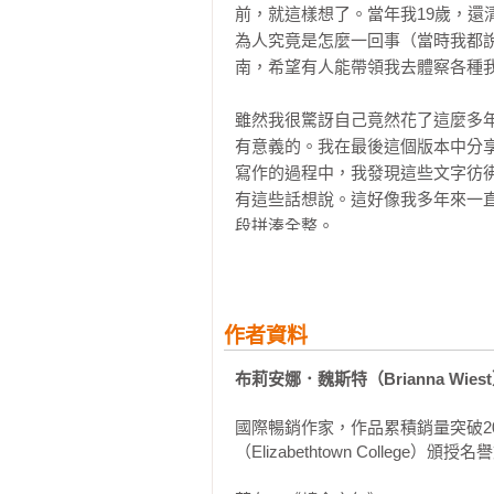
前，就這樣想了。當年我19歲，
為人究竟是怎麼一回事（當時我都
南，希望有人能帶領我去體察各種我
雖然我很驚訝自己竟然花了這麼多
有意義的。我在最後這個版本中分
寫作的過程中，我發現這些文字彷
有這些話想說。這好像我多年來一
段拼湊全整。

無論你身處什麼樣的十字路口，我
回自己內心認定的真理。

作者資料
因為我非常篤定，在你拼命硬撐的
布莉安娜．魏斯特（Brianna Wies
一段人生在等著你。只要你放下一
生，是能夠自我滋養，萬物終能匯
國際暢銷作家，作品累積銷量突破2
而你跟這段人生之間，也只隔著一個
（Elizabethtown Colleg
如果在前往這段人生的路上，你迷失