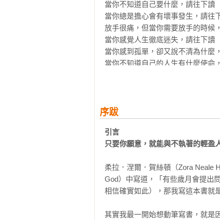
布莉安娜．魏斯特的文字，感動並啟
當你不知道自己要什麼，請往下讀

這次，她再次運用療癒天賦，邀請你
當你總是擔心會有壞事發生，請往下
放手很痛，但當你需要放手的時候，
「我希望你能開始察覺，自己內心深
當你感覺人生徹底迷失，請往下讀

而這股力量，其實就蘊藏在你一次次
當你感到孤單，卻又說不清為什麼，
當你不知道自己的人生有什麼使命，
各界好評盛讚
感到迷惘、不確定自己的命定為何，
好日曆 | 作家、創作者

覺得自己不被了解時，請往下讀

盧美妏 | 人生設計心理諮商所 共同
當你害怕得不知所措，請往下讀

蘇予昕 | 蘇予昕心理諮商所所長、暢
當你覺得要接受所有批評才能成長，
序跋
當你不曉得該繼續堅持還是放手，請
暖心推薦
引言

當你失去希望，請往下讀

「即使在最艱苦困頓的日子裡，當你
只要你願意，就能與不執著的輕盈
當你有所保留、不願意向前邁進，請
絕對可以讀一讀這本眞摯誠懇的作品
當你不知道下一步該怎麼做，請往下
──比安卡．史帕契諾（Bianca Spa
柔拉．涅爾．賀絲頓（Zora Neale Hu
當你覺得已經到達自己的極限，請往
God）中寫道，「有些歲月會提出
當人生停滯，好像什麼都改變不了，
「我們無法選擇所有遭遇，但能選
相信確實如此），那我寫這本書就是
當你覺得一切都支離破碎，請往下
未來的光。」

──好日曆，作家／創作者
其實我最一開始想動筆寫書，就是