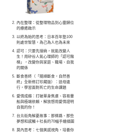
內在整理：從整理物品到心靈歸位
的療癒啟示
以終為始的思考：日本百年塾100
則處世智慧，為己為人也為未來
認可：只要先接納，就能改變人
生！用矽谷人氣心理師的「認可階
梯」，改變你與家庭、職場、自我
的關係
斷食善終（「隨順斷食，自然善
終」全新修訂珍藏版）：送母遠
行，學習面對死亡的生命課題
愛情成癮：打破單身焦慮、容易暈
船與極端依賴，解放想用愛情證明
自我的你！
台北街角解憂故事：那條路、那些
夢想和感觸＋社長的70幅手繪插圖
莫內思考：七個美感視角，培養你