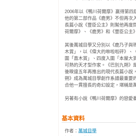
——作家｜陳浩基

2006年以《鴨川荷爾摩》贏得第四屆
「停！」

他的第二部作品《鹿男》不但再次
猜不透下一個故事的轉角會冒出來
長篇小說《豐臣公主》則幫他再度
快的揮棒和奔跑，角色都活得十分
多聞大大地舉手制止。

荷爾摩》、《鹿男》和《豐臣公主》
故事還沒九局下半，一股騷動沿棒
耳邊製造出清脆的揮棒聲響——啊，
榮仔捲起塵土緊急煞車，折回三壘
其後萬城目學又分別以《鹿乃子與
——作家｜陳栢青

果榮仔繼續朝本壘衝刺，絕對會被觸
木賞」，以《偉大的咻啦啦砰》、
圍「直木賞」、四度入圍「本屋大
萬城目學的京都，彷彿總是處於時
可熱的天才型作家。《巴別九朔》
「完美擊中了打算三球解決的指叉球
球的青年，一不留意便與歷史擦身
後暌違五年再推出的現代長篇小說
朔》成為萬城目學創作系譜最重要
事宛如萬花筒一般，在天馬行空的
多聞感動無比地喃喃道，接著用力拍
合他一貫擅長的奇幻設定，堪稱是萬
好像本想說些什麼大道理想想又算了
──小說家｜劉芷妤

「打得好，榮仔！」

另著有小說《鴨川荷爾摩》的戀愛
功成名就的老害們，利用職權逼迫
三壘上，榮仔靦腆地笑著，拍去小腿
吧！這麼中二的瞎事，背後竟然隱
基本資料
不經心，卻是靜水流深，帥氣得叫人
無人出局，三壘有人。

──作家｜盧郁佳
作者：
萬城目學