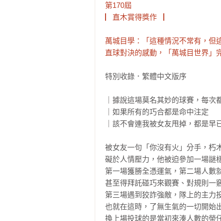
第170屆

▏直木賞得獎作▕

萬城目學：「這種情況不常有，但這
直球對決的感動，「萬城目世界」
特別收錄．繁體中文版序

｜據說這場莫名其妙的球賽，每次都
｜如果所有的巧合都是命中注定

｜該不會連我被女友甩掉，都是早已
被女友一句「你沒有火」分手，朽木
礙於人情壓力，他被迫參加一場謎樣
第一場獲勝全憑運氣，第二場人數就
甚至得拜託碰巧來觀賽、對規則一竅
第三場遇到狡詐強敵，隊上的主力投
也就在這時，了無生氣的一切開始出
換上場投球的是當初來湊人數的榮仔