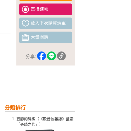
直接結帳
放入下次購買清單
大量團購
分享:
分類排行
寂靜的緯線（《歐普拉雜誌》盛讚
「奇蹟之作」）