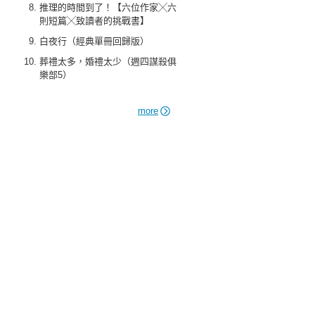
推理的時間到了！【六位作家╳六
則短篇╳致讀者的挑戰書】
白夜行（經典單冊回歸版）
葬禮太多，婚禮太少（週四謀殺俱
樂部5）
more