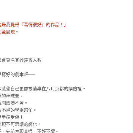
是我覺得『寫得很好』的作品！」

完全展現。
會莫名其妙湊齊人數

寫好的劇本吧──

感覺自己更像被遺棄在八月京都的燠熱裡。

的棒球賽。

開始湊不齊。

不通的學姐幫忙。

手還受傷！

現不可思議的變化。

，先前表現普通，不好不壞。
