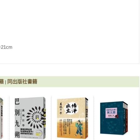
走向打擊區。

震驚的樣子，兩人氣定神閒地交談。捕手離開後，投手朝著虛空大
               
籍
同出版社書籍
|