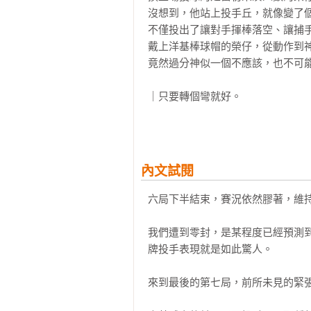
沒想到，他站上投手丘，就像變了個
不僅投出了讓對手揮棒落空、讓捕手
戴上洋基棒球帽的榮仔，從動作到神
竟然過分神似一個不應該，也不可能
｜只要轉個彎就好。

｜正確答案是往左彎，但我往右彎了
｜我賭輸了。

無可救藥的大路痴坂東，在全國女子
內文試閱
暌違二十七年才參加到的大賽，竟然
果不其然，令人擔心的事發生了。

六局下半結束，賽況依然膠著，維持0
比賽時，坂東不斷被一群穿著古裝
右轉，就連指路的三角錐都被茫茫大
我們遭到零封，是某程度已經預測
這種時候，那群陪跑怪人，竟然還殺
牌投手表現就是如此驚人。

一邊拔出像刀子的東西……？〈十二
來到最後的第七局，前所未見的緊張
▏讀到起雞皮疙瘩，只有他能寫出來