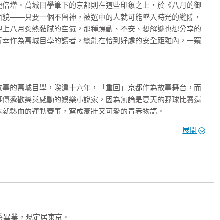
便倍增。萬城目學筆下的京都則在這些印象之上，於《八月的御
面貌——只要一個不留神，被選中的人就可能墜入時光的縫隙，
到加油聲的榮仔都嚇到放下了球棒。

襯上八月炙熱黏膩的空氣，那種躁動、不安、想解謎也想分享的
所幸作為萬城目學的讀者，總能在恰到好處的安全距離內，一窺
叫。

故事的萬城目學，暌違十六年，「重回」京都作為故事舞台，而
嗓音的加油聲，榮仔輕點了一下頭，重新架好球棒。

事傳遞歡樂與感動的娛樂小說家，因為無論是夏天的野球比賽還
就熱血的運動賽事，寫成豪壯又可愛的青春物語。

展開
紹了京都的樣貌和古今，告訴我們不只市街建築是新舊交錯，出
，每書必追。歡迎你一起入坑，絕對不會錯。

，伸長了脖子想要看清楚落地地點。

想不到的時候到臨——就如《八月的御所球場》，讓萬城目學在
說獎的最高殊榮。人生在世，大概只要像坂東那樣子全力奔走
彷彿被歡呼推送一般，榮仔不停地奔跑。踩過一壘、衝過二壘，終
系畢業，現定居東京。

那樣子嘗試燃點內心的火焰，就不會留下任何遺憾了。
