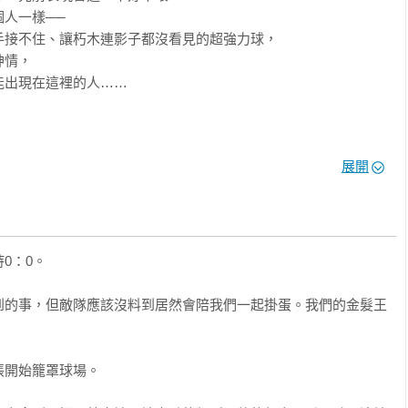
人一樣──

接不住、讓朽木連影子都沒看見的超強力球，

情，

出現在這裡的人……

。

展開
高中驛傳前夕被徵召上場代跑。

要她負責最後一棒？！

：0。

的吵鬧陪跑怪人分散注意力，回過神來，她完全不知道該左轉還是
雪淹沒。

到的事，但敵隊應該沒料到居然會陪我們一起掛蛋。我們的金髮王
氣騰騰地大喊「我砍死你！」

月的都大路縱貫記〉

開始籠罩球場。

的奇蹟故事
