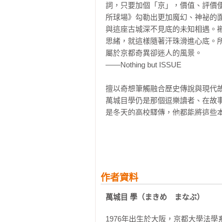
詞，只要加個「京」，價值、評價
所球場》勾勒出更加魔幻、神祕的
那道聲音尖銳地響徹整座球場，連聽
與這座古城深不見底的未知相遇。
思緒，就這樣隨著汗珠滑進心底。
「歐里空打咧！」

屬於京都奇異卻迷人的風景。

——Nothing but ISSUE

蕭學姐舉拳朝天，更加拉大了嗓門吼
擅以奇想筆觸融合歷史傳說與現代
聽到這來自北京、過度模仿大叔粗啞
萬城目學仍是那個逗樂讀者、在故
是冬天的高校驛傳，他都能將這些本
投手振臂高揮。

——重點就在括號裡

冷不防一記清脆的聲響。

萬城目的這本新書，用兩種運動介
沒的人也是。我是萬城目的忠實讀者
白球高高地朝左外野方向飛去。

——作家｜張東君

作者資料
隨著一陣歡呼，眾人都衝到白線前面
惟有「好好活著」，成果才會在意
萬城目 學（まきめ　まなぶ）
完全沒有期待之下獲得日本大眾小
球不斷地飛，越過左外野手頭頂。
1976年出生於大阪，京都大學法學
（即使有時會跑錯方向），或像朽木
於要超過三壘時——
