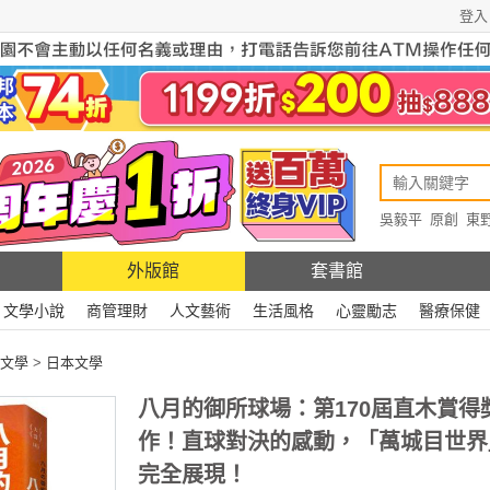
登入
吳毅平
原創
東
原創
Rewire
外版館
套書館
文學小說
商管理財
人文藝術
生活風格
心靈勵志
醫療保健
文學
>
日本文學
八月的御所球場：第170屆直木賞得
作！直球對決的感動，「萬城目世界
完全展現！