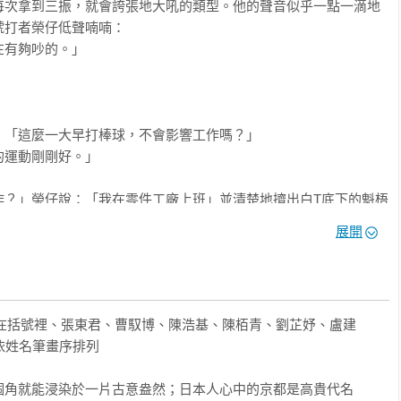
在正確的方向上奔跑。

每次拿到三振，就會誇張地大吼的類型。他的聲音似乎一點一滴地
生命中有什麼是難得。

打者榮仔低聲喃喃：

重燃每個人心中曾經熄滅的火苗。

有夠吵的。」

「有火」的人，足以橫渡迷惘，填補空蕩

己──我們有好好活著嗎？ 

「這麼一大早打棒球，不會影響工作嗎？」

》之後，再度以京都為舞台創作

運動剛剛好。」

京都，請務必來一場不同於熱門觀光景點巡禮的《八月的御所球
D HOUSE」也在御所附近（應該掛著我的簽名）。

作？」榮仔說：「我在零件工廠上班」並清楚地擠出白T底下的魁梧
馳名的鴨川。當然，在鴨川河畔用丹田大喊一聲：



展開
出自繁體中文版序）
空，一眨眼就被逼到了兩好球的絕境。

臥斧、重點就在括號裡、張東君、曹馭博、陳浩基、陳栢青、劉芷妤、盧建
依姓名筆畫序排列

我實在想不到任何有用的話，這時旁邊傳來粗獷的吼聲：

個角就能浸染於一片古意盎然；日本人心中的京都是高貴代名