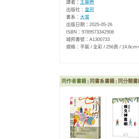
大好機會。

譯者：
王華懋
出版社：
皇冠
遠藤在一下子熱烈起來的隊友聲援下
書系：
大賞
出版日期：2025-05-26

敵隊捕手跑向投手，而投手也沒有
ISBN：9789573342908

喝一聲：「哈！」

城邦書號：A1300733

規格：平裝 / 全彩 / 256頁 / 14.8cm×21cm 
比賽繼續，投出第一球。

揮空。好球。

同作者書籍
同書系書籍
同分類書
|
|
接著是一記壞球，然後又是好球。

馬上就窮途末路了。

就在這時——

「一、二、三。」
