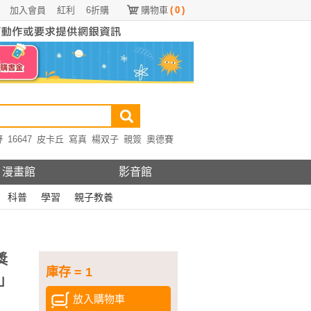
加入會員
紅利
6折購
購物車
(
0
)
野
16647
皮卡丘
寫真
楊双子
親簽
奧德賽
漫畫館
影音館
科普
學習
親子教養
獎
庫存 = 1
」
放入購物車