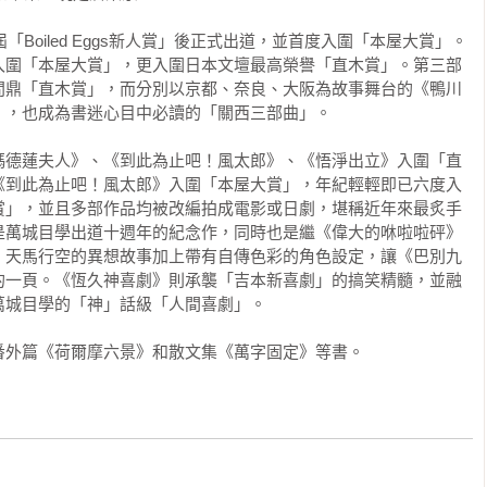
「Boiled Eggs新人賞」後正式出道，並首度入圍「本屋大賞」。
入圍「本屋大賞」，更入圍日本文壇最高榮譽「直木賞」。第三部
什麼，他的故事比變化球還球路難料。偏是在古老的京都才能痛
問鼎「直木賞」，而分別以京都、奈良、大阪為故事舞台的《鴨川
懶，近乎廢，卻被小說家寫到正翻書的我們都不由得想動起來，
，也成為書迷心目中必讀的「關西三部曲」。

球場壘包逐漸朝你我逼近，我知道活著不一定要贏，但能夠在我
這次有機會嗎？——明確打中我的，只有萬城目學。

板，同時穿球衣的左外野手一記漂亮的回球正送到游擊手手中。如
瑪德蓮夫人》、《到此為止吧！風太郎》、《悟淨出立》入圍「直
殺出局。

《到此為止吧！風太郎》入圍「本屋大賞」，年紀輕輕即已六度入
賞」，並且多部作品均被改編拍成電影或日劇，堪稱近年來最炙手
空搖晃不定的迷人狀態，奔跑（同時迷路）的少女和擊（不中）
是萬城目學出道十週年的紀念作，同時也是繼《偉大的咻啦啦砰》
呢。」

而過的微穿越，搭配日常又無厘頭的萬城目學式黜臭，讓整個故
，天馬行空的異想故事加上帶有自傳色彩的角色設定，讓《巴別九
的一頁。《恆久神喜劇》則承襲「吉本新喜劇」的搞笑精髓，並融
情節裡，讓人笑著笑著又猛不妨地心動／心酸起來。我說，那個
手。

城目學的「神」話級「人間喜劇」。

的萬城目學，你先承認自己就是你的小說裡走出來的人吧！

番外篇《荷爾摩六景》和散文集《萬字固定》等書。
一群廢青打代理棒球賽，來爭奪藝伎老奶奶的一吻。太沒意義了
的沙土。

藏了曲折暖熨的情思，把棒球場變為巨大的召喚魔法陣。看似漫
動心。
