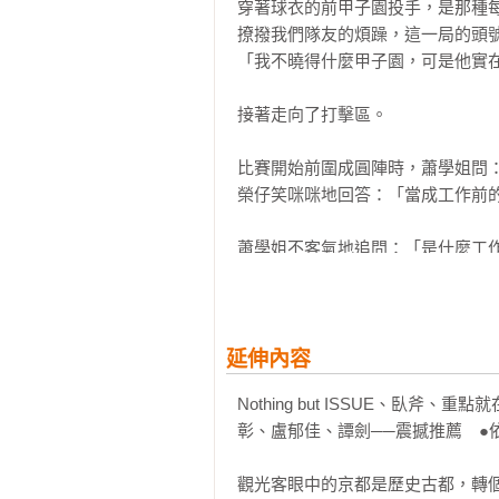
直到相信自己不是一個人，才有自信
穿著球衣的前甲子園投手，是那種
直到明白最簡單的最難以獲得，才懂
撩撥我們隊友的煩躁，這一局的頭號
萬城目學用京都的最冷與最熱，試圖
「我不曉得什麼甲子園，可是他實在
更試圖讓我們知道，即使我們成為了
接著走向了打擊區。

在往後的人生裡，依然要不斷提醒自
比賽開始前圍成圓陣時，蕭學姐問：
▏繼《鴨川荷爾摩》、《荷爾摩六景
榮仔笑咪咪地回答：「當成工作前的
如果有讀者讀了這部作品後，造訪
場》之旅。作品中登場的「SECON
蕭學姐不客氣地追問：「是什麼工
從御所徒步五分鐘的地方，就是遠近
肩胛骨和肌肉，像是要證明他的話。
「荷爾摩————！」

一定也會成為美好的旅行回憶。（
然而儘管他架式十足，球棒卻輕易揮
延伸內容
「榮仔！冷靜點！好好看球！」

Nothing but ISSUE、
彰、盧郁佳、譚劍──震撼推薦　●
雖然很想跟著隼人一起幫忙打氣，但
觀光客眼中的京都是歷史古都，轉
「歐里空打咧！」
