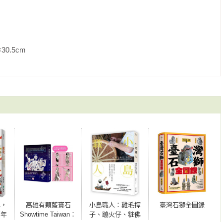
m                
嶼，
高雄有顆藍寶石
小島職人：雞毛撢
臺灣石獅全圖錄
百年
Showtime Taiwan：
子、蹦火仔、粧佛