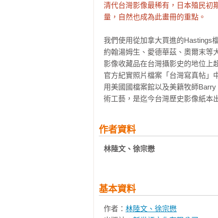
清代台灣影像最稀有，日本殖民初
量，自然也成為此畫冊的重點。
我們使用從加拿大買進的Hastin
約翰湯姆生、愛德華茲、奧爾末等大
影像收藏品在台灣攝影史的地位上超
官方紀實照片檔案「台灣寫真帖」
用美國國檔案館以及美籍牧師Barry
術工藝，是迄今台灣歷史影像紙本
作者資料
林陸文、徐宗懋
基本資料
作者：
林陸文、徐宗懋