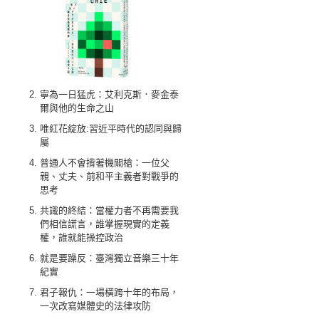
寧為一日猛虎：艾利克斯．麥金泰
爾與他的生命之山
唯紅花綻放:習近平時代的認同與歸
屬
普通人不會揹著機關槍：一位父
親、丈夫、前和平主義者對戰爭的
思考
共識的終結：當權力者不再需要我
們相信謊言，誰掌握現實的定義
權，誰就能操控政治
就是要躁反：臺灣獨立音樂三十年
紀實
君子報仇：一場橫跨十年的布局，
一次改寫媒體史的法律攻防