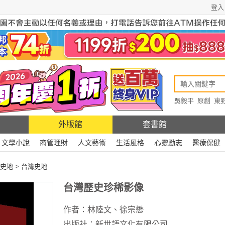
登入
吳毅平
原創
東
原創
Rewire
外版館
套書館
文學小說
商管理財
人文藝術
生活風格
心靈勵志
醫療保健
史地
>
台灣史地
台灣歷史珍稀影像
作者：
林陸文、徐宗懋
出版社：
新世語文化有限公司