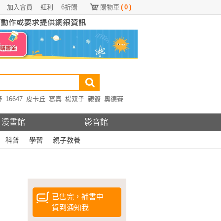
加入會員
紅利
6折購
購物車
(
0
)
野
16647
皮卡丘
寫真
楊双子
親簽
奧德賽
漫畫館
影音館
科普
學習
親子教養
已售完，補書中
貨到通知我