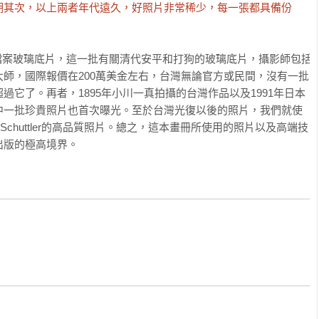
期其次，以上兩者年代遠久，好照片非常稀少，每一張都具備份
gs檔案玻璃底片，這一批有關清代安平和打狗的玻璃底片，攝影師包括
師，國際報價在200萬美金左右，台灣無論官方或民間，沒有一批
過它了。再者，1895年小川一真拍攝的台灣作品以及1991年日本
中一批珍貴照片也首次曝光。至於台灣光復以後的照片，我們就使
 Schuttler的高品質照片。總之，這本畫冊所使用的照片以及高端技
出版的極高境界。