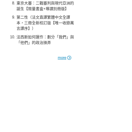
東京大審：二戰審判與現代亞洲的
誕生【限量書盒+導讀別冊版】
第二性（法文直譯繁體中文全譯
本，三冊全新校訂版【唯一收錄萬
言譯序】）
法西斯如何運作：劃分「我們」與
「他們」的政治操弄
more