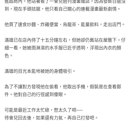
前曾幹下天大的壞事，現在只是讓他們一家血債血還罷了！

進超商內。他站著看了一會兒週刊漫畫雜誌。因為發薪日還沒
──你的祖父對我的家族做了很過分的事，為了提醒你們贖罪的
到，現在手頭拮据，他只看自己關心的連載漫畫最新劇情。

重要，我把你的兒子沉進沼澤裡殺了。下一個，就輪到你接受
正義的制裁了！

他買了速食炒麵、炸雞便當、烏龍茶、能量飲料，走出店門。

奧村健三出獄後朝著大門深深行禮，胸中雖然仍懷有殺人時的
滿雄已在店內待了十五分鐘左右，但她卻仍舊站在屋簷下。仔
罪惡感，但想著從此就要回歸正常生活，當務之急還是得先找
細一看，她被雨淋濕的水手服已近乎透明，浮現出內衣的顏
個工作維持生計。想不到此時三個年輕人圍了上來，威脅奧村
色。

要是不給錢，接下來就要每天跟著他，向大眾宣傳這裡有個前
科犯？！

滿雄的目光本能地被她的身體吸引。

──明明是個前科犯，還妄想要重新來過？！搞清楚自己的立場
好不好？罪犯根本沒有活在世上的價值，這就是正義！

為了不讓對方發現他在偷看，他取出手機，假裝是在查看郵
件。他對自己的行徑感到傻眼。

【文壇╳法界一致推薦】

【原生電子推理雜誌《PUZZLE》主編】冬陽

可能是最近工作太忙碌，憋太久了吧──

【律師、推理作家】李柏青

待會兒回去後，如果還有力氣，再自己打發吧。

【作家】馬欣

【作家】陳栢青

稀稀落落的客人進出超商時，滿雄都會朝她偷瞄一眼。不過，