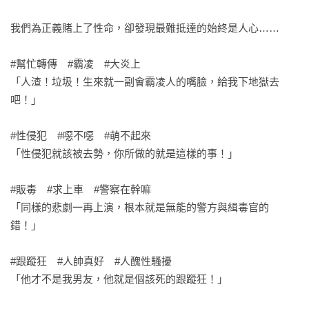
我們為正義賭上了性命，卻發現最難抵達的始終是人心……

#幫忙轉傳　#霸凌　#大炎上

「人渣！垃圾！生來就一副會霸凌人的嘴臉，給我下地獄去
吧！」

#性侵犯　#噁不噁　#萌不起來

「性侵犯就該被去勢，你所做的就是這樣的事！」

#販毒　#求上車　#警察在幹嘛

「同樣的悲劇一再上演，根本就是無能的警方與緝毒官的
錯！」

#跟蹤狂　#人帥真好　#人醜性騷擾

「他才不是我男友，他就是個該死的跟蹤狂！」
