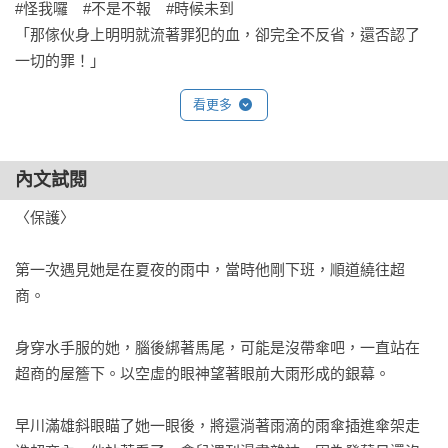
#怪我囉　#不是不報　#時候未到

「那傢伙身上明明就流著罪犯的血，卻完全不反省，還否認了
一切的罪！」

看更多
#滾回監獄去　#還裝啊　#不自殺聲明

「出獄後還妄想過著平凡人的生活，少做夢了！」

內文試閱
松木冬樹眼見班上的霸凌愈演愈烈，明明他可以置身事外，卻
還是鼓起勇氣向導師報告。想不到導師對眼前的慘況視若無
〈保護〉

睹，自己更因此被霸凌者盯上了。萬念俱灰的冬樹下定決心：
既然大人靠不住，那就靠他來替天行道！

第一次遇見她是在夏夜的雨中，當時他剛下班，順道繞往超
──那些對自己的所作所為完全沒有罪惡感的傢伙，只有當自己
商。

在網路上被人出征時才會懂得反省。這不是暴力，而是正義之
槌！

身穿水手服的她，腦後綁著馬尾，可能是沒帶傘吧，一直站在
超商的屋簷下。以空虛的眼神望著眼前大雨形成的銀幕。

他的孩子在一週前死於非命，如今的他手腳受縛，被拋在廢棄
的工廠裡。兇手站在眼前冷眼看著他，因為他的祖父在七十年
早川滿雄斜眼瞄了她一眼後，將還淌著雨滴的雨傘插進傘架走