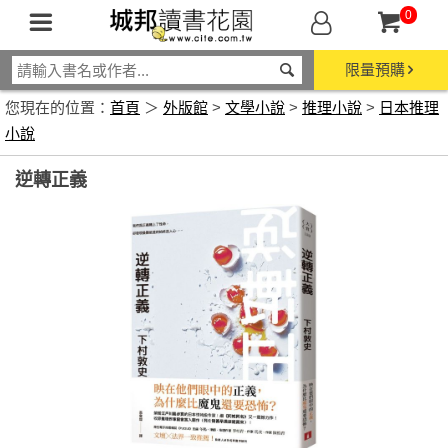
0
限量預購
您現在的位置：
首頁
＞
外版館
>
文學小說
>
推理小說
>
日本推理
小說
逆轉正義