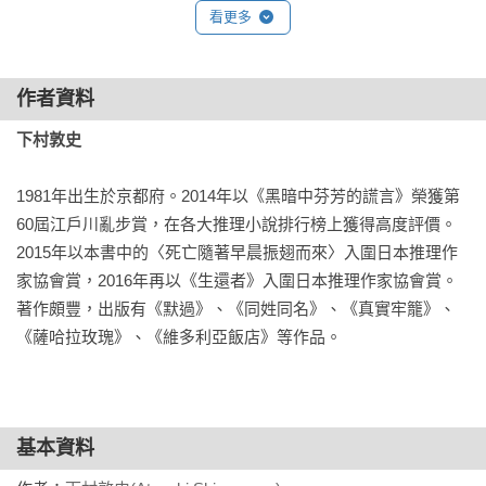
看更多
大家可能是猜她有什麼原因吧，所以都沒出聲叫她，完全無視
●推薦人依姓名筆畫序排列
於她的存在。

作者資料
儘管有腳步聲朝店門口走近，她也完全不抬眼瞧一下，看起來
也不像是在等人。

下村敦史
滿雄從傘架裡抽出傘打開來，走向雨中。但就在他準備離開停
車場時，他停下腳步，回身而望。一時間，感覺她也抬眼望向
1981年出生於京都府。2014年以《黑暗中芬芳的謊言》榮獲第
他。

60屆江戶川亂步賞，在各大推理小說排行榜上獲得高度評價。
2015年以本書中的〈死亡隨著早晨振翅而來〉入圍日本推理作
「請問……」

家協會賞，2016年再以《生還者》入圍日本推理作家協會賞。
滿雄拿定主意向她喚道。

著作頗豐，出版有《默過》、《同姓同名》、《真實牢籠》、
《薩哈拉玫瑰》、《維多利亞飯店》等作品。
她微微低著頭，濕透的頭髮遮住了她的半邊臉。

「妳沒事吧──？」

基本資料
她的視線望向地面。持續望著地上的積水被雨粒打破，形成無
數波紋的模樣。
