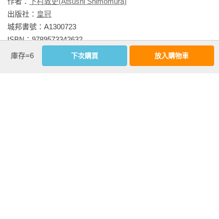
作者：
下村敦史(Atsushi Shimomura)
尷尬的沉默持續了好一會兒。

出版社：
皇冠
城邦書號：A1300723

滿雄改為以輕鬆的口吻和她說話。

ISBN：9789573342632

出版日期：2025-03-10

庫存=6
下次購買
放入購物車
「妳有傘嗎？」

譯者：
高詹燦
書系：
大賞
本以為她一樣不會搭理，沒想到她低著頭開口道：

規格：平裝 / 黑白 / 288頁 / 14.8cm×21cm                
「我沒帶錢包就出門了，所以……」

「我買把傘給妳吧？」

相關書籍
她就像要把馬尾甩亂般直搖頭。

同作者
同書系
同分類
同出版社
「我不想回家。」

她緊咬下脣，那陰沉的雙眸令人印象深刻。狂吹的風雨淋濕了
她的短襪。

滿雄望著黑暗不斷綿延的道路，接著轉頭望向她。雙方又沉默