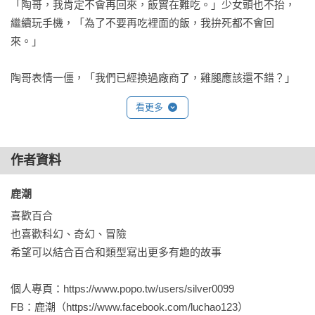
「陶哥，我肯定不會再回來，飯實在難吃。」少女頭也不抬，
繼續玩手機，「為了不要再吃裡面的飯，我拚死都不會回
來。」

陶哥表情一僵，「我們已經換過廠商了，雞腿應該還不錯？」

看更多
「啊，雞腿勉強算人吃的吧。配菜太老，豬肉很柴，豆腐嚼起
來塑膠似的。」少女對著憨厚的大個子笑了下，「真佩服你們
吃得下去。還是員工跟少年犯吃得不一樣？你們吃香的，只有
作者資料
我們吃『噴』？」

「不、我們都是同一……」

鹿潮 
喜歡百合

「你還認真聽她講話？」另一名資深觀護員出面制止這場對
也喜歡科幻、奇幻、冒險

話，「她怎樣都不會滿意啦！三天兩頭用各種管道鬧事，還好
希望可以結合百合和類型寫出更多有趣的故事

少觀所最多只能關半年，再待下去，我們都要被妳煩死。」

個人專頁：https://www.popo.tw/users/silver0099 

「好心建議，不聽隨便。」謝書唯聳聳肩，低頭繼續玩遊戲，
FB：鹿潮（https://www.facebook.com/luchao123）
