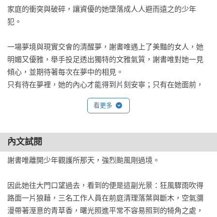
家庭的衝突與破碎，讓資優的她墮落成人人避而遠之的少年
犯。

一場夢境與現實交會的清醒夢，謝書唯遇上了美豔的女人，她
明媚又優雅，舉手投足透出獨特的文雅氣質，謝書唯對她一見
傾心，並期待著每次在夢中的相見。

只有待在夢裡，她的內心才能得到片刻安寧；只有在她面前，
她才能找回十七歲該有的模樣。

看更多
唯有在入睡之時，她才能找到喘息的餘地。

因為她，謝書唯無序混亂的青春，漸漸回到正軌。

內文試閱
日日相處之下，夢中世界逐漸繽紛具體，現實中總有細節對應
謝書唯離開少年觀護所那天，強烈颱風剛過境。

上夢境，謝書唯懷疑，觸而不及的她，是否同處於現實？

她依循著蛛絲馬跡查找，終於找到了朝思暮想的她。然而，女
因此她往大門口望過去，看到的便是這副光景：狂風驟雨吹得
人一回頭，謝書唯的笑容凝滯了……

路面一片狼藉，三名工作人員在前庭清理落葉與斷木，空氣瀰
漫帶著溼意的青草香，曙光照進平常不容易照到的犄角之處，
「有的時候，人會變得不像是自己。」
