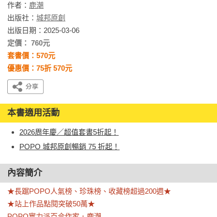
作者：
鹿潮
出版社：
城邦原創
出版日期：2025-03-06
定價： 760元
套書價：570元
優惠價：75折 570元
本書適用活動
2026周年慶／超值套書5折起！
POPO 城邦原創暢銷 75 折起！
內容簡介
★長踞POPO人氣榜、珍珠榜、收藏榜超過200週★

★站上作品點閱突破50萬★

POPO實力派百合作家．鹿潮
