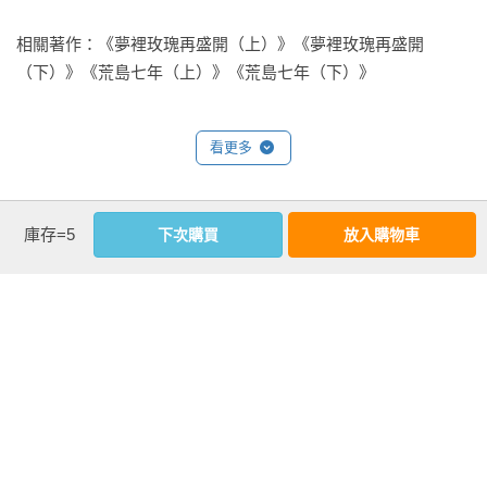
晾著兩個大人不再理會。

相關著作：《夢裡玫瑰再盛開（上）》《夢裡玫瑰再盛開
手機震動，一條訊息跳到眼前──

（下）》《荒島七年（上）》《荒島七年（下）》
「到了，在門口。」

看更多
「我媽來了！」少女跳下椅子，往大門快步走去，動作急切。

「回家可不要再犯事了。好好念書，不要讓爸爸媽媽失望，他
基本資料
庫存=5
下次購買
放入購物車
們都在等著妳回家。」雖然不喜她，也知道勸不聽，資深關護
作者：
鹿潮
員還是依著本分，最後一次勸戒。

出版社：
城邦原創
謝書唯嘴角輕輕一勾，沒讓觀護員發現。

城邦書號：3PP077S

ISBN：4717702127121

她走出大門，看清門外的藍色小卡車，臉色立刻下沉。

出版日期：2025-03-06

書系：
PO小說
「上車啊。」開車的大鼻子男人嘴裡嚼著檳榔，眼神渾濁，講
規格：膠裝 / 單色 / 704頁 / 14.8cm×21cm                
話吊兒郎當，「幾個月不見，就不認識張叔叔啦？」

「我媽呢？」
