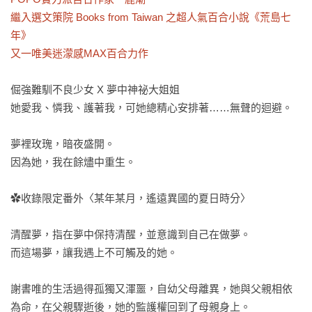
繼入選文策院 Books from Taiwan 之超人氣百合小說《荒島七
年》

又一唯美迷濛感MAX百合力作 
倔強難馴不良少女 X 夢中神祕大姐姐

她愛我、憐我、護著我，可她總精心安排著……無聲的迴避。

夢裡玫瑰，暗夜盛開。

因為她，我在餘燼中重生。

✿收錄限定番外〈某年某月，遙遠異國的夏日時分〉

清醒夢，指在夢中保持清醒，並意識到自己在做夢。

而這場夢，讓我遇上不可觸及的她。

謝書唯的生活過得孤獨又渾噩，自幼父母離異，她與父親相依
為命，在父親驟逝後，她的監護權回到了母親身上。
