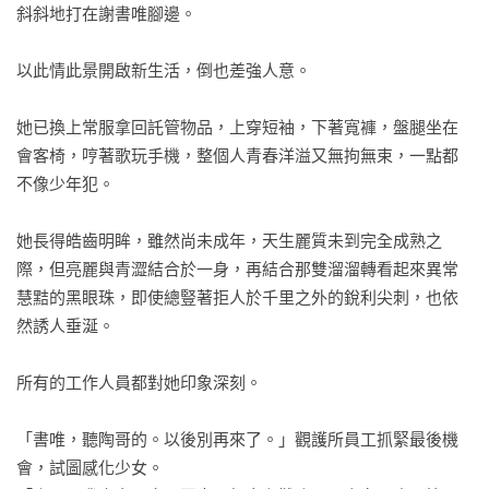
斜斜地打在謝書唯腳邊。

「可妳不管什麼樣子，我都喜歡啊！」
以此情此景開啟新生活，倒也差強人意。

她已換上常服拿回託管物品，上穿短袖，下著寬褲，盤腿坐在
會客椅，哼著歌玩手機，整個人青春洋溢又無拘無束，一點都
不像少年犯。

她長得皓齒明眸，雖然尚未成年，天生麗質未到完全成熟之
際，但亮麗與青澀結合於一身，再結合那雙溜溜轉看起來異常
慧黠的黑眼珠，即使總豎著拒人於千里之外的銳利尖刺，也依
然誘人垂涎。

所有的工作人員都對她印象深刻。

「書唯，聽陶哥的。以後別再來了。」觀護所員工抓緊最後機
會，試圖感化少女。
