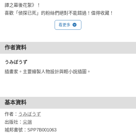
譚之幕後花絮》！

喜歡「偵探已死」的粉絲們絕對不能錯過！值得收藏！
看更多
作者資料
うみぼうず 
插畫家。主要繪製人物設計與輕小說插圖。
基本資料
作者：
うみぼうず
出版社：
尖端
城邦書號：SPP7B001063
