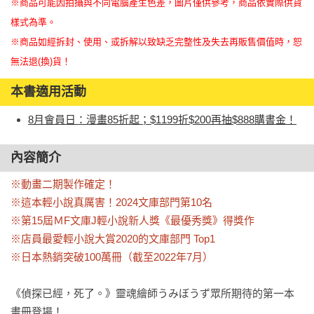
※商品可能因拍攝與不同電腦產生色差，圖片僅供參考，商品依實際供貨
樣式為準。
※商品如經拆封、使用、或拆解以致缺乏完整性及失去再販售價值時，恕
無法退(換)貨！
本書適用活動
8月會員日：漫畫85折起；$1199折$200再抽$888購書金！
內容簡介
※動畫二期製作確定！

※這本輕小說真厲害！2024文庫部門第10名

※第15屆ＭF文庫J輕小說新人獎《最優秀獎》得獎作

※店員最愛輕小說大賞2020的文庫部門 Top1

※日本熱銷突破100萬冊（截至2022年7月）
《偵探已經，死了。》靈魂繪師うみぼうず眾所期待的第一本
畫冊登場！
