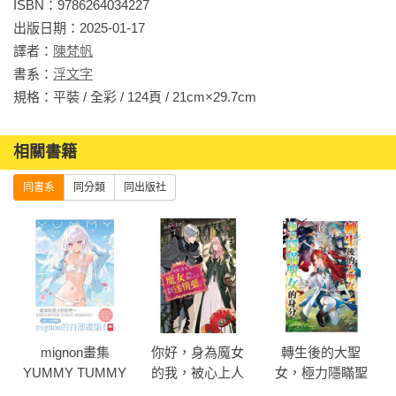
ISBN：9786264034227

出版日期：2025-01-17

譯者：
陳梵帆
書系：
浮文字
規格：平裝 / 全彩 / 124頁 / 21cm×29.7cm                
相關書籍
同書系
同分類
同出版社
mignon畫集
你好，身為魔女
轉生後的大聖
YUMMY TUMMY
的我，被心上人
女，極力隱瞞聖
委託製作迷情
女的身分(06)