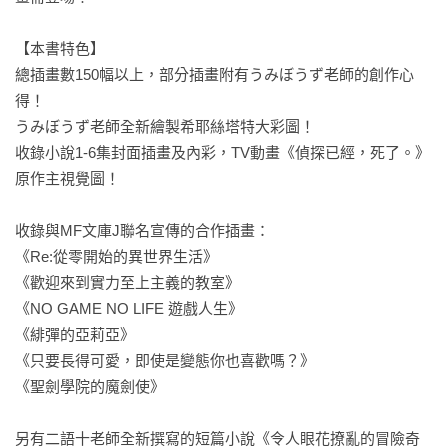
【本書特色】

總插畫數150幅以上，部分插畫附有うみぼうず老師的創作心
得！

うみぼうず老師全新繪製希耶絲塔特大彩圖！

收錄小說1-6集封面插畫及內彩，TV動畫《偵探已經，死了。》
原作主視覺圖！

收錄與MF文庫J聯名宣傳的合作插畫：

《Re:從零開始的異世界生活》

《歡迎來到實力至上主義的教室》

《NO GAME NO LIFE 遊戲人生》

《緋彈的亞莉亞》

《只要長得可愛，即使是變態你也喜歡嗎？》

《聖劍學院的魔劍使》

另有二語十老師全新撰寫的短篇小說《令人眼花撩亂的冒險奇