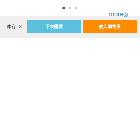
藥。(01)
more
庫存=3
下次購買
放入購物車
優惠活動快訊
注意事項
若有任何購書問題，請參考
FAQ