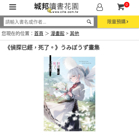
0
限量預購
您現在的位置：
首頁
＞
漫畫館
>
其他
《偵探已經，死了。》うみぼうず畫集