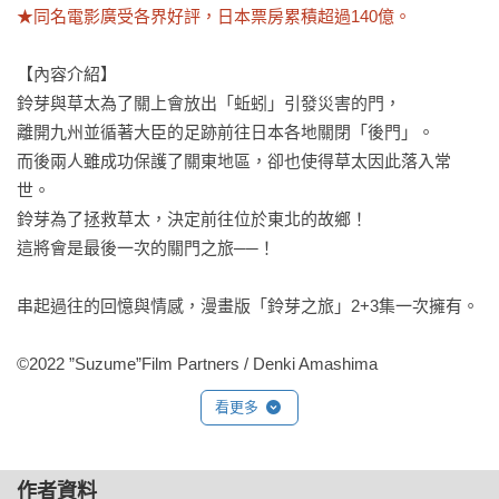
★同名電影廣受各界好評，日本票房累積超過140億。
【內容介紹】

鈴芽與草太為了關上會放出「蚯蚓」引發災害的門，

離開九州並循著大臣的足跡前往日本各地關閉「後門」。

而後兩人雖成功保護了關東地區，卻也使得草太因此落入常
世。

鈴芽為了拯救草太，決定前往位於東北的故鄉！

這將會是最後一次的關門之旅──！

串起過往的回憶與情感，漫畫版「鈴芽之旅」2+3集一次擁有。

©2022 ”Suzume”Film Partners / Denki Amashima
看更多
作者資料