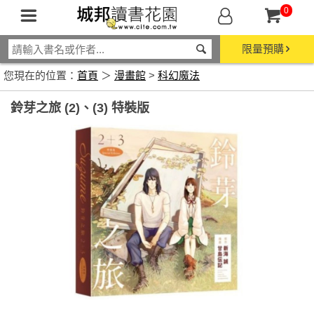
0
限量預購
您現在的位置：
首頁
＞
漫畫館
>
科幻魔法
鈴芽之旅 (2)、(3) 特裝版