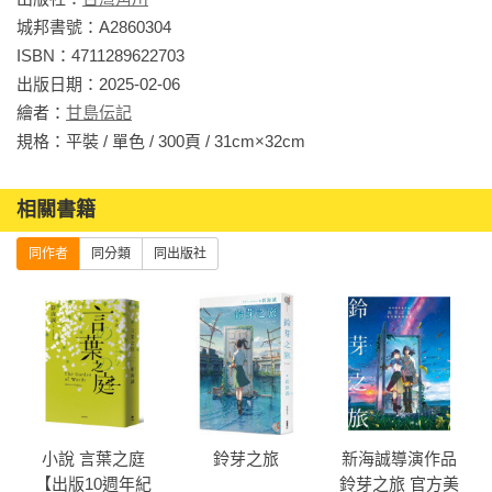
城邦書號：A2860304

ISBN：4711289622703

出版日期：2025-02-06

繪者：
甘島伝記
規格：平裝 / 單色 / 300頁 / 31cm×32cm                
相關書籍
同作者
同分類
同出版社
r
小說 言葉之庭
鈴芽之旅
新海誠導演作品
【出版10週年紀
鈴芽之旅 官方美