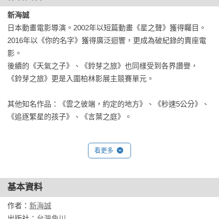
新海誠
日本動畫電影導演。2002年以短篇動畫《星之聲》獲得矚目。

2016年以《你的名字》獲得廣泛迴響，更成為破紀錄的賣座電
影。

後續的《天氣之子》、《鈴芽之旅》也同樣受到各界讚譽，
《鈴芽之旅》更是入圍柏林影展主競賽單元。

其他知名作品：《雲之彼端，約定的地方》、《秒速5公分》、
《追逐繁星的孩子》、《言葉之庭》。
看更多
基本資料
作者：
新海誠
出版社：
台灣角川