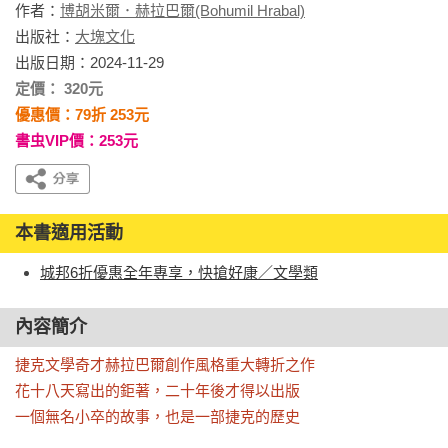
作者：
博胡米爾．赫拉巴爾(Bohumil Hrabal)
出版社：
大塊文化
出版日期：2024-11-29
定價： 320元
優惠價：79折 253元
書虫VIP價：253元
本書適用活動
城邦6折優惠全年專享，快搶好康／文學類
內容簡介
捷克文學奇才赫拉巴爾創作風格重大轉折之作

花十八天寫出的鉅著，二十年後才得以出版

一個無名小卒的故事，也是一部捷克的歷史