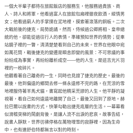
一個大半輩子都待在旅館飯店的服務生，他服務過貴族、商
人、詩人和將軍，他看過富人在旅館包廂裡徹夜飲酒，縱情男
女；他看過窮人的手掌撲在泥地裡，摸索著滾落的銅板。二次
大戰前後的捷克，局勢詭譎，然而，侍候過公卿將相、皇帝總
統的他，卻能從過往行人的表情，準確預知世界的情勢；從車
站鏡子裡的一瞥，清清楚楚看到自己的未來。世界在他眼中宛
如萬花筒，戰後捷克的變遷是瞬息即變的風景：不可思議的事
紛紛成為事實，再紛紛離析成空——他的人生，是這吉光片羽
裡的一枚碎片。

他觀看著自己離奇的一生，同時也見證了捷克的歷史。最後的
最後，他到偏遠的鄉間去修一條永遠修不完的路，在荒涼的雪
地裡服侍著羊馬犬貓，書寫起他精采荒謬的人生。他平靜的凝
視著，看自己如何遠遠地離開了自己，最後又回到了原地。赫
拉巴爾以說書的方式，快筆勾勒出捷克底層的生活。一幕幕看
似滑稽突梯的鬧劇背後，是讓人流不出淚的悲哀。故事告結，
說書人靜默，世界彷彿停格在萬物埋雪的寂靜裡，因為生命
中，也有連舒伯特都無言以對的時刻。
