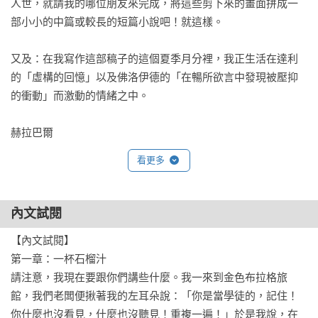
人世，就請我的哪位朋友來完成，將這些剪下來的畫面拼成一
部小小的中篇或較長的短篇小說吧！就這樣。

又及：在我寫作這部稿子的這個夏季月分裡，我正生活在達利
的「虛構的回憶」以及佛洛伊德的「在暢所欲言中發現被壓抑
的衝動」而激動的情緒之中。

赫拉巴爾
看更多
內文試閱
【內文試閱】

第一章：一杯石榴汁

請注意，我現在要跟你們講些什麼。我一來到金色布拉格旅
館，我們老闆便揪著我的左耳朵說：「你是當學徒的，記住！
你什麼也沒看見，什麼也沒聽見！重複一遍！」於是我說，在