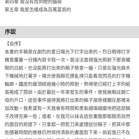
第四章 我沒有找到她的腦袋

序跋
【自序】

本書的手稿是在劇烈的夏日陽光下打字出來的。烈日晒得打字
機曾屢屢一分鐘內就卡殼一次。我沒法直視強光照射下那頁耀
眼的白紙，也沒能將打出來的稿子檢查一遍，只是在強光麻木
下機械地打著字。陽光使我眼花撩亂得只能看見閃亮的打字機
輪廓。鐵皮的屋頂經過幾小時的照射，熱得使已經打上字的紙
張捲成了筒狀。由於最近一年來發生的事件，使我無暇註銷亡
母的戶口，這些事件逼得我將打出來的稿子按原樣擱在那裡未
加改動。我希望有一天我會有時間和勇氣細琢細磨地把這部稿
子改得完美一些；或者，在我可以抹去這些畫面那粗糙而自然
的面目的前提下，只拿起一把剪刀來處理這份稿子，把其中那
些隨著時間的推移仍然保持清新的畫面剪下來。倘若我已不在