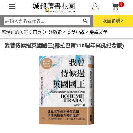
0
限量預購
您現在的位置：
首頁
＞
外版館
>
文學小說
>
翻譯文學
我曾侍候過英國國王(赫拉巴爾110週年冥誕紀念版)