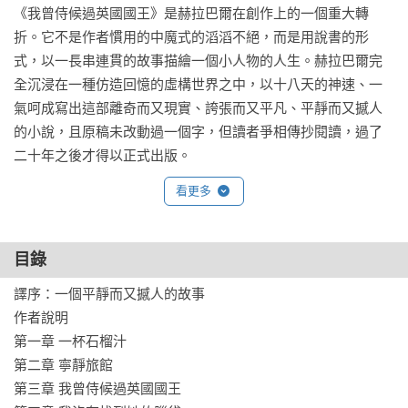
《我曾侍候過英國國王》是赫拉巴爾在創作上的一個重大轉
折。它不是作者慣用的中魔式的滔滔不絕，而是用說書的形
式，以一長串連貫的故事描繪一個小人物的人生。赫拉巴爾完
全沉浸在一種仿造回憶的虛構世界之中，以十八天的神速、一
氣呵成寫出這部離奇而又現實、誇張而又平凡、平靜而又撼人
的小說，且原稿未改動過一個字，但讀者爭相傳抄閱讀，過了
二十年之後才得以正式出版。
看更多
目錄
譯序：一個平靜而又撼人的故事

作者說明

第一章 一杯石榴汁

第二章 寧靜旅館

第三章 我曾侍候過英國國王
