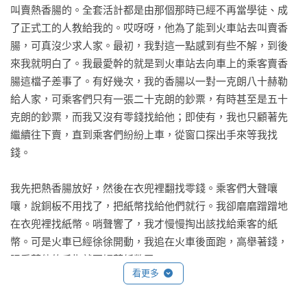
叫賣熱香腸的。全套活計都是由那個那時已經不再當學徒、成
了正式工的人教給我的。哎呀呀，他為了能到火車站去叫賣香
腸，可真沒少求人家。最初，我對這一點感到有些不解，到後
來我就明白了。我最愛幹的就是到火車站去向車上的乘客賣香
腸這檔子差事了。有好幾次，我的香腸以一對一克朗八十赫勒 
給人家，可乘客們只有一張二十克朗的鈔票，有時甚至是五十
克朗的鈔票，而我又沒有零錢找給他；即使有，我也只顧著先
繼續往下賣，直到乘客們紛紛上車，從窗口探出手來等我找
錢。

我先把熱香腸放好，然後在衣兜裡翻找零錢。乘客們大聲嚷
嚷，說銅板不用找了，把紙幣找給他們就行。我卻磨磨蹭蹭地
在衣兜裡找紙幣。哨聲響了，我才慢慢掏出該找給乘客的紙
幣。可是火車已經徐徐開動，我追在火車後面跑，高舉著錢，
眼看著他的手指就要觸著紙幣了。

看更多
有一個人探出一大截身子，以至於不得不讓人拽住他的腿。還