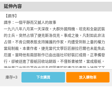
有一個人，窗外的腦袋眼看要碰著站臺上的柱子，可是後來他
延伸內容
伸出來的手指很快離我遠去。我氣喘吁吁地站在那裡，手裡捏
著紙幣。這可就是我的了！很少有旅客回來索取過這些錢。於
【譯序】

是我有了自己的積蓄。一個月下來便是好幾百，到後來我甚至
譯序：一個平靜而又撼人的故事

有了上千元克朗。

一九六八年八月某一天深夜，大群外國飛機、坦克和全副武裝
的士兵，突然占領了捷克斯洛伐克。事成之後，凡對如此非法
可是從早上六點到晚上睡覺之前，我的上司都要來檢查一番，
占領，不肯公開表態支持擁護的作家，均遭受到新上臺的權力
看我是不是洗了腳。晚上十二點前我必須上床。於是我就這樣
當局制裁，本書作者，捷克當代文學巨匠赫拉巴爾也未能免此
開始了什麼也沒聽見卻又什麼都聽見了，什麼也沒看見卻又看
厄運。當時他有兩部新作已由出版社印好裝訂成冊，正準備發
見了我周圍一切的生活。我看見了這規矩、這制度，看見了當
行，卻被送進了廢紙回收站銷毀，不僅新書被禁，當成廢紙，
我們彼此之間表面上顯得不和時，我們老闆那種高興的樣子。

連他業已出版的著作也從各個圖書館和書店的書架上被撤了下
來，根據他另外兩部小說拍攝的電影也被禁映，這位深受讀者
看更多
庫存=3
下次購買
放入購物車
哪能讓女帳房晚上跟一個男服務員去看電影呢！第二天早上就
愛戴、曾多次在國內外獲獎的職業作家，甚至被開除出捷克斯
得把他們辭掉。我還認識了餐廳的特別客人，那張包了出去的
洛伐克作家協會。頓時，赫拉巴爾感到自己成了個無所事事、
餐桌，每天都由我來擦拭上面的玻璃杯，杯子上有每個客人各
境況莫測的人，也曾萌念輕生。多虧他妻子在布拉格遠郊一處
自的號碼、各自的標記。有上面畫著鹿的杯子，有畫著紫羅蘭
林中空地買到一棟簡陋的小木屋，把他移居安頓在這幾乎與世
作者資料
的杯子，有畫著小鎮的杯子，有稜角的杯子，還有慕尼黑產的
隔絕的林間小屋。他的生活似乎平靜了些，但他內心卻無法安
博胡米爾‧赫拉巴爾（Bohumil Hrabal, 1914－1997）