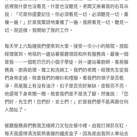
這裡我什麼也沒看見，什麼也沒聽見。老闆又揪著我的右耳朵
說：「可是你還要記住，你必須看見一切，必須聽見一切，重
複一遍！」於是我驚訝地重複了一遍，我將看見一切，聽見一
切。就這樣，我開始了我的工作。

每天早上六點鐘我們便來到大堂，接受一次小小的檢閱。旅館
經理駕到。地毯的一邊站著餐廳領班和所有服務員，最後一個
是我⸺一個乾巴巴的小個子學徒，另一邊站著廚師、客房服
務員、廚房助理、雜工和洗碗工。我們的老闆，經理先生從我
們身旁走過，核查我們的襯衫和禮服，看我們的領子是否乾
淨，燕尾服上有沒有油汙，扣子是否完好無缺，皮鞋亮不亮，
他還彎下身來聞一聞，檢查我們是不是洗了腳，然後說：「您
們好，先生們！您們好，女士們！」於是我們便不能再跟任何
人閒扯了。

餐廳服務員們教我怎樣將刀叉包在餐巾裡。由我打掃菸灰缸，
每天我還得清洗裝熱香腸的鐵皮盒子，因為是由我到火車站去