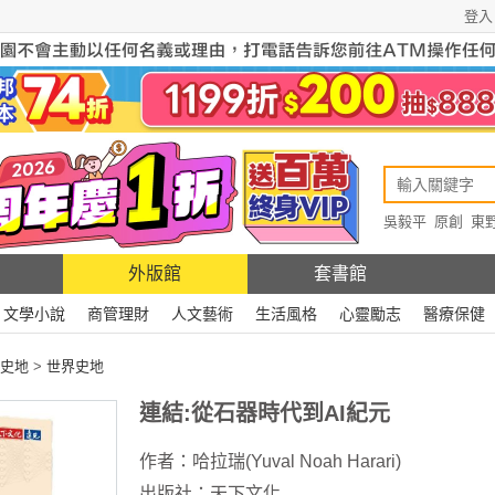
登入
吳毅平
原創
東
原創
Rewire
外版館
套書館
文學小說
商管理財
人文藝術
生活風格
心靈勵志
醫療保健
史地
>
世界史地
連結:從石器時代到AI紀元
作者：
哈拉瑞(Yuval Noah Harari)
出版社：
天下文化