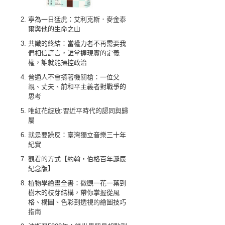
寧為一日猛虎：艾利克斯．麥金泰
爾與他的生命之山
共識的終結：當權力者不再需要我
們相信謊言，誰掌握現實的定義
權，誰就能操控政治
普通人不會揹著機關槍：一位父
親、丈夫、前和平主義者對戰爭的
思考
唯紅花綻放:習近平時代的認同與歸
屬
就是要躁反：臺灣獨立音樂三十年
紀實
觀看的方式【約翰‧伯格百年誕辰
紀念版】
植物學繪畫全書：微觀一花一葉到
樹木的枝芽結構，帶你掌握從風
格、構圖、色彩到透視的繪圖技巧
指南