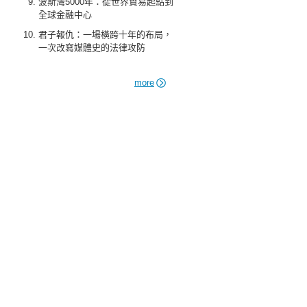
波斯灣5000年：從世界貿易起點到
全球金融中心
君子報仇：一場橫跨十年的布局，
一次改寫媒體史的法律攻防
more