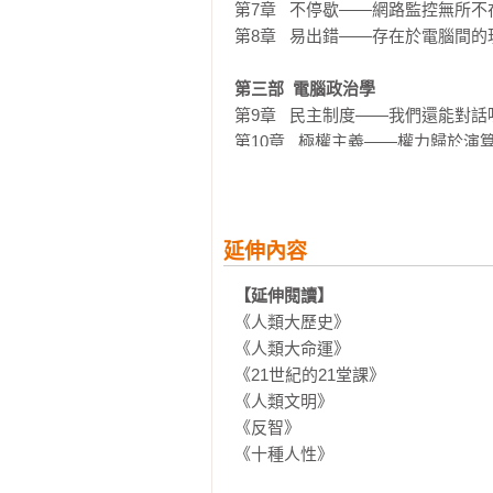
第7章   不停歇——網路監控無所不在
第8章   易出錯——存在於電腦間的
第三部  電腦政治學
第9章   民主制度——我們還能對話
第10章   極權主義——權力歸於演算
第11章   矽幕——全球帝國、或是
結語   打造自我修正機制
延伸內容
誌謝
【延伸閱讀】
《人類大歷史》

延伸閱讀
《人類大命運》

《21世紀的21堂課》

《人類文明》

《反智》

《十種人性》