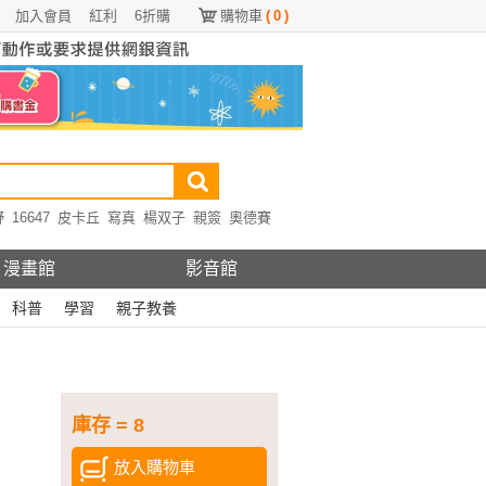
加入會員
紅利
6折購
購物車
(
0
)
野
16647
皮卡丘
寫真
楊双子
親簽
奧德賽
漫畫館
影音館
科普
學習
親子教養
庫存 = 8
放入購物車