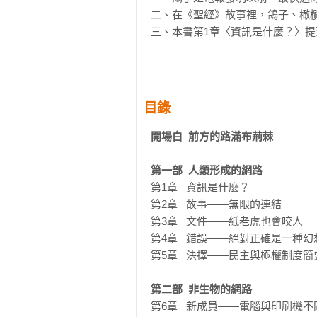
二、在《聖經》故事裡，鴿子、橄欖
三、本書第1章〈資訊是什麼？〉提到
    交纏了歷史事實與虛構故事
目錄
開場白  前方的路滿布荊棘
第一部  人類形成的網路
第1章   資訊是什麼？

第2章   故事——無限的連結	

第3章   文件——紙老虎也會咬人	

第4章   錯誤——絕對正確是一種幻想
第5章   決擇——民主與極權制度簡史
第二部  非生物的網路
第6章   新成員——電腦與印刷機不