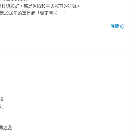
枝與彩虹，都是象徵和平與寬容的符號。

1918年的軍信鴿「謝爾阿米」，

，正代表了人類大歷史的本質。
展開




同之處
