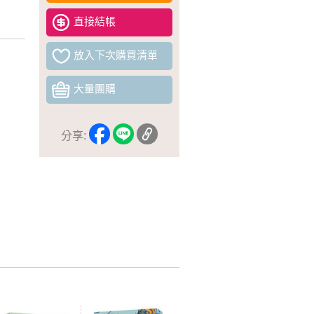
直接結帳
放入下次購買清單
大量團購
分享: