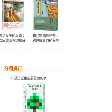
獨活女子的房間：
尋找動物烏托邦：
吉田誠治等13位日
跨越國界的動保前
本繪師插畫選集
線紀實
（隨書附贈2款暖暖
海報）
分類排行
想法誕生前最重要的事