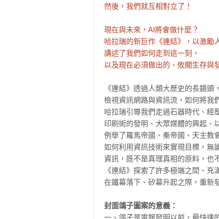
然後，我們就互相對立了！

現在與未來，AI將會做什麼？

哈拉瑞的新巨作《連結》，以激勵人
講述了我們如何走到這一刻，

以及現在必須做出的、攸關生存與
《連結》透過人類大歷史的長鏡頭，
檢視資訊網路與資訊流，如何將我們帶
哈拉瑞引導我們走過石器時代、經歷
印刷術的發明、大眾媒體的興起、以
例舉了羅馬帝國、秦帝國、天主教會
如何利用資訊技術來實現目標，無論
資訊，既不是真理真相的原料，也不
《連結》探索了許多極端之間、充滿
在鐵幕落下、矽幕升起之際，重新發
封面鴿子圖案的意義：
一、鴿子是電報發明以前，最快速的