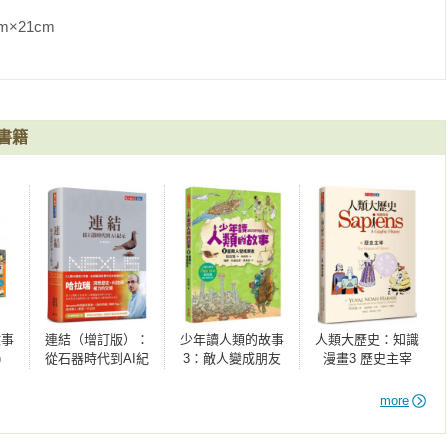
m                
書籍
故事
連結（增訂版）：
少年讀人類的故事
人類大歷史：知識
)
從石器時代到AI紀
3：敵人變成朋友
漫畫3 歷史主宰
元
(人類大歷史哈拉瑞
給少年的力作）
more