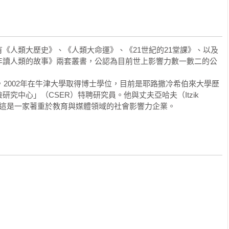
《人類大歷史》、《人類大命運》、《21世紀的21堂課》、以及
年讀人類的故事》兩套叢書，公認為目前世上影響力數一數二的公
法，2002年在牛津大學取得博士學位，目前是耶路撒冷希伯來大學歷
究中心」（CSER）特聘研究員。他與丈夫亞哈夫（Itzik 
ip公司，這是一家著重於教育與媒體領域的社會影響力企業。