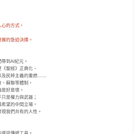
心的方式，

發展的急迫決擇。


到AI紀元。

《聖經》正典化、

及民粹主義的重燃……

、蘇聯等體制，

是好是壞。

只是權力與武器；

希望的中間立場，

現我們共有的人性。

資訊傳遞工具。
