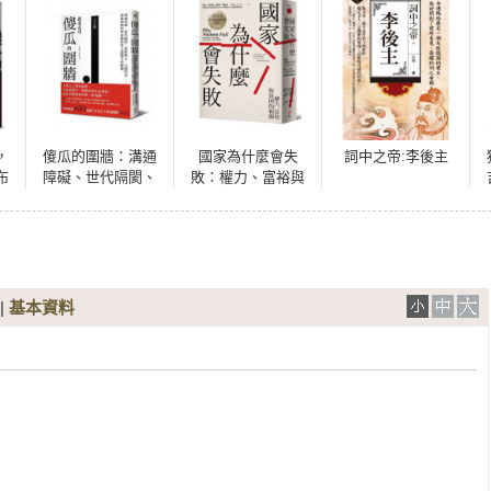
，
傻瓜的圍牆：溝通
國家為什麼會失
詞中之帝:李後主
布
障礙、世代隔閡、
敗：權力、富裕與
族群對立、大國鬥
貧困的根源【諾貝
爭……現象級腦科
爾獎紀念版】
學家解答世上最棘
手的難題
|
基本資料

