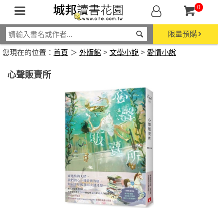
0
限量預購
您現在的位置：
首頁
＞
外版館
>
文學小說
>
愛情小說
心聲販賣所