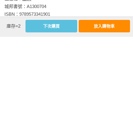
城邦書號：A1300704

ISBN：9789573341901

出版日期：2024-08-05

庫存=2
下次購買
放入購物車
書系：
Misa作品集
規格：平裝 / 單色 / 256頁 / 14.8cm×21cm                
相關書籍
同作者
同書系
同分類
同出版社
月光下的雙生子
借一場天色愛你
雨夜協奏曲【雙
(MisaX晨羽X琉影
作者夢幻限量簽