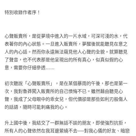
特別收錄作者序！

心聲販賣所，是從夢境中進入的一片水域，可深可淺的水，代
表著你的內心狀態。一旦進入販賣所，夢醒後就能聽見在意之
人的內心話。然而你永遠無法窺見他人心聲的全貌。就算聽見
了聲音，也不代表那是他呈現出的所有真心，似真似假的心
意，需要你仔細參透……

初次聽說「心聲販賣所」，是在某個暴雨的午後，那也是第一
次，我對魯莽闖入販賣所的自己懊悔不已。雖然藉由聽見心
聲，我成了父母眼中的乖女兒，但代價卻是那些如利刃般傷人
的話語，隨時可能刺痛我的心。

升上國中後，我結交了一群無話不談的朋友，即使強烈抗拒，
所有人的心聲依然在我耳邊縈繞不去──對我心儀的好友、暗戀