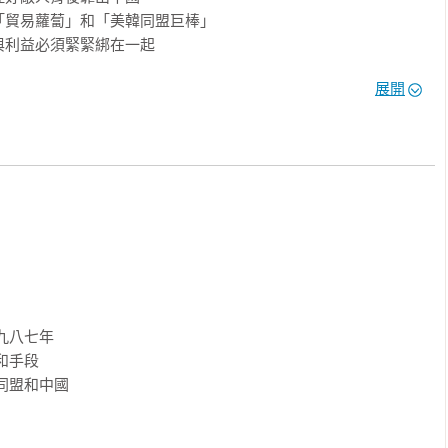
貿易蘿蔔」和「美韓同盟巨棒」

利益必須緊緊綁在一起

展開
多邊貿易 ▍

誠實的中間人」



鏡！

的教科書！

中文版序。

家的稱呼。

八七年

詞，G20、OECD、APEC都少不了她的身影。

手段

，短短幾十年內就化身為「真正的鯨魚」。

盟和中國

之首，更曾挺進全球十大經濟體之列。
