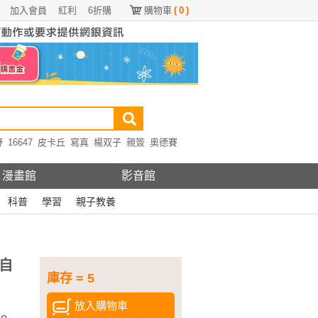
加入會員
紅利
6折購
購物車
(
0
)
野
16647
皮卡丘
寫真
楊双子
親簽
奧德賽
漫畫館
影音館
科普
學習
親子教養
自
庫存 = 5
放入購物車
o