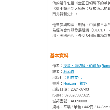
從一九八八年到二○二二年這段期
他的著作包括《金正日領導下的朝
營幾十年；在目標型態上，在把「
槿惠），以及三位自由派總統（金
《從小蝦米到大鯨魚：從被遺忘的戰爭
要全方位擁有外交、軍事、經濟、資
的民主轉型──以及第五位保守派
南北韓新史》。

陣營──以及雖屬同一陣營，卻又不
★★★＿＿史上最全面性的南韓戰略
他曾參與韓國、朝鮮、中國和日本的
夠抵擋自由派和保守派短期政治命運
為經濟合作暨發展組織（OECD）、歐洲對外行
了解南韓第六共和時期的大戰略很重
　　自冷戰結束以來，韓國在全球
部、英國內閣、外交及國協事務部
首先，南韓是一個重要的外交政策
1980年代末民主轉型至今的外交
事力量和第十二強大的軟實力。南韓
略。

集團（G7）高峰會議，並擁有不斷擴大的官方發
　　本書探討塑造韓國長期戰略的
算。它也是經濟發展、民主轉型和
基本資料
帕切科‧帕爾多表明，韓國的根本
一，因此，首爾的外交政策目標和
動自由。他探討韓國各黨派與政府
作者：
拉蒙．帕切科．帕爾多(Ramon P
國，如澳洲、法國、德國或英國等國
朝鮮、美國與中國的核心關係，並詳
譯者：
林添貴
此外，對南韓大戰略的研究，也使
　　本書透過深入訪談過去與現在
出版社：
明白文化
人類學，再到社會學的廣泛領域。
大戰略，並從更宏偉的角度提出令
書系：
Horizon　視野
外交政策的研究，遠不如對南韓國
大戰略。

出版日期：2024-07-03

更是罕見。本書透過聚焦南韓的大
ISBN：9786269865819

者個人所知，在此之前，還沒有人以
★★★＿＿各界好評不斷、國際權威
城邦書號：A6090008

從學術角度來看，國際關係領域已
◎「對韓國戰略思想的傑出貢獻之作。」─
規格：平裝 / 單色 / 442頁 / 14.8cm×21cm 
關係的步伐加快，也包括研究非「