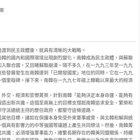
，她就舉辦漢城奧運，是繼日本之後的第二個亞洲主辦國，也成為東


地緣位置是全球四大火藥庫之一，第二次世界大戰在這裡還沒打
北韓之間完全沒有天然屏障。核彈威脅已經成為生活常態，卻還要
的政黨分合路徑。

渡到民主政體後，就具有清晰的大戰略。

南韓的國內和國際環境出現劇烈變化。南韓成為民主政體，與蘇聯
以很有意識地為自己定下清晰的戰略目標：「決定自己的命運」，
加入聯合國，又目睹蘇聯崩潰。隔不多久，在一九九三年至一九九
棒，接力達陣。

這些發展發生在南韓達到「已開發國家」地位的同時，它在一九九
一個里程碑。接下來，南韓在一九九七年碰上韓戰以來最大的經濟
以北韓、美國和中國「三角核心」當作最內環，往外擴展到整個東
、外交、經濟和官僚菁英，針對南韓「能夠決定本身命運、能夠有
鍛造出新共識。這個至高無上的目標支撐起南韓追求安全、繁榮和
守派總統主持的歷任政府，都堅守這條道路。

成其他目標，諸如在保護本身免受外來軍事威脅、與北韓和解與統
，混合用軍事、外交和經濟三項工具來達到最高的綜合國力。

一個具有影響力的中等強國等議題上產生共同想法。然後，南韓菁
韓團、供應鏈與高科技，都是她深入全人類的觸角。

成共識：必須增強軍事能力、維繫長期存在的韓美同盟關係、持續