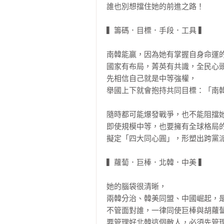
誰也別想擋住她的前進之路！

▍籌碼．目標．手段．工具 ▍

南韓能贏，因為她有掌握自身命運的
國家有布局，菁英有共識，全民心頭
先相信自己就是中等強權，

舉國上下就會抱持共同目標：「南韓
隨時都可能爆發戰爭，也不能阻擋她
即使規模中等，也要擁有全球格局的
擬定「四大同心圓」，形塑出跨黨派
▍蘿蔔．巨棒．北韓．中美 ▍　

她的腦袋很清晰，

兩韓分治、韓美同盟、中國崛起，是
不管面對誰，一律同使巨棒與胡蘿蔔
要管理好北韓這個敵人，必須先管理