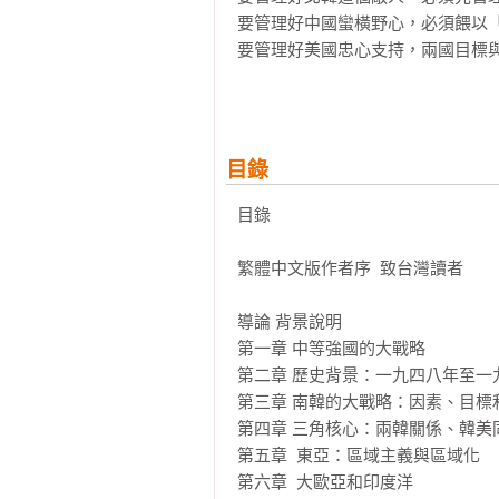
要管理好中國蠻橫野心，必須餵以「
要管理好美國忠心支持，兩國目標與
▍軍事實力，網路工具，美國締盟，
南韓，為中等強國立下典範

目錄
南韓，國際社會的「優良公民」與「
她，是所有國家爭相取經的模範生！
目錄

她，所做到的一切，台灣必須勇於借
這個國家的大戰略，是全球爭相取經
繁體中文版作者序  致台灣讀者

「南韓學」必修課，全球獨家，繁體
導論 背景說明

第一章 中等強國的大戰略

南韓，韓國，大韓民國，都是這個國
第二章 歷史背景：一九四八年至一九
這個國家如今已是「中等強權」的代名
第三章 南韓的大戰略：因素、目標和
她曾經是「夾在鯨魚之間的小蝦米」
第四章 三角核心：兩韓關係、韓美同
第五章  東亞：區域主義與區域化

從經濟體規模來看，她是亞洲四小龍
第六章  大歐亞和印度洋
