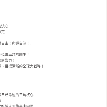
決心

定

自主！命運自決！」

追求卓越的腳步！

影響力！

、目標清晰的全球大戰略！

自己命運的三角核心



好敵人背後靠山中國
