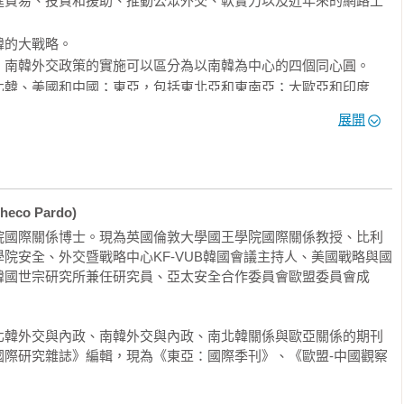
進貿易、投資和援助、推動公眾外交、軟實力以及近年來的網路工
、金泳三、金大中、李明博、朴槿惠、文在寅、尹錫悅八位不同黨
化狂潮下崛起，在區域化結盟時掌握主導權。

的大戰略。

南韓外交政策的實施可以區分為以南韓為中心的四個同心圓。

的思維：

北韓、美國和中國；東亞，包括東北亞和東南亞；大歐亞和印度
東、歐洲、澳洲和印度洋本身；以及世界其餘地區和全球治理。

國家大戰略走向？

展開
，是基於南韓的地理位置、外交政策利益和目標、握有的資源，以
揮智慧戰力？

先項目等的自然表現。

，還是國家戰略的一環？

析南韓的大戰略：

？

至於全球治理？

co Pardo)
院國際關係博士。現為英國倫敦大學國王學院國際關係教授、比利
院安全、外交暨戰略中心KF-VUB韓國會議主持人、美國戰略與國
，即大戰略的「範圍是長期的，它涉及國家最重要的優先事項，並
韓國世宗研究所兼任研究員、亞太安全合作委員會歐盟委員會成
外交和經濟）」。這種共識源自於如下的理解：有一個由思想組成
architecture）存在，特定的目標以及如何實現這些目標都源自於它。換
做出反應，而是採取長遠的觀點。

和外交斡旋，通常被視為是「優良公民」和「誠實的中間人」，傾
北韓外交與內政、南韓外交與內政、南北韓關係與歐亞關係的期刊
策追求最重要目標的具體倡議。最終，這些目標及它透過特定手
國際研究雜誌》編輯，現為《東亞：國際季刊》、《歐盟-中國觀察
擔任規範創新者，並且經常支持區域整合。

目標，就南韓這樣的中等強國來說，還包括國家的地位。



期，即第六共和起始到南韓第十三屆總統任期的頭六個月，也就是
在地理上要做到區域最強、全球治理；在達陣時間上，要長期性經