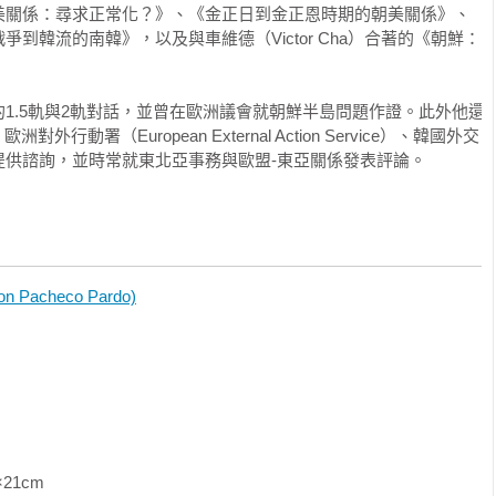
間。這段期間涵蓋了四位保守派總統（盧泰愚、金泳三、李明博和朴
美關係：尋求正常化？》、《金正日到金正恩時期的朝美關係》、
自主」當作最高政治目的，擁有安全、繁榮、地位；可能的話，還
大中、盧武鉉、文在寅）的全部任期─他們的在職期間始自南韓最近
到韓流的南韓》，以及與車維德（Victor Cha）合著的《朝鮮：
訊、柔性實力、網路等實力與優勢。

總統（尹錫悅）上任後的頭六個月。本書透過檢視政治光譜兩側不同
同派系──甚至不同世代的歷任總統的政策，證明南韓確實具有能
探討，最多第一手南韓高層的資料！

1.5軌與2軌對話，並曾在歐洲議會就朝鮮半島問題作證。此外他還
的大戰略。

動署（European External Action Service）、韓國外交
要，有三個原因。

事務中扮演越來越重要的角色。拉蒙‧帕切科‧帕爾多對韓國從
提供諮詢，並時常就東北亞事務與歐盟-東亞關係發表評論。
參與者。它的優勢包括它是世界第十大經濟體、世界第六強大的軍
政策進行開創性的分析，認為韓國對自身的國際政策建構一個宏偉戰
在二十國集團（G20）會議桌上占有一席之地，它也受邀參加七國
展援助（official development assistance, ODA）預
關鍵因素和目標，並針對其外交、軍事、經濟與軟實力展開剖析。
鞏固的成功典範。南韓、日本和印度都是亞洲主要的中等強國之
目標是超越過去的「夾在鯨魚之間的蝦米」，尋求獲得自主權與行
行動舉足輕重。正如全球體系的發展部分受到亞洲及其他中等強
領導人如何追求安全、繁榮與地位。帕切科‧帕爾多追蹤南韓與北
acheco Pardo)
家行為的影響一樣，南韓行為方式的影響力也愈來愈大。

細介紹該國在東亞、亞太地區與在世界其他地區的目標與政策。

我們對這個國家本身的了解進一步提升。韓國研究涵蓋了從歷史到
的政策制定者，分析韓國策略的發展與實踐。它巧妙地闡述韓國的
當然，國際關係過去就是、現在還是韓國研究的一環。但是對南韓
人信服的案例，證明像韓國這樣的中等強國也可以實施他們自己的
內政治的研究普遍，特別是當關注的焦點超越少數議題和國家時，
戰略，更深入地探討我們對南韓外交政策的了解。簡單地說，就作
一整本書的篇幅就這個主題進行研究分析。

盛讚！

經成熟到可以分析中等強國的大戰略。隨著從非西方角度研究國際
─《外交政策》期刊（Foreign Policy）

               
西方」國家在內。譬如，《比較大戰略：框架與案例》