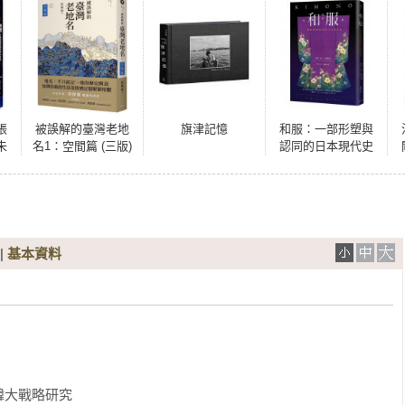
張
被誤解的臺灣老地
旗津記憶
和服：一部形塑與
未
名1：空間篇 (三版)
認同的日本現代史
（全彩典藏版）
|
基本資料


大戰略研究
