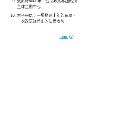
波斯灣5000年：從世界貿易起點到
全球金融中心
君子報仇：一場橫跨十年的布局，
一次改寫媒體史的法律攻防
more