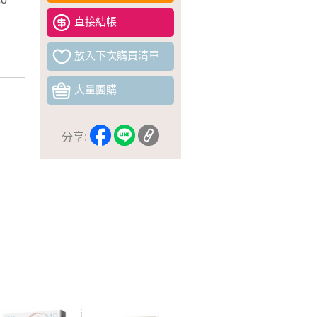
直接結帳
放入下次購買清單
大量團購
分享: