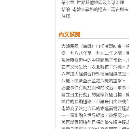
第七章  世界其他地區及全球治理

在1988年全球化熱烈展開的年代
結論  南韓大戰略的過去、現在與未來
亞崛起的象徵。

註釋
在先天條件上，她拿到一手爛牌，
內文試閱
完。中俄日美強權環伺下，與敵國
歷經內部艱辛民主化過程，走過複雜
大韓民國（南韓）自從冷戰結束、過
從一九八八年至一九九二年之間，
不過，韓國之所以偉大，就是她可
及當時崛起中的中國關係正常化，
並且在政黨輪替的過程中，一棒接一
四年又發生第一次北韓核子危機。
六年加入經濟合作暨發展組織就是
她的大戰略叫做「四大同心圓」，
危機，慘遭亞洲金融危機的重擊。

亞、印度洋，甚至於全球治理。

這些事件有助於南韓的政治、軍事
獨立自主行動」的國家終極目標，
地位的長期道路。不論是自由派或保
南韓為了決定自己的命運而需要達
她很早就知道要建立強大外交官團隊
一、深化融入世界經濟、被承認為
貿易、投資與援助，都是她的手段；
英再就實現這些目標的優先順序達