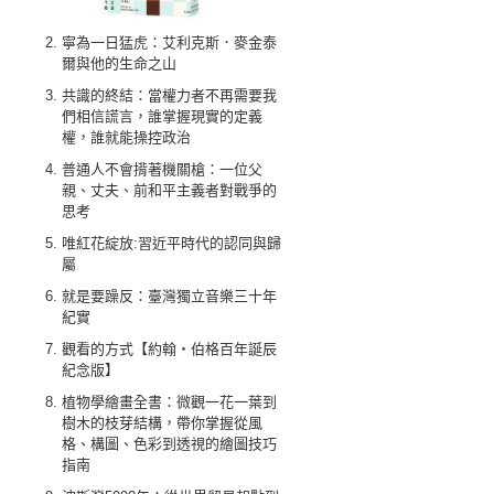
寧為一日猛虎：艾利克斯．麥金泰
爾與他的生命之山
共識的終結：當權力者不再需要我
們相信謊言，誰掌握現實的定義
權，誰就能操控政治
普通人不會揹著機關槍：一位父
親、丈夫、前和平主義者對戰爭的
思考
唯紅花綻放:習近平時代的認同與歸
屬
就是要躁反：臺灣獨立音樂三十年
紀實
觀看的方式【約翰‧伯格百年誕辰
紀念版】
植物學繪畫全書：微觀一花一葉到
樹木的枝芽結構，帶你掌握從風
格、構圖、色彩到透視的繪圖技巧
指南