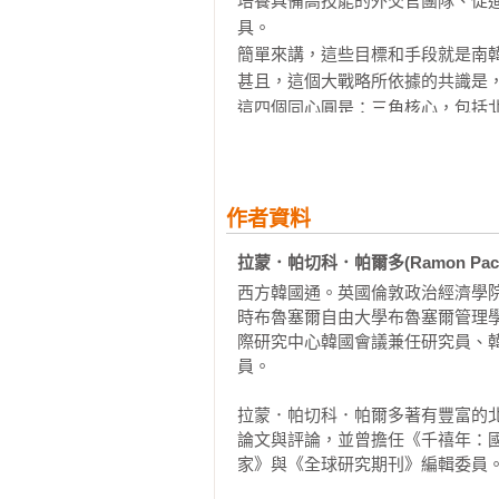
培養具備高技能的外交官團隊、促
本書爬梳南韓歷經全斗煥、盧泰愚
具。

派總統，如何緊貼時代浪潮，在全球
簡單來講，這些目標和手段就是南韓
甚且，這個大戰略所依據的共識是，
★★★＿＿透視南韓建構國家大戰略
這四個同心圓是：三角核心，包括
洋，包括俄羅斯、中亞、南亞、大中
‧為什麼多次政黨輪替，卻不會改變
把南韓大戰略區分為這四個同心圓
‧核彈常態威脅，外交官團隊如何發
及最重要的，南韓外交政策菁英的優
‧席捲全球的K-POP是財閥的產物
本書試圖藉由解答下列三個問題來分
作者資料
‧中等強國，必須付出什麼代價？

一、什麼因素可以說明南韓的大戰略
‧位居東北亞，如何放眼印度洋，甚
拉蒙．帕切科．帕爾多(Ramon Pache
二、南韓大戰略的目標是什麼？

‧中等強國，必須付出什麼代價？

西方韓國通。英國倫敦政治經濟學
三、南韓大戰略的手段是什麼？

‧南韓能，台灣不能？

時布魯塞爾自由大學布魯塞爾管理學
這三個問題建立在如下的共識之上
際研究中心韓國會議兼任研究員、
包含治國方略的所有領域（軍事、
★★★＿＿中等強權的條件

員。

的「知識架構」（intellectual 
句話說，國家並不是單純地針對事件
　　中等強國傾向於支持多邊主義
拉蒙．帕切科．帕爾多著有豐富的
因此，大戰略涉及國家以其外交政
論文與評論，並曾擔任《千禧年：
向於運用串連外交和建立同盟，喜歡
段，旨在實現安全和繁榮的關鍵總體
家》與《全球研究期刊》編輯委員。
本書涵蓋的時間範圍是第六共和時
　　中等強國的大戰略模式，則是