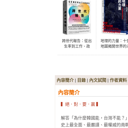
跨世代報告：從出
地理的力量：十
生率到工作、政
地圖揭開世界的
治、經濟、科技、
來
心理健康，世代差
異如何影響百年來
的人類軌跡？
內容簡介
|
目錄
|
內文試閱
|
作者資料
內容簡介
▍絕．對．要．贏 ▍
解答「為什麼韓國能，台灣不能？」
史上最全面、最嚴謹、最權威的南韓