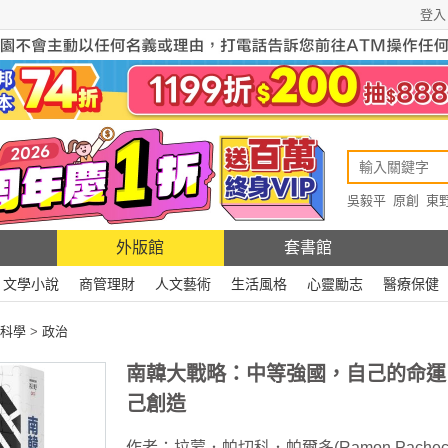
登入
吳毅平
原創
東
原創
Rewire
外版館
套書館
文學小說
商管理財
人文藝術
生活風格
心靈勵志
醫療保健
科學
>
政治
南韓大戰略：中等強國，自己的命運
己創造
作者：
拉蒙．帕切科．帕爾多(Ramon Pachec