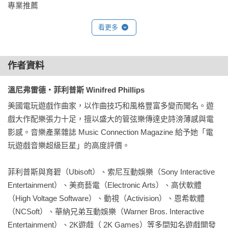
專業推薦

周志華｜ 遊戲‧戲劇配樂家   代表作為《仙劍奇俠傳》、《古
看更多
劍奇譚》、HBO《戒指流浪記》、Netflix《雙城故事》

林奕汎｜《最終幻想》、《王國之心》遊戲音樂製作經理 / 《刺
客教條》全球巡迴首席指揮長暨總監

作者資料
官大為｜ 鋼琴家 / 作曲家 / 演講者 / 好和弦 NiceChord.com 創
辦人

溫尼弗雷德‧菲利普斯 Winifred Phillips
虞敦華｜作曲家 / 聲音設計 / 解謎冒險遊戲《Carto》配樂音效 / 
美國電玩遊戲作曲家，以作曲技巧和風格豐富多變而聞名。遊
Game Audio Taiwan 社群總籌

戲大作配樂張力十足，擅以盛大的管弦樂傳達史詩滂薄感與電
曾志豪、吳欣叡、甯承信｜ 大宇資訊 巢穴音樂工作室、《仙劍
影感。音樂產業雜誌 Music Connection Magazine 給予她「電
奇俠傳》、《軒轅劍》配樂製作團隊

玩遊戲音樂超級巨星」的高度評價。

菲利普斯與育碧（Ubisoft）、索尼互動娛樂（Sony Interactive 
全書 15 章節，教你掌握創作遊戲音樂的重要觀念與實用技法：

Entertainment）、美商藝電（Electronic Arts）、高伏軟體
（High Voltage Software）、動視（Activision）、恩希軟體
▶ 音樂如何深化遊戲體驗 ？

（NCSoft）、華納兄弟互動娛樂（Warner Bros. Interactive 
    懸置懷疑 / 心流理論

Entertainment）、2K遊戲（ 2K Games）等多間知名遊戲開發