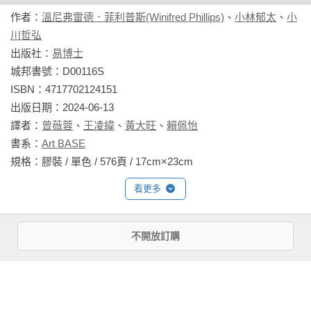
之眼：英雄之書》（The Dark Eye : Book of Heroes ）、體育
作者：
溫尼弗雷德．菲利普斯(Winifred Phillips)
、
小林郁太
、
小
▶ 電玩中的各種音樂需求

爭霸戰（Sports Scramble）等等；並共計發行 59 張專輯。她
川哲弘
    提案預告與垂直切片 / 實驗或疊代版本音軌 / 全域音軌 / 主題
為電玩《貓頭鷹守護神》（Legend of the Guardians）製作的原
出版社：
易博士
曲 / 動作音軌與氛圍音軌

聲帶是華納兄弟影業旗下唱片公司水塔音樂（WaterTower 
城邦書號：D00116S

    解謎音軌 / 腳本化事件、過場、快速反應事件、劇情動畫 / 吸
Music ）發行的第一張電玩遊戲專輯。

ISBN：4717702124151

睛模式 /  預告配樂

出版日期：2024-06-13

作者亦參與影視配樂作品：美國公共電 PBS 科普節目《新星》
譯者：
曾薇蓉
、
王凌緯
、
黃大旺
、
賴佩怡
▶ 遊戲中的線性音樂

（NOVA）、《自然》系列（Nature）； CNN 旅行美食節目
書系：
Art BASE
    線性循環樂句：無盡發展 / 構成動態  /連續變奏 /  反覆音型 / 
《安東尼·波登：祕境探索》（Anthony Bourdain Parts 
規格：膠裝 / 單色 / 576頁 / 17cm×23cm                
緩變織體

Unknown）；FXX 喜劇影集《酒吧伍傑》（It’s Always Sunny 
    插播音效：勝利 / 敗戰或死亡 / 轉場 / 提示 / 寶物

看更多
in Philadelphia）；《復仇者聯盟：終局之戰》（Avengers: 
    單次播放音軌：劇情動畫與過場動畫 /腳本化事件

Endgame）與迪士尼動畫《森林王子》（The Jungle Book）預
告片等影視作品。

相關書籍
▶ 遊戲中的互動音樂：匯出音樂

不開放訂購
    匯出音樂：水平排序重組 / 垂直音層增減

音樂相關獲獎紀錄：

同作者
同書系
同分類
同出版社
    音樂資料：MIDI  / MOD / 生成式音樂

★ 2021 提名英國影藝學院電影獎（BAFTA Award）最佳音樂獎

本書特色
