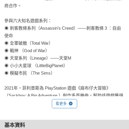
商合作。

    通往沉浸之路的三個階段：參與感 ➝ 全神貫注 ➝ 完全沉浸

參與六大知名遊戲系列：

◉ 刺客教條系列（Assassin’s Creed）——刺客教條３：自由
▶ 音樂 vs.玩家性格與遊戲類

使命

    DGD1遊戲設計模型：征服者、參與者、經營者、漫遊者

◉ 全軍破敵（Total War）

    11種遊戲的常用音樂：射擊遊戲 / 跳台遊戲 / 冒險遊戲 / RPG
◉ 戰神 （God of War）

遊戲 /  生存恐怖遊戲

◉ 天堂系列（Lineage）——天堂M

    競速遊戲 / 模擬和生活模擬遊戲 / 策略遊戲 / 益智遊戲 / 格鬥
◉ 小小大星球 （LittleBigPlanet）

遊戲 / 匿蹤遊戲

◉ 模擬市民 （The Sims）

▶ 電玩中的音樂功能

2021年，菲利普斯為 PlayStation 遊戲《麻布仔大冒險》
    做為心境 / 構築世界 / 調配速度

（Sackboy: A Big Adventure ）創作多首樂曲，幫助該遊戲獲得 
    觀眾視角 / 品牌行銷 / 劃界區隔

2021年英國電影學院獎（BAFTA）遊戲類獎項之最佳音樂獎提
看更多
名。迄今，她已為逾 50 款電玩遊戲創作音樂，包括達文西密碼
▶ 發想音樂主題

（The Da Vinci Code）、極速賽車手（Speed Racer）、史瑞
    主導動機 / 固定樂思 / 樂器編排 / 變奏與分裂

基本資料
克三世（Shrek the Third ）、孢子英雄（Spore Hero）、黑暗