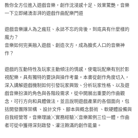
教你全方位進入遊戲音樂，創作沈浸感十足、效果驚艷，音樂
一下立即緒湧澎湃的遊戲作曲配樂門道

遊戲音樂讓人為之瘋狂、永誌不忘的背後，到底具有什麼樣的
魔力？

音樂如何完美融入遊戲、創造次方，成為膾炙人口的音樂神
作？

遊戲的互動特性及玩家主動傾注的情感，使電玩配樂有別於影
視配樂，具有獨特的要訣與操作考量。本書從創作角度切入，
深入講解遊戲機制如何引發玩家興致、分析玩家性格、以及遊
戲音樂扮演的角色與各階段需求，從中開展出重要的作曲觀
念，可行方向和具體做法，並且說明遊戲產業的各個面向，包
括開發團隊架構 、設計文件、腳本與概念藝術 、軟硬體設備與
自我經營等，音樂理論╳實務經驗╳音樂案例三位一體，作曲
者可從中獲得深刻啟發、灌注飽滿的創作能量。
