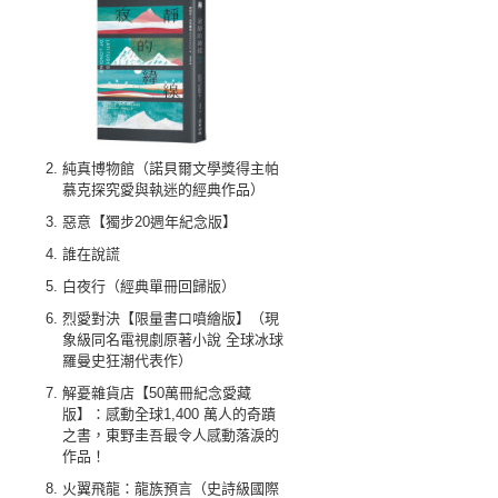
純真博物館（諾貝爾文學獎得主帕
慕克探究愛與執迷的經典作品）
惡意【獨步20週年紀念版】
誰在說謊
白夜行（經典單冊回歸版）
烈愛對決【限量書口噴繪版】（現
象級同名電視劇原著小說 全球冰球
羅曼史狂潮代表作）
解憂雜貨店【50萬冊紀念愛藏
版】：感動全球1,400 萬人的奇蹟
之書，東野圭吾最令人感動落淚的
作品！
火翼飛龍：龍族預言（史詩級國際