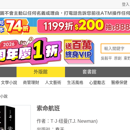
登入
吳毅平
原創
東
原創
Rewire
外版館
套書館
文學小說
商管理財
人文藝術
生活風格
心靈勵志
醫療保健
小說
索命航班
作者：
T·J·纽曼(T.J. Newman)
出版社：
春天