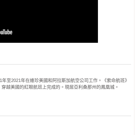
駕駛艙的儀表板全都被調整到了超音速……

說（對於身為讀者的我而言）。人物角色深得你心。從頭到尾沒有
，加上十年的真實生活經驗，創造出這本完美的驚悚小說。停不下來的
怖，加上讓人不寒而慄的內行人的真實性，在在都讓本書非常地與
11年至2021年在維珍美國和阿拉斯加航空公司工作。《索命航班》
、穿越美國的紅眼航班上完成的。現居亞利桑那州的鳳凰城。
可以理解的：纽曼在每一個轉折都以意想不到的方式製造出張力，
渴求。她的專業知識在細節中處處可見，不僅提高了本書的可信