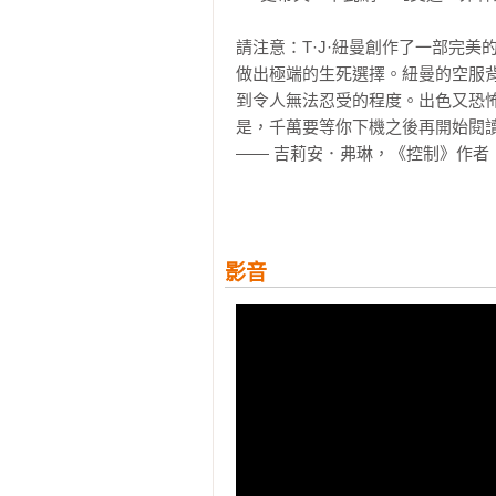
請注意：T·J·紐曼創作了一部完
做出極端的生死選擇。紐曼的空服
到令人無法忍受的程度。出色又恐
是，千萬要等你下機之後再開始閱讀
—— 吉莉安．弗琳，《控制》作者

繫好安全帶，這是一本充滿原創性
指甲讀完最後一頁為止。拯救你的
者兼顧。T·J·纽曼令人不寒而慄
影音
來看過最棒的驚悚小說。

──亞德里安．麥金提，《連鎖綁架
一輛充滿難以置信的緊張和個人危
了救你的家人，你會做到什麼程度
是發生在35,000呎高空的大白鯊
──唐．溫斯洛，《惡警》作者
