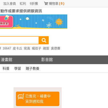
加入會員
紅利
6折購
購物車
(
0
)
野
16647
皮卡丘
寫真
楊双子
親簽
奧德賽
漫畫館
影音館
科普
學習
親子教養
已售完，補書中
貨到通知我