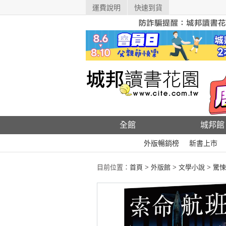
運費說明
快速到貨
全館
城邦館
外版暢銷榜
新書上市
目前位置：
首頁
>
外版館
>
文學小說
>
驚悚