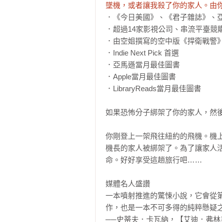
墜機，或者讓我殺了你的家人。由
．《今日美國》、《君子雜誌》、亞
．超過14家影視公司、串流平臺競
．由空姐撰寫的空中版《捍衛戰警》
．Indie Next Pick 首選

．亞馬遜當月最佳圖書

．Apple當月最佳圖書

．LibraryReads當月最佳圖書

如果恐怖分子綁架了你的家人，然後
你剛登上一架飛往紐約的飛機。機
機長的家人被綁架了。為了讓家人
命。好好享受這趟旅行吧……

媒體名人盛讚

一本噴射推進的驚悚小說，它會從
作，也是一本不可多得的純粹懸疑之
──史蒂夫．卡瓦納，【艾迪．弗林