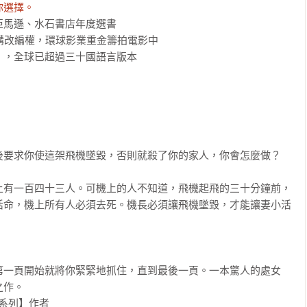
你選擇。
馬遜、水石書店年度選書

購改編權，環球影業重金籌拍電影中

，全球已超過三十國語言版本

要求你使這架飛機墜毀，否則就殺了你的家人，你會怎麼做？

上有一百四十三人。可機上的人不知道，飛機起飛的三十分鐘前，
活命，機上所有人必須去死。機長必須讓飛機墜毀，才能讓妻小活
第一頁開始就將你緊緊地抓住，直到最後一頁。一本驚人的處女
作。

系列】作者
