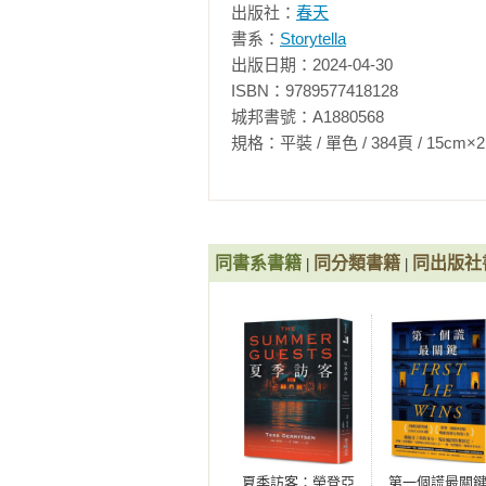
出版社：
春天
書系：
Storytella
出版日期：2024-04-30

ISBN：9789577418128

城邦書號：A1880568

規格：平裝 / 單色 / 384頁 / 15cm×21cm   
同書系書籍
同分類書籍
同出版社
|
|
夏季訪客：榮登亞
第一個謊最關