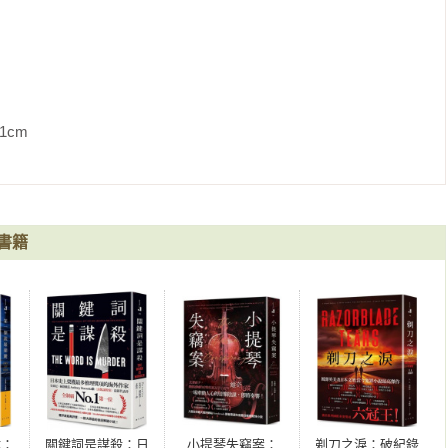
             
書籍
鍵：
關鍵詞是謀殺：日
小提琴失竊案：
剃刀之淚：破紀錄