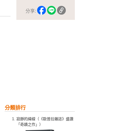
分享:
分類排行
寂靜的緯線（《歐普拉雜誌》盛讚
「奇蹟之作」）