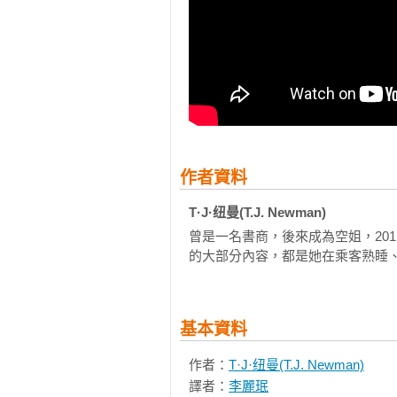
想像捍衛戰警在一架商務客機上──
── 伊恩．藍欽

《索命航班》是最棒的那種驚悚小
任何冷場，是真正的懸疑之作。

── 詹姆斯．帕特森

T·J·纽曼採用了一個新穎的題材
節奏，令人無法忘懷！

作者資料
──珍娜．伊凡諾維奇

T·J·纽曼(T.J. Newman)
太棒了！緊張懸疑，令人震驚又恐
曾是一名書商，後來成為空姐，20
的大部分內容，都是她在乘客熟睡
眾不同。

──李查德

各界對《索命航班》的狂熱追捧是
基本資料
卻依然能夠滿足讀者對驚悚小說的
度，也催化了故事的情節。

作者：
T·J·纽曼(T.J. Newman)
——洛杉磯時報
譯者：
李麗珉