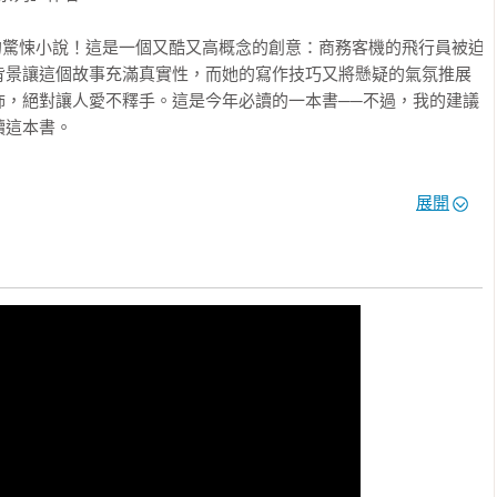
美的驚悚小說！這是一個又酷又高概念的創意：商務客機的飛行員被迫
背景讓這個故事充滿真實性，而她的寫作技巧又將懸疑的氣氛推展
怖，絕對讓人愛不釋手。這是今年必讀的一本書──不過，我的建議
這本書。

展開
、讓人坐立難安的驚悚作品，它會讓你不停地猜測，直到你啃著手
家人，還是拯救數百名將他們的性命交在你手上的乘客。你無法兩
的小說，在我閱讀完之後，還縈繞在我的腦海裡久久不去。這是我數年
》作者

機的驚悚子彈列車。這本出色又殘酷的作品，它真正的引擎在於為
？在閱讀《索命航班》的過程中，我的一顆心全程都卡在喉嚨──這
。一本非凡的處女作，也是完美而引人入勝的驚悚小說。
