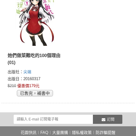
她們做菜難吃的100個理由
(01)
出版社：
尖端
出版日：20160317
$210
優惠價179元
已售完，補書中
訂閱
花園快訊
︱
FAQ
︱
大量團購
︱
隱私權政策
︱
防詐騙提醒