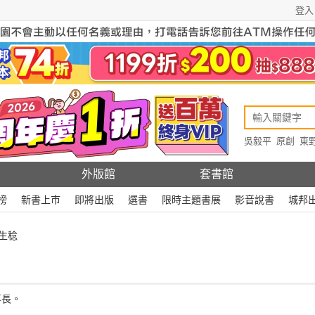
登入
吳毅平
原創
東
原創
Rewire
外版館
套書館
榜
新書上市
即將出版
選書
限時主題書展
影音說書
城邦
生稔
董事長。