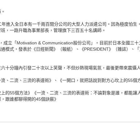
師。
二年進入全日本有一千兩百間分公司的大型人力派遣公司。因為極度怕生
習班，一路升職為事業部長，管理旗下三百五十名講師。
「Motivation & Communication股份公司」。目前於日本
式，發表於《日經新聞》（報紙）、《PRESIDENT》（雜誌）、「東洋經
在六十分鐘內引發二十次以上笑聲，不但炒熱現場氣氛，最後更帶來震懾
流、二流、三流的表達術》、《一開口，就把話說到對方心坎上的55個
上的55個方法》《一流、二流、三流的表達術：不論對象是誰，都能讓人
，跟誰都聊得開的45個訣竅》