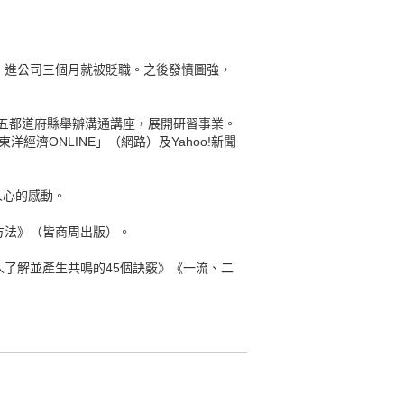
，進公司三個月就被貶職。之後發憤圖強，
全國三十五都道府縣舉辦溝通講座，展開研習事業。
濟ONLINE」（網路）及Yahoo!新聞
人心的感動。
方法》（皆商周出版）。
了解並產生共鳴的45個訣竅》《一流、二