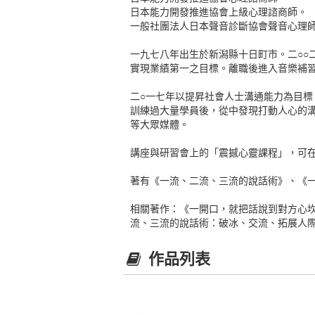
日本能力開發推進協會上級心理諮商師。
一般社團法人日本聲音診斷協會聲音心理
一九七八年出生於新潟縣十日町市。二○○
實現業績第一之目標。離職後進入音樂補
二○一七年以提昇社會人士溝通能力為目標，成立
訓練過大量學員後，從中發現打動人心的溝通模
等大眾媒體。
講座與研習會上的「震撼心靈課程」，可
著有《一流、二流、三流的說話術》、《一
相關著作：《一開口，就把話說到對方心坎
流、三流的說話術：破冰、交流、拓展人際
作品列表