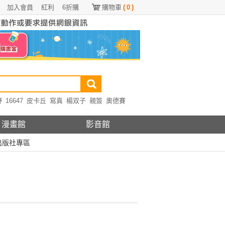
加入會員
紅利
6折購
購物車
(
0
)
野
16647
皮卡丘
寫真
楊双子
親簽
奧德賽
漫畫館
影音館
出版社專區